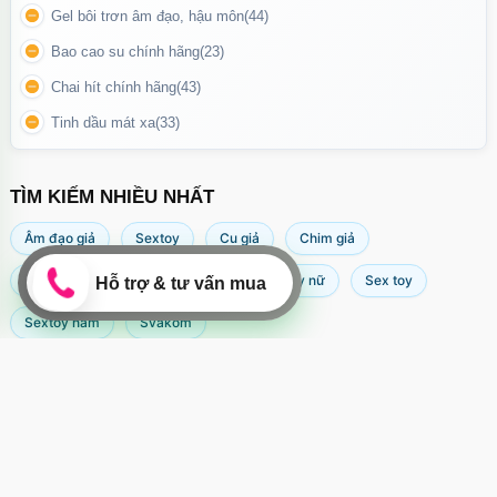
Gel bôi trơn âm đạo, hậu môn
(44)
Bao cao su chính hãng
(23)
Chai hít chính hãng
(43)
Tinh dầu mát xa
(33)
TÌM KIẾM NHIỀU NHẤT
Âm đạo giả
Sextoy
Cu giả
Chim giả
Máy rung âm đạo
Popper
Sextoy nữ
Sex toy
Sextoy nam
Svakom
Vòng rung tình yêu Svakom Tammy tích hợp tính năng rung bên
hông của vòng
Kích Thước Nhỏ Gọn – Dễ Mang Theo
Với thiết kế nhỏ gọn và kín đáo, Svakom Tammy dễ dàng mang