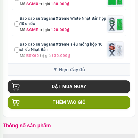
Mã
SGMX
trị giá
180.000₫
Bao cao su Sagami Xtreme White Nhật Bản hộp
10 chiếc
Mã
SGME
trị giá
120.000₫
Bao cao su Sagami Xtreme siêu mỏng hộp 10
chiếc Nhật Bản
Mã
BSX60
trị giá
130.000₫
Củ sạc Hoco Mini Travel Charger 10.5W nhanh
an toàn
Mã
HOCO
trị giá
90.000₫
THÊM VÀO GIỎ
Thông số sản phẩm