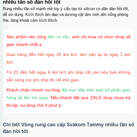
nhiều tần số đàn hồi tốt
Rung nhiều tần số mạnh mẽ tùy ý cấu tạo từ silicon co dãn đàn hồi tốt,
dễ sử dụng. Kích thích âm đạo và dương vật làm mới đời sống phòng
the, tăng khoái cảm kích thích.
Sản phẩm nào cũng
đều có sẵn
, anh chị mua cứ chọn shop sẽ
giao nhanh nhất ạ.
Giao hàng đến hết ngày 28 âm lịch, làm việc lại từ ngày 2 âm
lịch.
Từ 23 đến hết ngày 6 âm lịch phí ship rất cao nếu bạn không
sẵn sàng cọc phí ship thì rất khó giao.
Khách nhận nhanh vui lòng
đặt trực tiếp trên web bộ phận giao
hàng sẽ liên hệ ngay
. Nếu khách đặt qua ZALO shop chưa trả
lời kịp, vui lòng chờ ít phút ạ.
Chi tiết Vòng rung cao cấp Svakom Tammy nhiều tần số
đàn hồi tốt