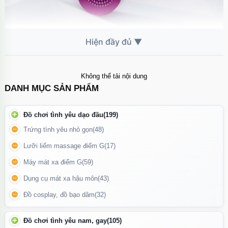
Vòng rung tình yêu Svakom Tammy có thiết kế nhỏ gọn tiện lợi
Không thể tải nội dung
để mang đi bất cứ đâu
DANH MỤC SẢN PHẨM
Chất Liệu Cao Cấp – An Toàn Cho Sức Khỏe
Đồ chơi tình yêu dạo đầu
(199)
Vòng rung Tammy được làm từ
silicon y tế cao cấp
, không mùi,
Trứng tình yêu nhỏ gọn
(48)
không độc hại, mềm mại và dễ vệ sinh. Chất liệu này không gây
Lưỡi liếm massage điểm G
(17)
kích ứng da, an toàn tuyệt đối khi tiếp xúc với cơ thể, kể cả
Máy mát xa điểm G
(59)
những vùng nhạy cảm.
Dụng cụ mát xa hậu môn
(43)
Đồ cosplay, đồ bạo dâm
(32)
Đồ chơi tình yêu nam, gay
(105)