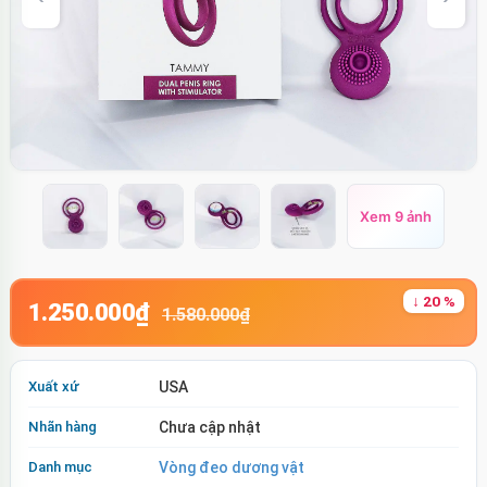
Xem 9 ảnh
↓ 20 %
1.250.000₫
1.580.000₫
Xuất xứ
USA
Nhãn hàng
Chưa cập nhật
Danh mục
Vòng đeo dương vật