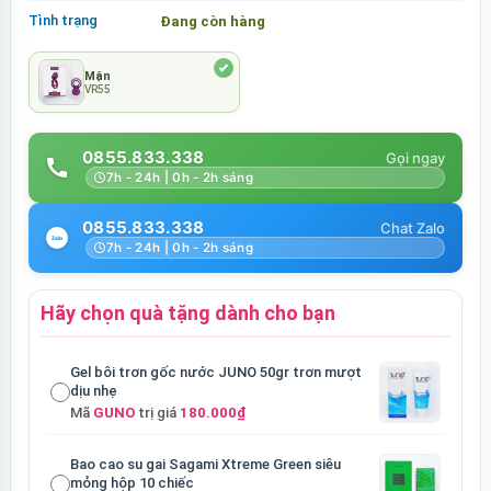
Tình trạng
Đang còn hàng
Mận
VR55
0855.833.338
7h - 24h | 0h - 2h sáng
0855.833.338
7h - 24h | 0h - 2h sáng
Hãy chọn quà tặng dành cho bạn
Gel bôi trơn gốc nước JUNO 50gr trơn mượt
dịu nhẹ
Mã
GUNO
trị giá
180.000₫
Bao cao su gai Sagami Xtreme Green siêu
mỏng hộp 10 chiếc