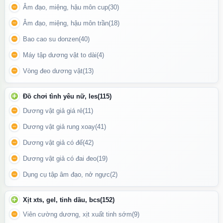
Âm đạo, miệng, hậu môn cup
(30)
Âm đạo, miệng, hậu môn trần
(18)
Bao cao su donzen
(40)
Máy tập dương vật to dài
(4)
Vòng đeo dương vật
(13)
Đồ chơi tình yêu nữ, les
(115)
Dương vật giả giá rẻ
(11)
Nếu bạn đang muốn nâng cấp chuyện “yêu”, đừng ngần ngại thử
Dương vật giả rung xoay
(41)
Svakom Tammy – nhỏ gọn, tinh tế nhưng đầy uy lực
Dương vật giả có đế
(42)
Dương vật giả có đai đeo
(19)
Động Cơ Rung Mạnh Mẽ – Nhiều Chế Độ Tùy Chỉnh
Dụng cụ tập âm đạo, nở ngực
(2)
Tammy sở hữu một
động cơ rung tích hợp
với nhiều chế độ
khác nhau, giúp người dùng dễ dàng lựa chọn nhịp rung phù hợp
Xịt xts, gel, tinh dầu, bcs
(152)
theo cảm xúc và mong muốn. Từ nhẹ nhàng mơn trớn đến mạnh
Viên cường dương, xịt xuất tinh sớm
(9)
mẽ cuồng nhiệt – tất cả đều nằm trong tầm tay bạn.