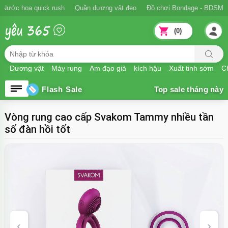
Ngăn xuất tinh sớm
Nước hoa quick rush
Quần dương vật đeo
Đồ
(0)
Dương vật
Máy rung
Âm đạo giả
kích hậu
Xuất tinh sớm
Ch
Flash Sale
Vòng rung cao cấp Svakom Tammy nhiều tần
số đàn hồi tốt