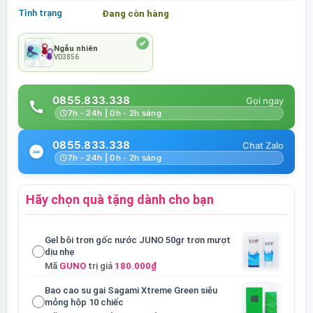
Tình trạng
Đang còn hàng
Ngẫu nhiên
VD3856
0855.833.338
7h - 24h | 0h - 2h sáng
0855.833.338
7h - 24h | 0h - 2h sáng
Hãy chọn quà tặng dành cho bạn
Gel bôi trơn gốc nước JUNO 50gr trơn mượt
dịu nhẹ
Mã
GUNO
trị giá
180.000₫
Bao cao su gai Sagami Xtreme Green siêu
mỏng hộp 10 chiếc