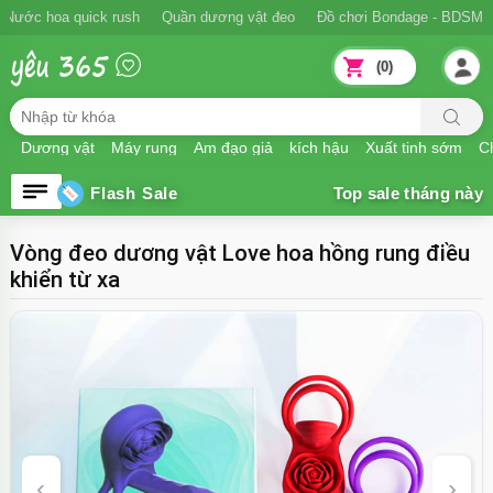
Ngăn xuất tinh sớm
Nước hoa quick rush
Quần dương vật đeo
Đồ
(0)
Dương vật
Máy rung
Âm đạo giả
kích hậu
Xuất tinh sớm
Ch
Flash Sale
Vòng đeo dương vật Love hoa hồng rung điều
khiển từ xa