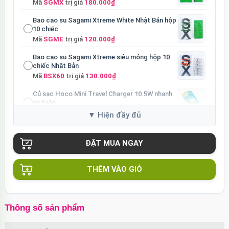
Mã
SGMX
trị giá
180.000₫
Bao cao su Sagami Xtreme White Nhật Bản hộp
10 chiếc
Mã
SGME
trị giá
120.000₫
Bao cao su Sagami Xtreme siêu mỏng hộp 10
chiếc Nhật Bản
Mã
BSX60
trị giá
130.000₫
Củ sạc Hoco Mini Travel Charger 10.5W nhanh
an toàn
Mã
HOCO
trị giá
90.000₫
THÊM VÀO GIỎ
Thông số sản phẩm