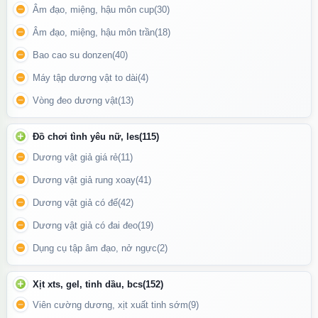
Âm đạo, miệng, hậu môn cup
(30)
Âm đạo, miệng, hậu môn trần
(18)
Bao cao su donzen
(40)
Máy tập dương vật to dài
(4)
Vòng đeo dương vật
(13)
Vòng đeo dương vật Love hoa hồng có thiết kế rất tinh tế
Đồ chơi tình yêu nữ, les
(115)
Vòng đeo dương vật Love hoa hồng
đi kèm với một thiết bị điều
Dương vật giả giá rẻ
(11)
khiển từ xa, cho phép thay đổi các chế độ rung hoặc các chức
Dương vật giả rung xoay
(41)
năng khác mà không cần phải tháo vòng ra. Thường có phạm vi
Dương vật giả có đế
(42)
điều khiển lên đến 10-15 mét, tùy thuộc vào thiết kế của sản
Dương vật giả có đai đeo
(19)
phẩm. Điều này cung cấp sự linh hoạt và tiện lợi, đặc biệt trong
các tình huống mà việc tiếp xúc trực tiếp có thể không thuận
Dụng cụ tập âm đạo, nở ngực
(2)
tiện. Thêm vào đó với nhiều chế độ rung khác nhau, từ nhẹ
nhàng đến mạnh mẽ, với nhiều cường độ và kiểu rung,như rung
Xịt xts, gel, tinh dầu, bcs
(152)
liên tục, rung theo nhịp điệu, hoặc rung ngắt quãng góp phần gia
Viên cường dương, xịt xuất tinh sớm
(9)
tăng sự kích thích hưng phấn.