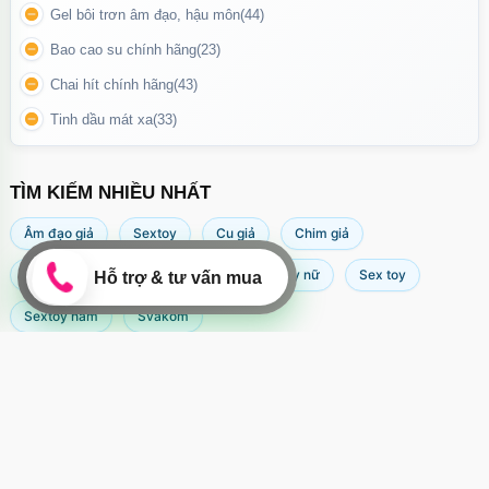
Gel bôi trơn âm đạo, hậu môn
(44)
Bao cao su chính hãng
(23)
Chai hít chính hãng
(43)
Tinh dầu mát xa
(33)
TÌM KIẾM NHIỀU NHẤT
Âm đạo giả
Sextoy
Cu giả
Chim giả
Máy rung âm đạo
Popper
Sextoy nữ
Sex toy
Sextoy nam
Svakom
Hướng dẫn sử dụng vòng đeo dương vật