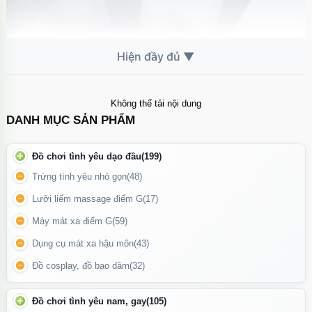
Không thể tải nội dung
DANH MỤC SẢN PHẨM
Đồ chơi tình yêu dạo đầu
(199)
Trứng tình yêu nhỏ gọn
(48)
Lưỡi liếm massage điểm G
(17)
Vòng đeo dương vật Love hoa hồng có 2 màu sắc để lựa chọn
Máy mát xa điểm G
(59)
Dụng cụ mát xa hậu môn
(43)
Đồ cosplay, đồ bạo dâm
(32)
Đồ chơi tình yêu nam, gay
(105)