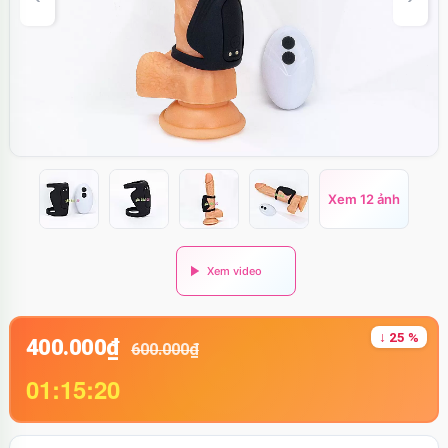
Xem 12 ảnh
↓ 25 %
400.000₫
600.000₫
01:15:19