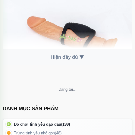
Không thể tải nội dung
Vòng đeo dương vật Bicyclic Ring kèm điều khiển từ xa rất tiện
lợi khi sử dụng từ xa
DANH MỤC SẢN PHẨM
Đồ chơi tình yêu dạo đầu
(199)
Trứng tình yêu nhỏ gọn
(48)