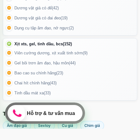
Dùng gel bôi trơn gốc nước để dễ đeo và tăng khoái cảm.
Dương vật giả có đế
(42)
Đeo vòng vào gốc dương vật, điều chỉnh cho vừa khít và thoải
Dương vật giả có đai đeo
(19)
mái.
Dụng cụ tập âm đạo, nở ngực
(2)
Bật nguồn, chọn chế độ rung phù hợp bằng nút bấm hoặc điều
khiển từ xa.
Xịt xts, gel, tinh dầu, bcs
(152)
Thư giãn và tận hưởng cảm giác rung kích thích lan tỏa từng
Viên cường dương, xịt xuất tinh sớm
(9)
nhịp yêu.
Gel bôi trơn âm đạo, hậu môn
(44)
Bao cao su chính hãng
(23)
Chai hít chính hãng
(43)
Tinh dầu mát xa
(33)
TÌM KIẾM NHIỀU NHẤT
Âm đạo giả
Sextoy
Cu giả
Chim giả
Máy rung âm đạo
Popper
Sextoy nữ
Sex toy