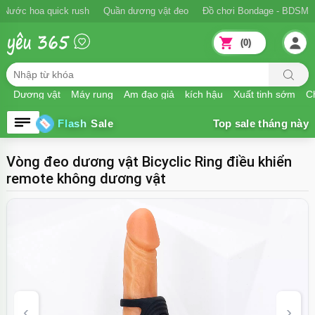
Nước hoa quick rush
Quần dương vật đeo
Đồ chơi Bondage - BDSM
(0)
Dương vật
Máy rung
Âm đạo giả
kích hậu
Xuất tinh sớm
Ch
Flash Sale
Vòng đeo dương vật Bicyclic Ring điều khiển
remote không dương vật