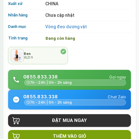
Xuất xứ
CHINA
Nhãn hàng
Chưa cập nhật
Danh mục
Vòng đeo dương vật
Tình trạng
Đang còn hàng
Đen
VL219
0855.833.338
7h - 24h | 0h - 2h sáng
0855.833.338
7h - 24h | 0h - 2h sáng
THÊM VÀO GIỎ