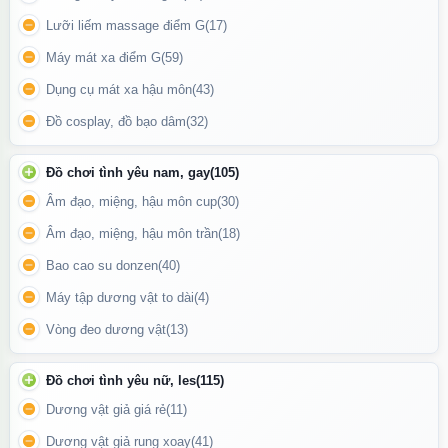
Lưỡi liếm massage điểm G
(17)
Máy mát xa điểm G
(59)
Dụng cụ mát xa hậu môn
(43)
Đồ cosplay, đồ bạo dâm
(32)
Đồ chơi tình yêu nam, gay
(105)
Âm đạo, miệng, hậu môn cup
(30)
Âm đạo, miệng, hậu môn trần
(18)
Bao cao su donzen
(40)
Vòng đeo dương vật Bicyclic Ring kèm điều khiển từ xa là người
Máy tập dương vật to dài
(4)
bạn đồng hành hoàn hảo giúp quý ông tự tin, mạnh mẽ và làm
chủ mọi khoảnh khắc ân ái.
Vòng đeo dương vật
(13)
Cách sử dụng:
Đồ chơi tình yêu nữ, les
(115)
Dương vật giả giá rẻ
(11)
Sạc đầy pin cho sản phẩm trước khi dùng.
Dương vật giả rung xoay
(41)