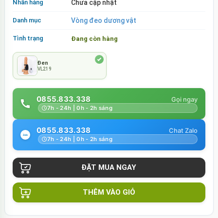
Nhãn hàng
Chưa cập nhật
Danh mục
Vòng đeo dương vật
Tình trạng
Đang còn hàng
Đen
VL219
0855.833.338
7h - 24h | 0h - 2h sáng
0855.833.338
7h - 24h | 0h - 2h sáng
THÊM VÀO GIỎ