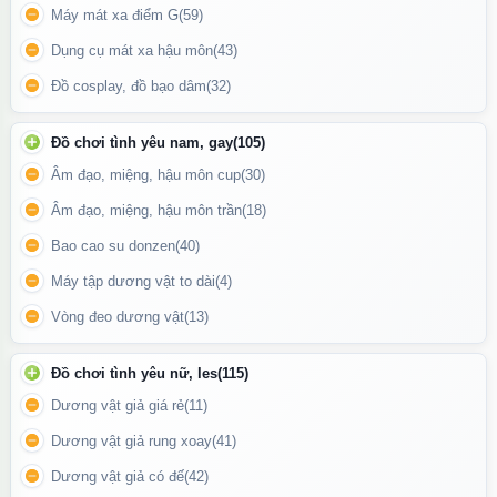
Máy mát xa điểm G
(59)
Dụng cụ mát xa hậu môn
(43)
Đồ cosplay, đồ bạo dâm
(32)
Đồ chơi tình yêu nam, gay
(105)
Âm đạo, miệng, hậu môn cup
(30)
Âm đạo, miệng, hậu môn trần
(18)
Bao cao su donzen
(40)
Vòng đeo dương vật Bicyclic Ring kèm điều khiển từ xa là người
Máy tập dương vật to dài
(4)
bạn đồng hành hoàn hảo giúp quý ông tự tin, mạnh mẽ và làm
chủ mọi khoảnh khắc ân ái.
Vòng đeo dương vật
(13)
Cách sử dụng:
Đồ chơi tình yêu nữ, les
(115)
Dương vật giả giá rẻ
(11)
Sạc đầy pin cho sản phẩm trước khi dùng.
Dương vật giả rung xoay
(41)
Dùng gel bôi trơn gốc nước để dễ đeo và tăng khoái cảm.
Dương vật giả có đế
(42)
Đeo vòng vào gốc dương vật, điều chỉnh cho vừa khít và thoải