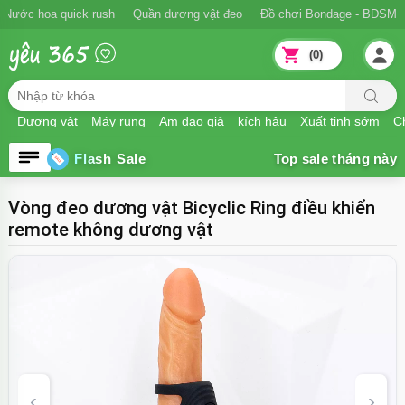
Nước hoa quick rush
Quần dương vật đeo
Đồ chơi Bondage - BDSM
(0)
Dương vật
Máy rung
Âm đạo giả
kích hậu
Xuất tinh sớm
Ch
Flash Sale
Vòng đeo dương vật Bicyclic Ring điều khiển
remote không dương vật