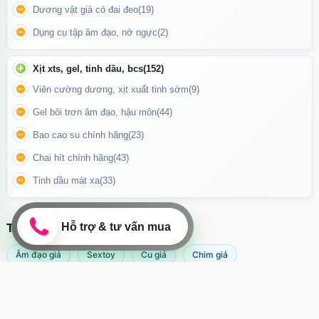
Dương vật giả có đai đeo
(19)
mái.
Dụng cụ tập âm đạo, nở ngực
(2)
Bật nguồn, chọn chế độ rung phù hợp bằng nút bấm hoặc điều
khiển từ xa.
Xịt xts, gel, tinh dầu, bcs
(152)
Thư giãn và tận hưởng cảm giác rung kích thích lan tỏa từng
Viên cường dương, xịt xuất tinh sớm
(9)
nhịp yêu.
Gel bôi trơn âm đạo, hậu môn
(44)
Bao cao su chính hãng
(23)
Chai hít chính hãng
(43)
Tinh dầu mát xa
(33)
TÌM KIẾM NHIỀU NHẤT
Âm đạo giả
Sextoy
Cu giả
Chim giả
Máy rung âm đạo
Popper
Sextoy nữ
Sex toy
Sextoy nam
Svakom