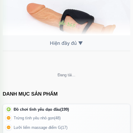
Không thể tải nội dung
Vòng đeo dương vật Bicyclic Ring kèm điều khiển từ xa rất tiện
lợi khi sử dụng từ xa
DANH MỤC SẢN PHẨM
Đồ chơi tình yêu dạo đầu
(199)
Trứng tình yêu nhỏ gọn
(48)
Lưỡi liếm massage điểm G
(17)