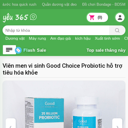
m
Nước hoa quick rush
Quần dương vật đeo
Đồ chơi Bondage - BD
(0)
Dương vật
Máy rung
Âm đạo giả
kích hậu
Xuất tinh sớm
Ch
Flash Sale
Viên men vi sinh Good Choice Probiotic hỗ trợ
tiêu hóa khỏe