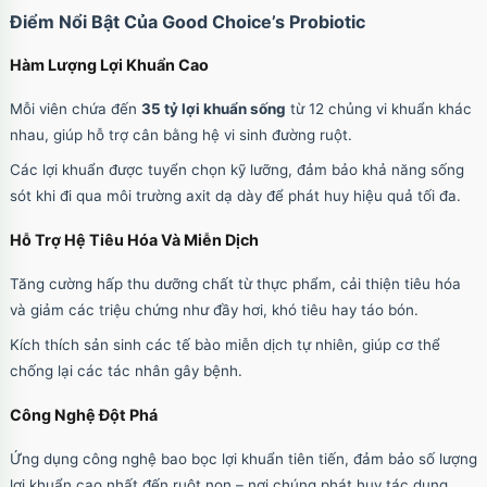
Điểm Nổi Bật Của Good Choice’s Probiotic
Hàm Lượng Lợi Khuẩn Cao
Mỗi viên chứa đến
35 tỷ lợi khuẩn sống
từ 12 chủng vi khuẩn khác
nhau, giúp hỗ trợ cân bằng hệ vi sinh đường ruột.
Các lợi khuẩn được tuyển chọn kỹ lưỡng, đảm bảo khả năng sống
sót khi đi qua môi trường axit dạ dày để phát huy hiệu quả tối đa.
Hỗ Trợ Hệ Tiêu Hóa Và Miễn Dịch
Tăng cường hấp thu dưỡng chất từ thực phẩm, cải thiện tiêu hóa
và giảm các triệu chứng như đầy hơi, khó tiêu hay táo bón.
Kích thích sản sinh các tế bào miễn dịch tự nhiên, giúp cơ thể
chống lại các tác nhân gây bệnh.
Công Nghệ Đột Phá
Ứng dụng công nghệ bao bọc lợi khuẩn tiên tiến, đảm bảo số lượng
lợi khuẩn cao nhất đến ruột non – nơi chúng phát huy tác dụng.