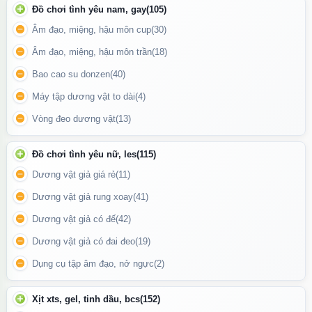
Đồ chơi tình yêu nam, gay
(105)
Âm đạo, miệng, hậu môn cup
(30)
Kích thích sản sinh các tế bào miễn dịch tự nhiên, giúp cơ thể
Âm đạo, miệng, hậu môn trần
(18)
chống lại các tác nhân gây bệnh.
Bao cao su donzen
(40)
Ai Nên Sử Dụng Good Choice’s Probiotic?
Máy tập dương vật to dài
(4)
Vòng đeo dương vật
(13)
Người gặp các vấn đề tiêu hóa như táo bón, tiêu chảy hoặc đầy
hơi.
Đồ chơi tình yêu nữ, les
(115)
Người muốn cải thiện sức khỏe đường ruột và tăng cường hệ miễn
Dương vật giả giá rẻ
(11)
dịch.
Dương vật giả rung xoay
(41)
Người thường xuyên stress, ăn uống không điều độ hoặc dùng
kháng sinh dài ngày.
Dương vật giả có đế
(42)
Dương vật giả có đai đeo
(19)
Dụng cụ tập âm đạo, nở ngực
(2)
Xịt xts, gel, tinh dầu, bcs
(152)