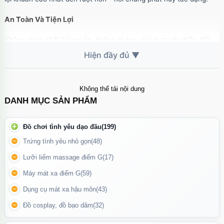
An Toàn Và Tiện Lợi
Không chứa chất bảo quản, không gluten, phù hợp với nhiều đối
tượng sử dụng, kể cả người ăn chay.
Thiết kế dạng viên nang dễ uống, tiện lợi để mang theo bên mình.
Không thể tải nội dung
DANH MỤC SẢN PHẨM
Đồ chơi tình yêu dạo đầu
(199)
Trứng tình yêu nhỏ gọn
(48)
Lưỡi liếm massage điểm G
(17)
Máy mát xa điểm G
(59)
Dụng cụ mát xa hậu môn
(43)
Đồ cosplay, đồ bạo dâm
(32)