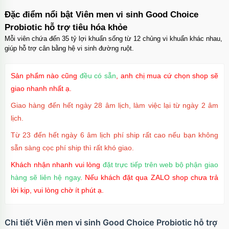
Đặc điểm nổi bật Viên men vi sinh Good Choice
Probiotic hỗ trợ tiêu hóa khỏe
Mỗi viên chứa đến 35 tỷ lợi khuẩn sống từ 12 chủng vi khuẩn khác nhau,
giúp hỗ trợ cân bằng hệ vi sinh đường ruột.
Sản phẩm nào cũng
đều có sẵn
, anh chị mua cứ chọn shop sẽ
giao nhanh nhất ạ.
Giao hàng đến hết ngày 28 âm lịch, làm việc lại từ ngày 2 âm
lịch.
Từ 23 đến hết ngày 6 âm lịch phí ship rất cao nếu bạn không
sẵn sàng cọc phí ship thì rất khó giao.
Khách nhận nhanh vui lòng
đặt trực tiếp trên web bộ phận giao
hàng sẽ liên hệ ngay
. Nếu khách đặt qua ZALO shop chưa trả
lời kịp, vui lòng chờ ít phút ạ.
Chi tiết Viên men vi sinh Good Choice Probiotic hỗ trợ