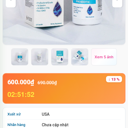
Xem 5 ảnh
↓ 13 %
600.000₫
690.000₫
02:51:51
Xuất xứ
USA
Nhãn hàng
Chưa cập nhật