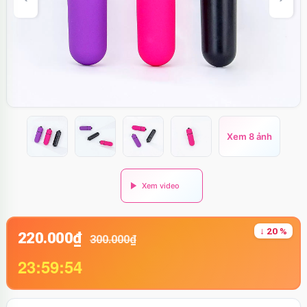
Xem 8 ảnh
↓ 20 %
220.000₫
300.000₫
23:59:53