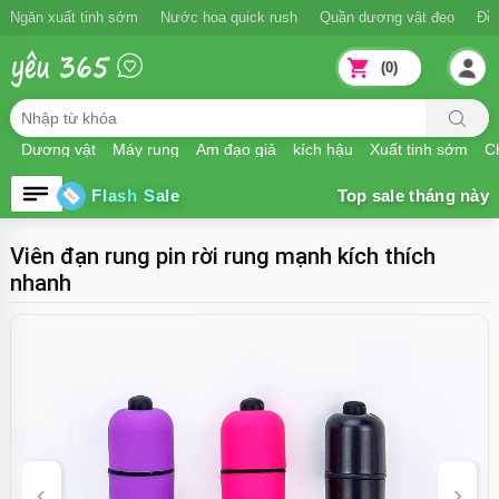
Ngăn xuất tinh sớm
Nước hoa quick rush
Quần dương vật đeo
Đồ
(0)
Dương vật
Máy rung
Âm đạo giả
kích hậu
Xuất tinh sớm
Ch
Flash Sale
Viên đạn rung pin rời rung mạnh kích thích
nhanh