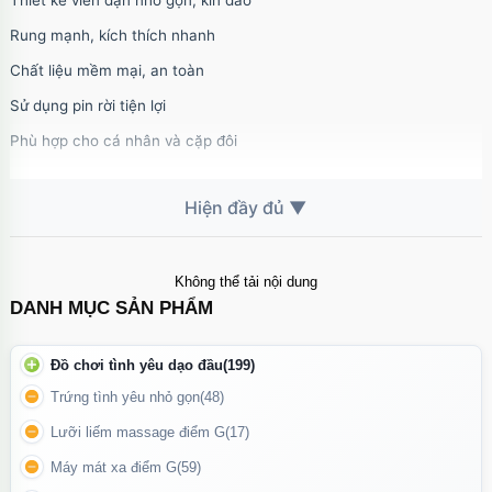
Thiết kế viên đạn nhỏ gọn, kín đáo
Rung mạnh, kích thích nhanh
Chất liệu mềm mại, an toàn
Sử dụng pin rời tiện lợi
Phù hợp cho cá nhân và cặp đôi
Cục rung tình yêu viên đạn sử dụng pin rời cúc áo
Cách bảo quản:
Không thể tải nội dung
DANH MỤC SẢN PHẨM
Sau khi sử dụng nên vệ sinh sạch bằng nước ấm hoặc dung dịch
vệ sinh sextoy chuyên dụng, lau khô và cất nơi thoáng mát.
Đồ chơi tình yêu dạo đầu
(199)
Tháo pin ra khi không sử dụng trong thời gian dài để tăng tuổi
Trứng tình yêu nhỏ gọn
(48)
thọ sản phẩm.
Lưỡi liếm massage điểm G
(17)
Máy mát xa điểm G
(59)
Kích thước chiều dài cục rung tình yêu