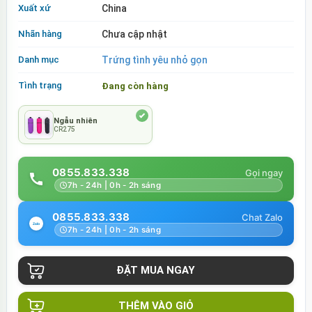
Xuất xứ
China
Nhãn hàng
Chưa cập nhật
Danh mục
Trứng tình yêu nhỏ gọn
Tình trạng
Đang còn hàng
Ngẫu nhiên
CR275
0855.833.338
7h - 24h | 0h - 2h sáng
0855.833.338
7h - 24h | 0h - 2h sáng
THÊM VÀO GIỎ