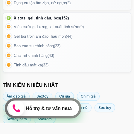
Dụng cụ tập âm đạo, nở ngực
(2)
Xịt xts, gel, tinh dầu, bcs
(152)
Viên cường dương, xịt xuất tinh sớm
(9)
Gel bôi trơn âm đạo, hậu môn
(44)
Bao cao su chính hãng
(23)
Chai hít chính hãng
(43)
Tinh dầu mát xa
(33)
TÌM KIẾM NHIỀU NHẤT
Âm đạo giả
Sextoy
Cu giả
Chim giả
Máy rung âm đạo
Popper
Sextoy nữ
Sex toy
Sextoy nam
Svakom