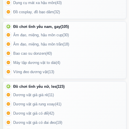
Dụng cụ mát xa hậu môn
(43)
Đồ cosplay, đồ bạo dâm
(32)
Kích thước đường kính cục rung tình yêu
Đồ chơi tình yêu nam, gay
(105)
Update gần nhất lúc 05:04:42 30/07/2026
Âm đạo, miệng, hậu môn cup
(30)
Âm đạo, miệng, hậu môn trần
(18)
Bao cao su donzen
(40)
Máy tập dương vật to dài
(4)
Vòng đeo dương vật
(13)
Đồ chơi tình yêu nữ, les
(115)
Dương vật giả giá rẻ
(11)
Dương vật giả rung xoay
(41)
Dương vật giả có đế
(42)
Dương vật giả có đai đeo
(19)