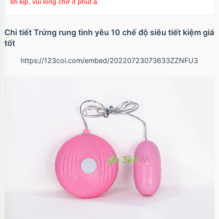
lời kịp, vui lòng chờ ít phút ạ.
Chi tiết Trứng rung tình yêu 10 chế độ siêu tiết kiệm giá
tốt
https://123coi.com/embed/20220723073633ZZNFU3