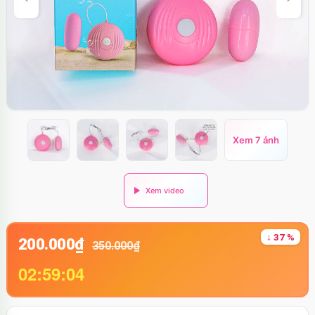
Xem 7 ảnh
↓ 37 %
200.000₫
350.000₫
02:59:03