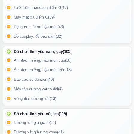
Kích thích điểm G, môi lớn, môi bé hoặc dùng để mát-xa nhũ
Lưỡi liếm massage điểm G
(17)
hoa, đùi trong…
Máy mát xa điểm G
(59)
Tăng hưng phấn, giúp cuộc yêu thêm nồng cháy.
Dụng cụ mát xa hậu môn
(43)
Có thể sử dụng một mình hoặc cùng đối tác để tăng trải nghiệm
Đồ cosplay, đồ bạo dâm
(32)
tình dục.
Đồ chơi tình yêu nam, gay
(105)
Âm đạo, miệng, hậu môn cup
(30)
Âm đạo, miệng, hậu môn trần
(18)
Bao cao su donzen
(40)
Máy tập dương vật to dài
(4)
Vòng đeo dương vật
(13)
Đồ chơi tình yêu nữ, les
(115)
Dương vật giả giá rẻ
(11)
Dương vật giả rung xoay
(41)