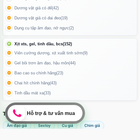
Dương vật giả có đế
(42)
Dương vật giả có đai đeo
(19)
Thiết kế chống trơn trượt cùng nút bấm điều khiển siêu nhạy
giúp bạn dễ dàng điều chỉnh ngay cả khi đang “lên đỉnh”.
Dụng cụ tập âm đạo, nở ngực
(2)
Cách sử dụng:
Xịt xts, gel, tinh dầu, bcs
(152)
Viên cường dương, xịt xuất tinh sớm
(9)
Bấm nút trên điều khiển để bật và chuyển đổi giữa 10 chế độ
rung.
Gel bôi trơn âm đạo, hậu môn
(44)
Đưa trứng rung vào vùng cần kích thích.
Bao cao su chính hãng
(23)
Chai hít chính hãng
(43)
Sau khi sử dụng, tắt máy, vệ sinh sạch sẽ và bảo quản nơi khô
ráo.
Tinh dầu mát xa
(33)
TÌM KIẾM NHIỀU NHẤT
Âm đạo giả
Sextoy
Cu giả
Chim giả
Máy rung âm đạo
Popper
Sextoy nữ
Sex toy