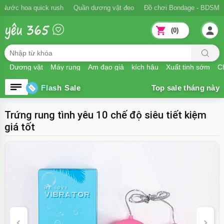
Nước hoa quick rush
Quần dương vật đeo
Đồ chơi Bondage - BDSM
(0)
Dương vật
Máy rung
Âm đạo giả
kích hậu
Xuất tinh sớm
Ch
Flash Sale
Trứng rung tình yêu 10 chế độ siêu tiết kiệm
giá tốt