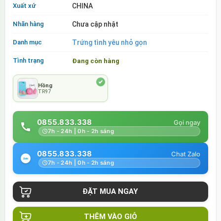
Xuất xứ
CHINA
Nhãn hàng
Chưa cập nhật
Danh mục
Trứng tình yêu nhỏ gọn
Tình trạng
Đang còn hàng
Hồng
TR97
0855.833.338
7h - 24h | 0h - 2h sáng
0855.833.338
7h - 24h | 0h - 2h sáng
THÊM VÀO GIỎ