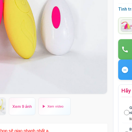
Tình t
Hãy 
Xem 9 ảnh
G
n
B
hop sẽ giao nhanh nhất ạ.