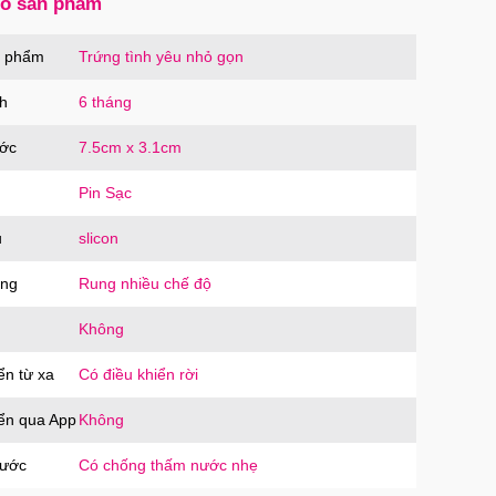
số sản phẩm
n phẩm
Trứng tình yêu nhỏ gọn
h
6 tháng
ước
7.5cm x 3.1cm
Pin Sạc
u
slicon
ăng
Rung nhiều chế độ
Không
ển từ xa
Có điều khiển rời
iển qua App
Không
nước
Có chống thấm nước nhẹ