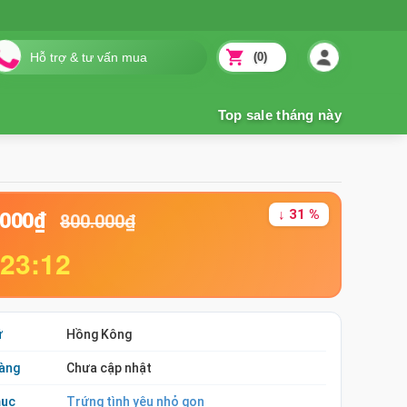
(0)
↓ 31 %
.000₫
800.000₫
:23:11
ứ
Hồng Kông
àng
Chưa cập nhật
mục
Trứng tình yêu nhỏ gọn