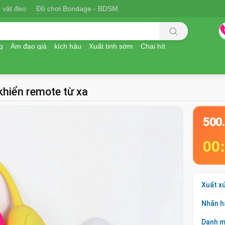
 vật đeo
Đồ chơi Bondage - BDSM
g
Âm đạo giả
kích hậu
Xuất tinh sớm
Chai hít
 khiển remote từ xa
500
00
Xuất x
Nhãn h
Danh 