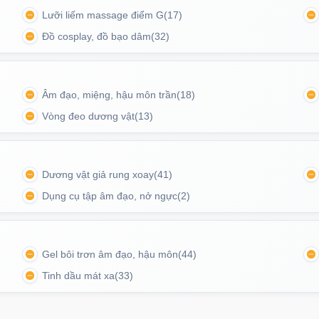
Lưỡi liếm massage điểm G
(17)
Đồ cosplay, đồ bạo dâm
(32)
Âm đạo, miệng, hậu môn trần
(18)
Vòng đeo dương vật
(13)
Dương vật giả rung xoay
(41)
Dụng cụ tập âm đạo, nở ngực
(2)
Gel bôi trơn âm đạo, hậu môn
(44)
Tinh dầu mát xa
(33)
có 2 màu hồng và vàng quyến rũ