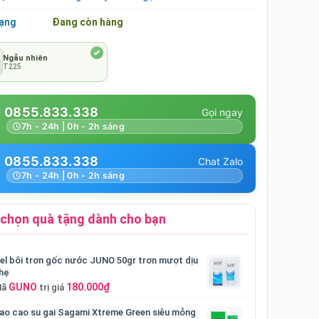
rạng
Đang còn hàng
Ngẫu nhiên
T225
0855.833.338
7h - 24h | 0h - 2h sáng
0855.833.338
7h - 24h | 0h - 2h sáng
chọn quà tặng dành cho bạn
el bôi trơn gốc nước JUNO 50gr trơn mượt dịu
hẹ
GUNO
180.000₫
Mã
trị giá
ao cao su gai Sagami Xtreme Green siêu mỏng