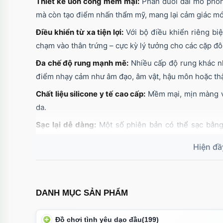
Thiết kế uốn cong mềm mại:
Phần đuôi dài mô phỏn
mà còn tạo điểm nhấn thẩm mỹ, mang lại cảm giác mớ
Điều khiển từ xa tiện lợi:
Với bộ điều khiển riêng bi
chạm vào thân trứng – cực kỳ lý tưởng cho các cặp đô
Đa chế độ rung mạnh mẽ:
Nhiều cấp độ rung khác nh
điểm nhạy cảm như âm đạo, âm vật, hậu môn hoặc th
Chất liệu silicone y tế cao cấp:
Mềm mại, mịn màng và
da.
Sạc lại dễ dàng:
Một số phiên bản có thể sạc bằng 
trường hơn so với dùng pin.
DANH MỤC SẢN PHẨM
Đồ chơi tình yêu dạo đầu
(199)