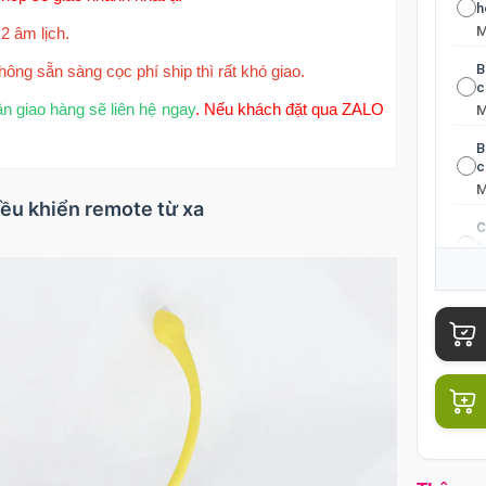
h
2 âm lịch.
B
hông sẵn sàng cọc phí ship thì rất khó giao.
c
ận giao hàng sẽ liên hệ ngay
. Nếu khách đặt qua ZALO
B
c
iều khiển remote từ xa
C
t