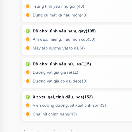
Trứng tình yêu nhỏ gọn
(48)
Dụng cụ mát xa hậu môn
(43)
Đồ chơi tình yêu nam, gay
(105)
Âm đạo, miệng, hậu môn cup
(30)
Máy tập dương vật to dài
(4)
Đồ chơi tình yêu nữ, les
(115)
Dương vật giả giá rẻ
(11)
Dương vật giả có đai đeo
(19)
Xịt xts, gel, tinh dầu, bcs
(152)
Viên cường dương, xịt xuất tinh sớm
(9)
Chai hít chính hãng
(43)
Trứng rung tình yêu tinh trùng 