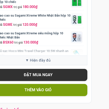
ộp 10 chiếc
SGMX
180.000₫
Mã
trị giá
ao cao su Sagami Xtreme White Nhật Bản hộp 10
hiếc
SGME
120.000₫
Mã
trị giá
ao cao su Sagami Xtreme siêu mỏng hộp 10
hiếc Nhật Bản
BSX60
130.000₫
Mã
trị giá
ủ sạc Hoco Mini Travel Charger 10.5W nhanh an
oàn
HOCO
90.000₫
Mã
trị giá
THÊM VÀO GIỎ