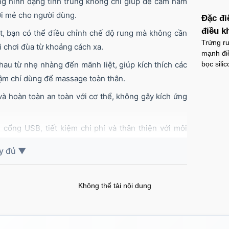
g hình dạng tinh trùng không chỉ giúp dễ cầm nắm
i mẻ cho người dùng.
Đặc đi
điều k
ệt, bạn có thể điều chỉnh chế độ rung mà không cần
Trứng ru
i chơi đùa từ khoảng cách xa.
mạnh điê
au từ nhẹ nhàng đến mãnh liệt, giúp kích thích các
bọc sil
ậm chí dùng để massage toàn thân.
 hoàn toàn an toàn với cơ thể, không gây kích ứng
cổng USB, tiết kiệm chi phí và thân thiện với môi
Không thể tải nội dung