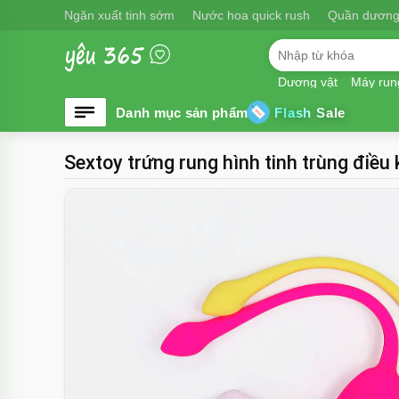
Ngăn xuất tinh sớm
Nước hoa quick rush
Quần dương
Dương vật
Máy run
Flash Sale
Sextoy trứng rung hình tinh trùng điều