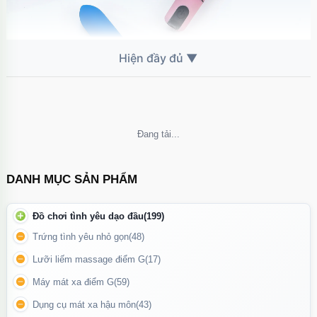
Không thể tải nội dung
Trứng rung được làm từ silicon y tế cao cấp, an toàn cho da,
không gây kích ứng, không thấm nước, dễ dàng vệ sinh sau khi
DANH MỤC SẢN PHẨM
sử dụng
Đồ chơi tình yêu dạo đầu
(199)
Tính năng nổi bật
Trứng tình yêu nhỏ gọn
(48)
Lưỡi liếm massage điểm G
(17)
10 chế độ rung mạnh mẽ
: Từ rung nhẹ nhàng đến cực mạnh,
giúp bạn dễ dàng lựa chọn nhịp rung phù hợp với sở thích hoặc
Máy mát xa điểm G
(59)
từng giai đoạn kích thích khác nhau.
Dụng cụ mát xa hậu môn
(43)