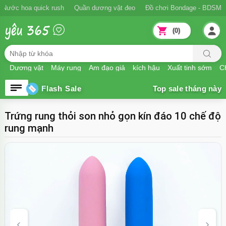
Ngăn xuất tinh sớm
Nước hoa quick rush
Quần dương vật đeo
Đồ
(0)
Dương vật
Máy rung
Âm đạo giả
kích hậu
Xuất tinh sớm
Ch
Flash Sale
Trứng rung thỏi son nhỏ gọn kín đáo 10 chế độ
rung mạnh