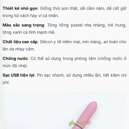
Thiết kế nhỏ gọn
: Giống thỏi son thật, dễ cầm nắm, dễ cất giữ
trong túi xách hay ví cá nhân.
Ốp lưng iPhone 17 Pro Max TPU Space trong
Màu sắc sang trọng
: Tông hồng pastel nhẹ nhàng, trẻ trung,
suốt
tông xanh cá tính mạnh mẽ.
Mã
OP17MX
trị giá
70.000₫
Chất liệu cao cấp
: Silicon y tế mềm mại, mịn màng, an toàn cho
làn da nhạy cảm.
Chống nước
: Có thể sử dụng trong phòng tắm (chống nước ở
Ốp lưng iPhone 17 Pro TPU Space trong suốt
mức độ nhẹ).
tối giản
Mã
OP17Pr
trị giá
70.000₫
Sạc USB tiện lợi
: Pin sạc nhanh, sử dụng nhiều lần, tiết kiệm chi
phí.
Ốp lưng iPhone 17 TPU Space trong suốt tối
giản
Mã
OP17
trị giá
70.000₫