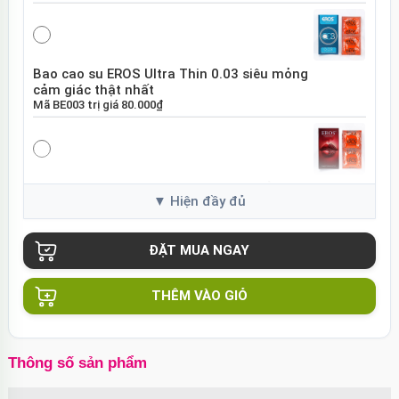
Bao cao su EROS Ultra Thin 0.03 siêu mỏng
cảm giác thật nhất
Mã
BE003
trị giá
80.000₫
Bao cao su EROS Super Dotted gai nổi tăng
khoái cảm
Mã
BES01
trị giá
80.000₫
THÊM VÀO GIỎ
Bao cao su Sure DongKuk Ultra Thin siêu
mỏng chân thật Hàn Quốc
Mã
BSUT
trị giá
60.000₫
Thông số sản phẩm