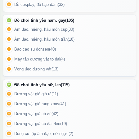
Động cơ yên tĩnh
: Vận hành êm ái, hạn chế tiếng ồn tối đa, tăng
Đồ cosplay, đồ bạo dâm
(32)
tính riêng tư khi sử dụng.
Đầu rung nhọn mềm mại
: Giúp kích thích sâu và chính xác tại
Đồ chơi tình yêu nam, gay
(105)
những điểm nhạy cảm như âm vật, ngực, vùng kín, cổ...
Âm đạo, miệng, hậu môn cup
(30)
Âm đạo, miệng, hậu môn trần
(18)
Bao cao su donzen
(40)
Máy tập dương vật to dài
(4)
Vòng đeo dương vật
(13)
Đồ chơi tình yêu nữ, les
(115)
Dương vật giả giá rẻ
(11)
Dương vật giả rung xoay
(41)
Dương vật giả có đế
(42)
Dương vật giả có đai đeo
(19)
Dụng cụ tập âm đạo, nở ngực
(2)