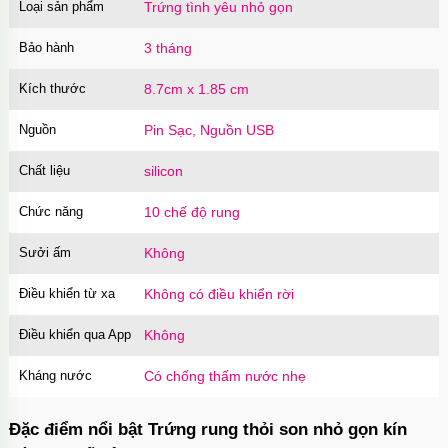
Loại sản phẩm
Trứng tình yêu nhỏ gọn
Bao cao su Sure Dongkuk Dotted 10 chiếc gai
nổi kích thích
Bảo hành
3 tháng
Mã
BSD10
trị giá
60.000₫
Kích thước
8.7cm x 1.85 cm
Nguồn
Pin Sạc, Nguồn USB
Ốp lưng MagSafe iPhone 16 Pro Clear Case
trong suốt
Chất liệu
silicon
Mã
OPC16PR
trị giá
70.000₫
Chức năng
10 chế độ rung
Sưởi ấm
Không
Ốp lưng MagSafe iPhone 16 Pro Max Clear
Case trong suốt
Điều khiển từ xa
Không có điều khiển rời
Mã
OPC16MX
trị giá
70.000₫
Điều khiển qua App
Không
Kháng nước
Có chống thấm nước nhẹ
Ốp lưng iPhone 16 Pro Max TPU Space trong
suốt tối giản
Đặc điểm nổi bật Trứng rung thỏi son nhỏ gọn kín
Mã
OP16MX
trị giá
70.000₫