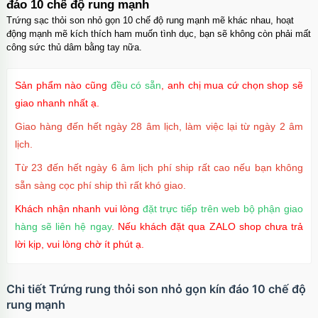
đáo 10 chế độ rung mạnh
Trứng sạc thỏi son nhỏ gọn 10 chế độ rung mạnh mẽ khác nhau, hoạt
động mạnh mẽ kích thích ham muốn tình dục, bạn sẽ không còn phải mất
công sức thủ dâm bằng tay nữa.
Ốp lưng iPhone 16 Pro TPU Space trong suốt
chống sốc
Mã
OP16Pr
trị giá
70.000₫
Sản phẩm nào cũng
đều có sẵn
, anh chị mua cứ chọn shop sẽ
giao nhanh nhất ạ.
Giao hàng đến hết ngày 28 âm lịch, làm việc lại từ ngày 2 âm
lịch.
Ốp lưng iPhone 16 TPU Space trong suốt tối
giản
Từ 23 đến hết ngày 6 âm lịch phí ship rất cao nếu bạn không
Mã
OP16
trị giá
70.000₫
sẵn sàng cọc phí ship thì rất khó giao.
Khách nhận nhanh vui lòng
đặt trực tiếp trên web bộ phận giao
hàng sẽ liên hệ ngay
. Nếu khách đặt qua ZALO shop chưa trả
Ốp lưng MagSafe iPhone 17 Air Clear Case
lời kịp, vui lòng chờ ít phút ạ.
trong suốt
Mã
OPC17A
trị giá
70.000₫
Chi tiết Trứng rung thỏi son nhỏ gọn kín đáo 10 chế độ
rung mạnh