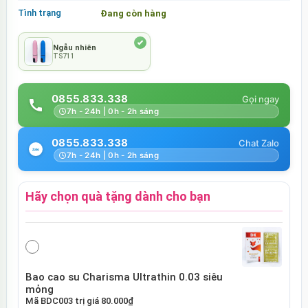
Tình trạng
Đang còn hàng
Ngẫu nhiên
TS711
0855.833.338
7h - 24h | 0h - 2h sáng
0855.833.338
7h - 24h | 0h - 2h sáng
Hãy chọn quà tặng dành cho bạn
Bao cao su Charisma Ultrathin 0.03 siêu
mỏng
Mã
BDC003
trị giá
80.000₫