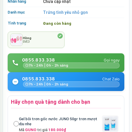
Nhãn hàng
Chưa cập nhật
Danh mục
Trứng tình yêu nhỏ gọn
Tình trạng
Đang còn hàng
Hồng
SVE3
0855.833.338
7h - 24h | 0h - 2h sáng
0855.833.338
7h - 24h | 0h - 2h sáng
Hãy chọn quà tặng dành cho bạn
Gel bôi trơn gốc nước JUNO 50gr trơn mượt
dịu nhẹ
Mã
GUNO
trị giá
180.000₫