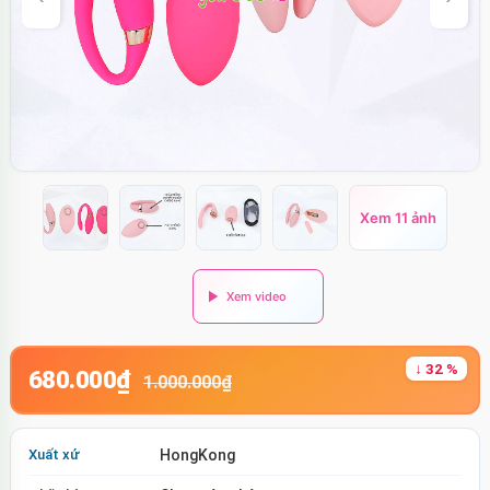
Xem 11 ảnh
↓ 32 %
680.000₫
1.000.000₫
Xuất xứ
HongKong