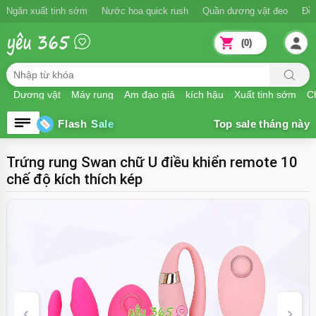
Ngăn xuất tinh sớm
Nước hoa quick rush
Quần dương vật đeo
Đồ
(0)
Dương vật
Máy rung
Âm đạo giả
kích hậu
Xuất tinh sớm
Ch
Flash Sale
Trứng rung Swan chữ U điều khiển remote 10
chế độ kích thích kép