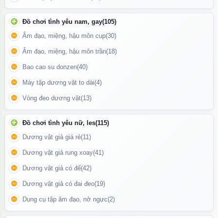
bạn tận hưởng cảm giác riêng tư tuyệt đối.
Đồ chơi tình yêu nam, gay
(105)
Chất Liệu Cao Cấp – An Toàn Tuyệt Đối
Âm đạo, miệng, hậu môn cup
(30)
Sản phẩm được làm từ chất liệu silicone y tế, mềm mịn, không
Âm đạo, miệng, hậu môn trần
(18)
chứa chất độc hại, dễ vệ sinh và phù hợp với mọi làn da, kể cả
da nhạy cảm. Bề mặt mịn màng kết hợp với thiết kế liền khối giúp
Bao cao su donzen
(40)
tránh tình trạng tích tụ vi khuẩn.
Máy tập dương vật to dài
(4)
Vòng đeo dương vật
(13)
Đồ chơi tình yêu nữ, les
(115)
Dương vật giả giá rẻ
(11)
Dương vật giả rung xoay
(41)
Dương vật giả có đế
(42)
Dương vật giả có đai đeo
(19)
Dụng cụ tập âm đạo, nở ngực
(2)