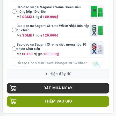
Bao cao su gai Sagami Xtreme Green siêu
mỏng hộp 10 chiếc
Mã
SGMX
trị giá
180.000₫
Bao cao su Sagami Xtreme White Nhật Bản hộp
10 chiếc
Mã
SGME
trị giá
120.000₫
Bao cao su Sagami Xtreme siêu mỏng hộp 10
chiếc Nhật Bản
Mã
BSX60
trị giá
130.000₫
Củ sạc Hoco Mini Travel Charger 10.5W nhanh
an toàn
Mã
HOCO
trị giá
90.000₫
THÊM VÀO GIỎ