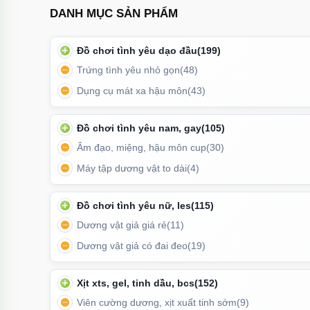
DANH MỤC SẢN PHẨM
Đồ chơi tình yêu dạo đầu
(199)
Trứng rung tình yêu Svakom Phoeni
Trứng tình yêu nhỏ gọn
(48)
Dụng cụ mát xa hậu môn
(43)
Đặc điểm nổi bật
Đồ chơi tình yêu nam, gay
(105)
📱
Kết nối App toàn cầu
: Điều khiển từ xa qua điện th
Âm đạo, miệng, hậu môn cup
(30)
💡
Đèn LED tương tác
: Tail light phát sáng theo nhịp
Máy tập dương vật to dài
(4)
🔥
11 chế độ rung quyến rũ
: Đa dạng pattern từ nhẹ 
✨
Thiết kế thân có texture
Đồ chơi tình yêu nữ, les
: Bề mặt mềm mại tinh tế 
(115)
thích.
Dương vật giả giá rẻ
(11)
Dương vật giả có đai đeo
(19)
💧
Chống nước
: An toàn khi vệ sinh và có thể sử dụn
Xịt xts, gel, tinh dầu, bcs
(152)
Viên cường dương, xịt xuất tinh sớm
(9)