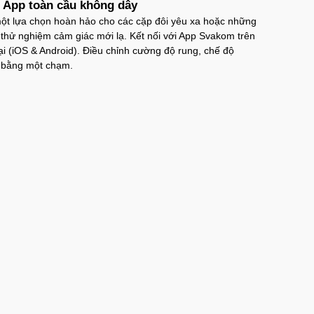
i App toàn cầu không dây
một lựa chọn hoàn hảo cho các cặp đôi yêu xa hoặc những
thử nghiệm cảm giác mới lạ. Kết nối với App Svakom trên
 vật giả silicon 2 đầu trong suốt giá rẻ
ại (iOS & Android). Điều chỉnh cường độ rung, chế độ
es
ỉ bằng một chạm.
2TS
trị giá
500.000₫