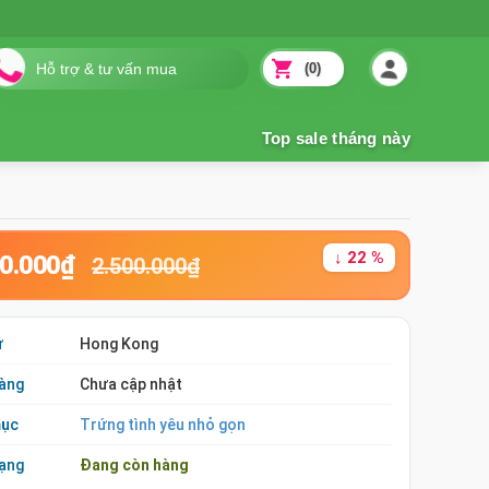
(0)
↓ 22 %
50.000₫
2.500.000₫
ứ
Hong Kong
àng
Chưa cập nhật
mục
Trứng tình yêu nhỏ gọn
rạng
Đang còn hàng