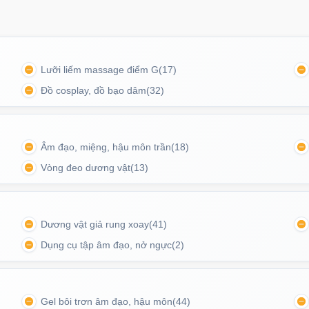
x Neo 2 có 2 màu đỏ và tím pastel
Lưỡi liếm massage điểm G
(17)
Đồ cosplay, đồ bạo dâm
(32)
oại, hỗ trợ tương tác video realtime dù ở bất cứ đâu.
Âm đạo, miệng, hậu môn trần
(18)
 rung, tăng cảm giác trực quan và hứng thú.
Vòng đeo dương vật
(13)
nhàng đến mạnh mẽ.
cùng với đường gân bo tròn giúp tăng ma sát và kích
Dương vật giả rung xoay
(41)
Dụng cụ tập âm đạo, nở ngực
(2)
g trong môi trường ẩm ướt.
Gel bôi trơn âm đạo, hậu môn
(44)