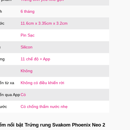
l đa năng
FB01
trị giá
200.000₫
h
6 tháng
ước
11.6cm x 3.35cm x 3.2cm
iả silicon có đế gắn tường 3 màu gân nổi
Pin Sạc
 thật
DR3
trị giá
550.000₫
u
Silicon
ăng
11 chế độ + App
Không
g vật giả có đế trong suốt silicon mềm
nhỏ gọn
ển từ xa
DTS
trị giá
590.000₫
Không có điều khiển rời
iển qua App
Có
nước
Có chống thấm nước nhẹ
g vật giả có đế trong suốt size nhỏ nhập
dễ dùng
DT2
trị giá
500.000₫
ểm nổi bật Trứng rung Svakom Phoenix Neo 2