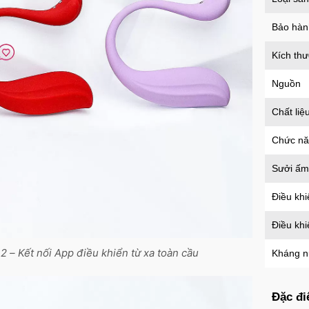
150m
Mã
G
Bảo hàn
Kích th
Cu g
Nguồn
chân
Mã
D
Chất liệ
Chức n
Sưởi ấm
Dươn
mại 
Điều khi
Mã
D
Điều kh
 – Kết nối App điều khiển từ xa toàn cầu
Kháng 
Dươn
môn 
Mã
D
Đặc đi