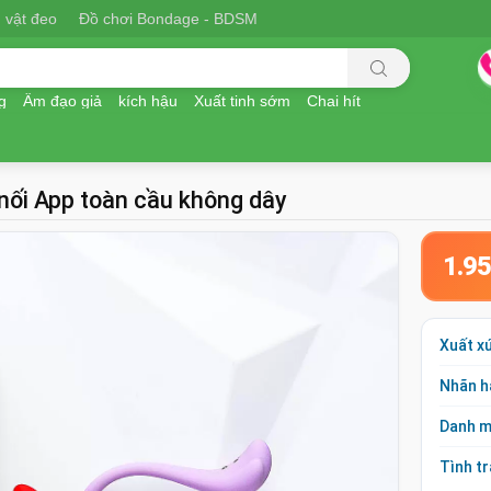
 vật đeo
Đồ chơi Bondage - BDSM
g
Âm đạo giả
kích hậu
Xuất tinh sớm
Chai hít
nối App toàn cầu không dây
1.9
Xuất x
Nhãn h
Danh 
Tình t