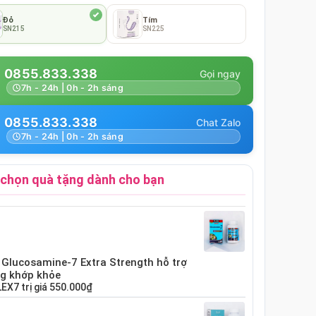
Đỏ
Tím
SN215
SN225
0855.833.338
7h - 24h | 0h - 2h sáng
0855.833.338
7h - 24h | 0h - 2h sáng
chọn quà tặng dành cho bạn
 Glucosamine-7 Extra Strength hỗ trợ
g khớp khỏe
LEX7
trị giá
550.000₫