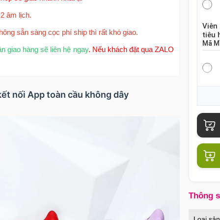
2 âm lịch.
Viên
hông sẵn sàng cọc phí ship thì rất khó giao.
tiêu
Mã
M
ận giao hàng sẽ liên hệ ngay
. Nếu khách đặt qua ZALO
Gel 
kết nối App toàn cầu không dây
dịu 
Mã
G
Bộ c
quyế
Mã
C
Thông 
Gel 
Loại sả