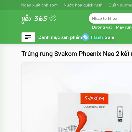
Ngăn xuất tinh sớm
Nước hoa quick rush
Quần dương
Dương vật
Máy run
Flash Sale
Trứng rung Svakom Phoenix Neo 2 kết 