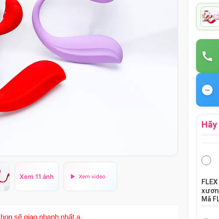
Hãy 
Xem 11 ảnh
FLEX
xươn
Mã
F
hop sẽ giao nhanh nhất ạ.