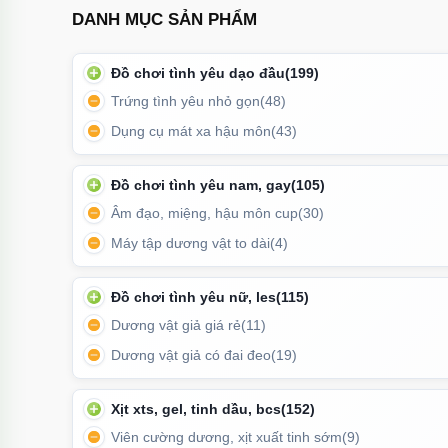
DANH MỤC SẢN PHẨM
Đồ chơi tình yêu dạo đầu
(199)
Trứng tình yêu nhỏ gọn
(48)
Dụng cụ mát xa hậu môn
(43)
Đồ chơi tình yêu nam, gay
(105)
Âm đạo, miệng, hậu môn cup
(30)
Máy tập dương vật to dài
(4)
Đầu trứng được trang bị một vòng điều hướng linh hoạ
má
Đồ chơi tình yêu nữ, les
(115)
Dương vật giả giá rẻ
(11)
Tính năng nổi bật
Dương vật giả có đai đeo
(19)
Điều khiển bằng smartphone:
Pretty Love Abner hỗ
Xịt xts, gel, tinh dầu, bcs
(152)
Người dùng có thể tùy chỉnh cường độ rung, chế độ r
Viên cường dương, xịt xuất tinh sớm
(9)
cá nhân.