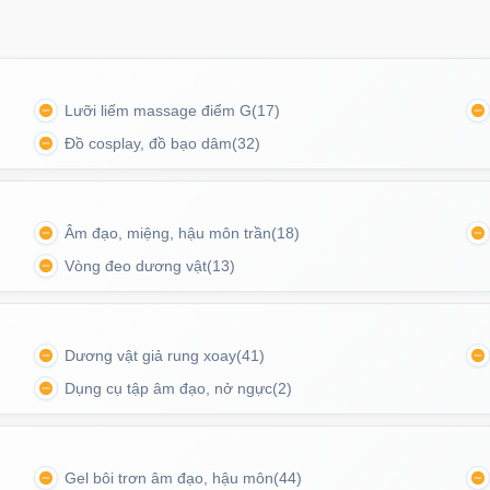
Lưỡi liếm massage điểm G
(17)
Đồ cosplay, đồ bạo dâm
(32)
Âm đạo, miệng, hậu môn trần
(18)
Vòng đeo dương vật
(13)
t, giúp việc đặt và tháo ra cực kỳ đơn giản và thoải
i.
Dương vật giả rung xoay
(41)
Dụng cụ tập âm đạo, nở ngực
(2)
 trợ kết nối qua ứng dụng điện thoại thông minh.
ung và thậm chí tạo chương trình rung theo sở thích
Gel bôi trơn âm đạo, hậu môn
(44)