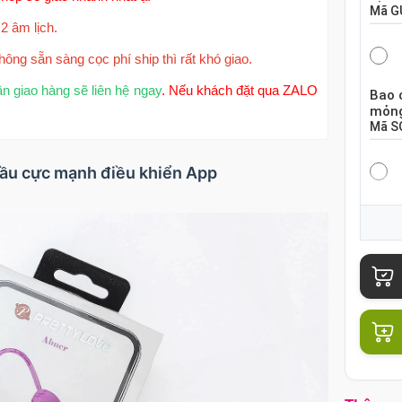
Mã
G
2 âm lịch.
hông sẵn sàng cọc phí ship thì rất khó giao.
ận giao hàng sẽ liên hệ ngay
. Nếu khách đặt qua ZALO
Bao 
mỏng
Mã
S
 đầu cực mạnh điều khiển App
Bao 
hộp 
Mã
S
Bao 
chiế
Mã
B