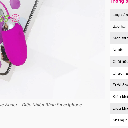
Thông 
Củ s
Loại sả
an t
Mã
H
Bảo hàn
Kích th
Nguồn
Chất liệ
Chức n
Sưởi ấm
Điều khi
ve Abner – Điều Khiển Bằng Smartphone
Điều kh
Kháng 