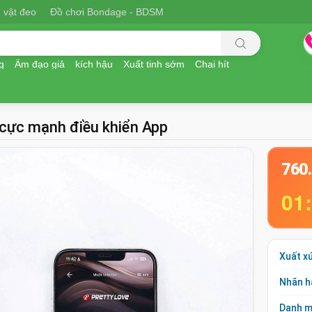
 vật đeo
Đồ chơi Bondage - BDSM
g
Âm đạo giả
kích hậu
Xuất tinh sớm
Chai hít
 cực mạnh điều khiển App
760
01
Xuất x
Nhãn h
Danh 