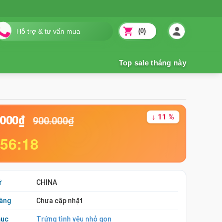
(0)
↓ 11 %
.000₫
900.000₫
:56:17
ứ
CHINA
àng
Chưa cập nhật
mục
Trứng tình yêu nhỏ gọn