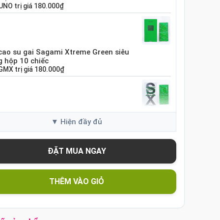
UNO
trị giá
180.000₫
cao su gai Sagami Xtreme Green siêu
 hộp 10 chiếc
GMX
trị giá
180.000₫
cao su Sagami Xtreme White Nhật Bản
10 chiếc
GME
trị giá
120.000₫
cao su Sagami Xtreme siêu mỏng hộp 10
THÊM VÀO GIỎ
c Nhật Bản
SX60
trị giá
130.000₫