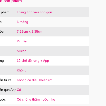
số sản phẩm
ạc Hoco Mini Travel Charger 10.5W nhanh
n phẩm
Trứng tình yêu nhỏ gọn
oàn
OCO
trị giá
90.000₫
h
6 tháng
ước
7.25cm x 3.35cm
Pin Sạc
u
Silicon
ăng
12 chế độ rung + App
Không
ển từ xa
Không có điều khiển rời
iển qua App
Có
nước
Có chống thấm nước nhẹ