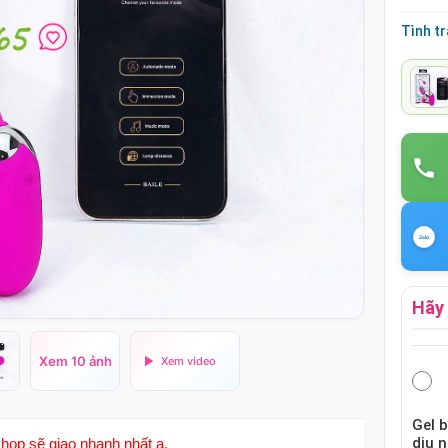
Tình t
Hãy 
Xem 10 ảnh
Gel 
dịu 
hop sẽ giao nhanh nhất ạ.