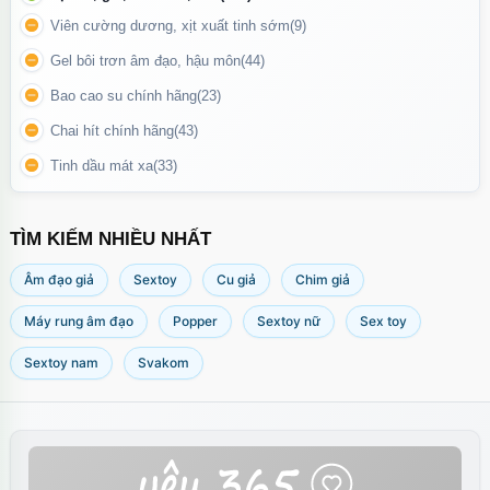
✔️ Giúp chị em khám phá cơ thể, tự chăm sóc bản thân khi
Viên cường dương, xịt xuất tinh sớm
(9)
không có đối tác.
Gel bôi trơn âm đạo, hậu môn
(44)
Bao cao su chính hãng
(23)
Chai hít chính hãng
(43)
Tinh dầu mát xa
(33)
TÌM KIẾM NHIỀU NHẤT
Âm đạo giả
Sextoy
Cu giả
Chim giả
Máy rung âm đạo
Popper
Sextoy nữ
Sex toy
Sextoy nam
Svakom
Tính năng của sản phẩm được tích hợp trên phần thân của trứng
rung