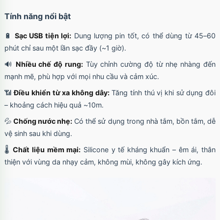
Tính năng nổi bật
🔋
Sạc USB tiện lợi:
Dung lượng pin tốt, có thể dùng từ 45–60
phút chỉ sau một lần sạc đầy (~1 giờ).
🔊
Nhiều chế độ rung:
Tùy chỉnh cường độ từ nhẹ nhàng đến
mạnh mẽ, phù hợp với mọi nhu cầu và cảm xúc.
📶
Điều khiển từ xa không dây:
Tăng tính thú vị khi sử dụng đôi
– khoảng cách hiệu quả ~10m.
💦
Chống nước nhẹ:
Có thể sử dụng trong nhà tắm, bồn tắm, dễ
vệ sinh sau khi dùng.
🌡️
Chất liệu mềm mại:
Silicone y tế kháng khuẩn – êm ái, thân
thiện với vùng da nhạy cảm, không mùi, không gây kích ứng.