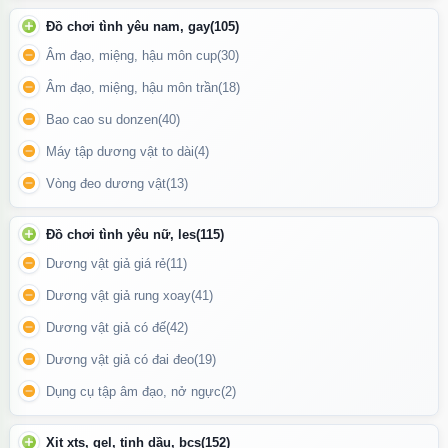
Đồ chơi tình yêu nam, gay
(105)
Âm đạo, miệng, hậu môn cup
(30)
Âm đạo, miệng, hậu môn trần
(18)
Bao cao su donzen
(40)
Máy tập dương vật to dài
(4)
Vòng đeo dương vật
(13)
Trứng rung Lilo có thiết kế nhỏ gọn rất tiện lợi để mang theo bất
cứ đâu
Đồ chơi tình yêu nữ, les
(115)
Dương vật giả giá rẻ
(11)
Công dụng
Dương vật giả rung xoay
(41)
✔️ Kích thích âm đạo, điểm G và các vùng nhạy cảm, giúp dễ
Dương vật giả có đế
(42)
dàng lên đỉnh.
Dương vật giả có đai đeo
(19)
✔️ Tăng hưng phấn, làm mới cuộc yêu cho các cặp đôi.
Dụng cụ tập âm đạo, nở ngực
(2)
✔️ Hỗ trợ phụ nữ khó đạt cực khoái, giảm căng thẳng, cải thiện
giấc ngủ.
Xịt xts, gel, tinh dầu, bcs
(152)