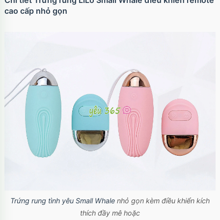
Chi tiết Trứng rung LiLo Small Whale điều khiển remote
cao cấp nhỏ gọn
Ốp lưng iPhone 17 TPU Space trong suốt tối
giản
Mã
OP17
trị giá
70.000₫
Trứng rung tình yêu Small Whale
nhỏ gọn kèm điều khiển kích
thích đầy mê hoặc