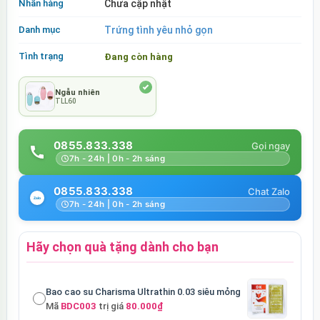
Nhãn hàng
Chưa cập nhật
Danh mục
Trứng tình yêu nhỏ gọn
Tình trạng
Đang còn hàng
Ngẫu nhiên
TLL60
0855.833.338
7h - 24h | 0h - 2h sáng
0855.833.338
7h - 24h | 0h - 2h sáng
Hãy chọn quà tặng dành cho bạn
Bao cao su Charisma Ultrathin 0.03 siêu mỏng
Mã
BDC003
trị giá
80.000₫