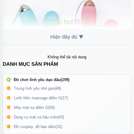
Không thể tải nội dung
DANH MỤC SẢN PHẨM
Có nhiều màu dễ thương như hồng pastel và xanh mint, phù hợp
Đồ chơi tình yêu dạo đầu
(199)
với phong cách nữ tính và nhẹ nhàng.
Trứng tình yêu nhỏ gọn
(48)
Lưỡi liếm massage điểm G
(17)
Máy mát xa điểm G
(59)
Dụng cụ mát xa hậu môn
(43)
Đồ cosplay, đồ bạo dâm
(32)