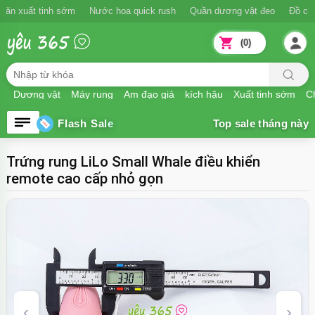
Ngăn xuất tinh sớm
Nước hoa quick rush
Quần dương vật đeo
Đồ
(0)
Dương vật
Máy rung
Âm đạo giả
kích hậu
Xuất tinh sớm
Ch
Flash Sale
Trứng rung LiLo Small Whale điều khiển
remote cao cấp nhỏ gọn