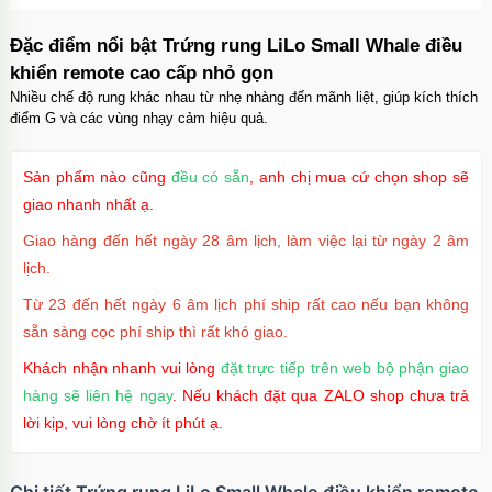
Mã
OP17AIR
trị giá
70.000₫
Đặc điểm nổi bật Trứng rung LiLo Small Whale điều
Ốp lưng iPhone 17 Pro Clear Case Magnetic
khiển remote cao cấp nhỏ gọn
trong suốt
Nhiều chế độ rung khác nhau từ nhẹ nhàng đến mãnh liệt, giúp kích thích
Mã
OPC17PR
trị giá
70.000₫
điểm G và các vùng nhạy cảm hiệu quả.
Ốp lưng MagSafe iPhone 17 Clear Case trong
Sản phẩm nào cũng
đều có sẵn
, anh chị mua cứ chọn shop sẽ
suốt tối giản
Mã
OPC17
trị giá
70.000₫
giao nhanh nhất ạ.
Giao hàng đến hết ngày 28 âm lịch, làm việc lại từ ngày 2 âm
Ốp lưng iPhone 17 Pro Max Clear Case
lịch.
Magnetic trong suốt
Mã
OPC17MX
trị giá
70.000₫
Từ 23 đến hết ngày 6 âm lịch phí ship rất cao nếu bạn không
sẵn sàng cọc phí ship thì rất khó giao.
Ốp lưng iPhone 17 Pro Max TPU Space trong
suốt
Khách nhận nhanh vui lòng
đặt trực tiếp trên web bộ phận giao
Mã
OP17MX
trị giá
70.000₫
hàng sẽ liên hệ ngay
. Nếu khách đặt qua ZALO shop chưa trả
lời kịp, vui lòng chờ ít phút ạ.
Ốp lưng iPhone 17 Pro TPU Space trong suốt
tối giản
Mã
OP17Pr
trị giá
70.000₫