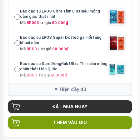
Bao cao su EROS Ultra Thin 0.03 siêu mỏng
cảm giác thật nhất
Mã
BE003
trị giá
80.000₫
Bao cao su EROS Super Dotted gai nổi tăng
khoái cảm
Mã
BES01
trị giá
80.000₫
Bao cao su Sure DongKuk Ultra Thin siêu mỏng
chân thật Hàn Quốc
Mã
BSUT
trị giá
60.000₫
Bao cao su Sure Dongkuk Dotted 10 chiếc gai
nổi kích thích
Mã
BSD10
trị giá
60.000₫
Ốp lưng MagSafe iPhone 16 Pro Clear Case
trong suốt
THÊM VÀO GIỎ
Mã
OPC16PR
trị giá
70.000₫