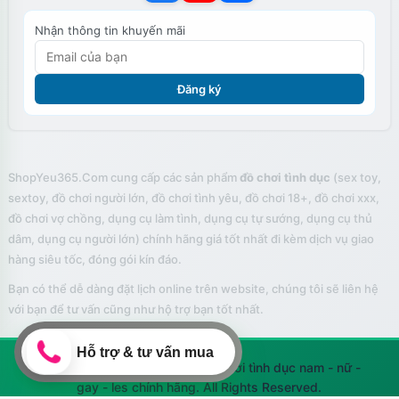
Nhận thông tin khuyến mãi
Đăng ký
ShopYeu365.Com cung cấp các sản phẩm
đồ chơi tình dục
(sex toy,
sextoy, đồ chơi người lớn, đồ chơi tình yêu, đồ chơi 18+, đồ chơi xxx,
đồ chơi vợ chồng, dụng cụ làm tình, dụng cụ tự sướng, dụng cụ thủ
Tính năng của sản phẩm được tích hợp trên phần thân của trứng
dâm, dụng cụ người lớn) chính hãng giá tốt nhất đi kèm dịch vụ giao
rung
hàng siêu tốc, đóng gói kín đáo.
Bạn có thể dễ dàng đặt lịch online trên website, chúng tôi sẽ liên hệ
với bạn để tư vấn cũng như hộ trợ bạn tốt nhất.
© 2026 Shop Yêu 365 bán đồ chơi tình dục nam - nữ -
gay - les chính hãng. All Rights Reserved.