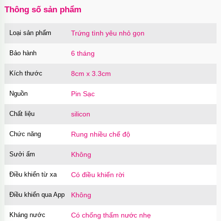
Ốp lưng MagSafe iPhone 16 Pro Max Clear
Thông số sản phẩm
Case trong suốt
Mã
OPC16MX
trị giá
70.000₫
Loại sản phẩm
Trứng tình yêu nhỏ gọn
Ốp lưng iPhone 16 Pro Max TPU Space trong
Bảo hành
6 tháng
suốt tối giản
Mã
OP16MX
trị giá
70.000₫
Kích thước
8cm x 3.3cm
Ốp lưng iPhone 16 Pro TPU Space trong suốt
Nguồn
Pin Sạc
chống sốc
Mã
OP16Pr
trị giá
70.000₫
Chất liệu
silicon
Ốp lưng iPhone 16 TPU Space trong suốt tối
Chức năng
Rung nhiều chế độ
giản
Mã
OP16
trị giá
70.000₫
Sưởi ấm
Không
Ốp lưng MagSafe iPhone 17 Air Clear Case
Điều khiển từ xa
Có điều khiển rời
trong suốt
Mã
OPC17A
trị giá
70.000₫
Điều khiển qua App
Không
Ốp lưng iPhone 17 Air TPU Space trong suốt
Kháng nước
Có chống thấm nước nhẹ
tối giản