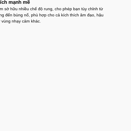
hích mạnh mẽ
m sở hữu nhiều chế độ rung, cho phép bạn tùy chỉnh từ
ưng iPhone 16 Pro TPU Space trong suốt
ng đến bùng nổ, phù hợp cho cả kích thích âm đạo, hậu
g sốc
 vùng nhạy cảm khác.
P16Pr
trị giá
70.000₫
ưng iPhone 16 TPU Space trong suốt tối
P16
trị giá
70.000₫
ưng MagSafe iPhone 17 Air Clear Case
g suốt
PC17A
trị giá
70.000₫
ưng iPhone 17 Air TPU Space trong suốt
iản