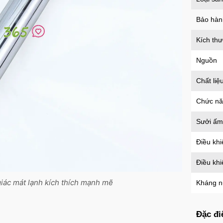
Mã
B
Bảo hàn
Kích th
Ốp l
tron
Nguồn
Mã
O
Chất liệ
Chức n
Ốp l
Sưởi ấm
Case
Mã
O
Điều khi
Điều kh
Ốp l
iác mát lạnh kích thích mạnh mẽ
Kháng 
suốt 
Mã
O
Đặc đi