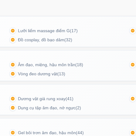
Mã
O
Lưỡi liếm massage điểm G
(17)
Ốp l
tron
Đồ cosplay, đồ bạo dâm
(32)
Mã
O
Âm đạo, miệng, hậu môn trần
(18)
Ốp l
Vòng đeo dương vật
(13)
suốt 
Mã
O
òn an toàn cho cơ thể, dễ vệ sinh và có độ bền cao
Dương vật giả rung xoay
(41)
Dụng cụ tập âm đạo, nở ngực
(2)
Ốp l
Magn
Mã
O
Gel bôi trơn âm đạo, hậu môn
(44)
.