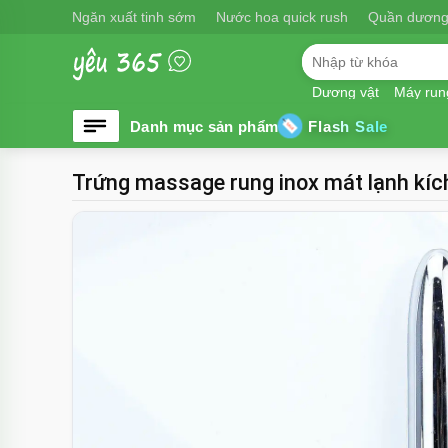
Ngăn xuất tinh sớm
Nước hoa quick rush
Quần dương
Dương vật
Máy run
Flash Sale
Trứng massage rung inox mát lạnh kí