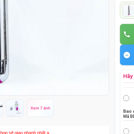
Hãy 
Xem 7 ảnh
Bao 
Mã
B
hop sẽ giao nhanh nhất ạ.