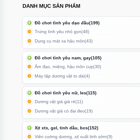
DANH MỤC SẢN PHẨM
Đồ chơi tình yêu dạo đầu
(199)
Trứng tình yêu nhỏ gọn
(48)
Dụng cụ mát xa hậu môn
(43)
Đồ chơi tình yêu nam, gay
(105)
Âm đạo, miệng, hậu môn cup
(30)
Máy tập dương vật to dài
(4)
Đồ chơi tình yêu nữ, les
(115)
Chất liệu inox không chỉ đẹp mắt và sang trọng mà c
Dương vật giả giá rẻ
(11)
Dương vật giả có đai đeo
(19)
Cách sử dụng:
Vệ sinh sản phẩm trước và sau khi dùng.
Xịt xts, gel, tinh dầu, bcs
(152)
Viên cường dương, xịt xuất tinh sớm
(9)
Thoa gel bôi trơn để tăng cảm giác và hạn chế ma sát