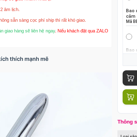
2 âm lịch.
Bao 
cảm 
hông sẵn sàng cọc phí ship thì rất khó giao.
Mã
B
ận giao hàng sẽ liên hệ ngay
. Nếu khách đặt qua ZALO
Bao 
khoá
kích thích mạnh mẽ
Mã
B
Bao 
mỏng
Mã
B
Thông 
Bao 
nổi k
Loại sả