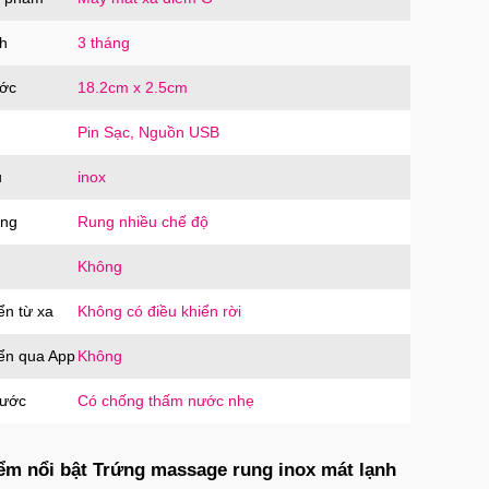
SD10
trị giá
60.000₫
h
3 tháng
ước
18.2cm x 2.5cm
ưng MagSafe iPhone 16 Pro Clear Case
g suốt
Pin Sạc, Nguồn USB
PC16PR
trị giá
70.000₫
u
inox
ăng
Rung nhiều chế độ
ưng MagSafe iPhone 16 Pro Max Clear
Không
 trong suốt
PC16MX
trị giá
70.000₫
ển từ xa
Không có điều khiển rời
iển qua App
Không
ưng iPhone 16 Pro Max TPU Space trong
nước
Có chống thấm nước nhẹ
tối giản
P16MX
trị giá
70.000₫
ểm nổi bật Trứng massage rung inox mát lạnh