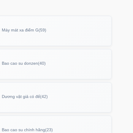
P17AIR
trị giá
70.000₫
Máy mát xa điểm G
(59)
ưng iPhone 17 Pro Clear Case Magnetic
g suốt
PC17PR
trị giá
70.000₫
Bao cao su donzen
(40)
ưng MagSafe iPhone 17 Clear Case trong
tối giản
PC17
trị giá
70.000₫
Dương vật giả có đế
(42)
ưng iPhone 17 Pro Max Clear Case
etic trong suốt
PC17MX
trị giá
70.000₫
Bao cao su chính hãng
(23)