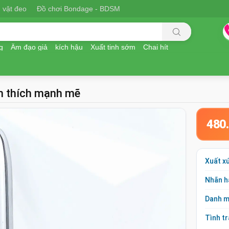
 vật đeo
Đồ chơi Bondage - BDSM
g
Âm đạo giả
kích hậu
Xuất tinh sớm
Chai hít
ch thích mạnh mẽ
480
Xuất x
Nhãn h
Danh 
Tình t