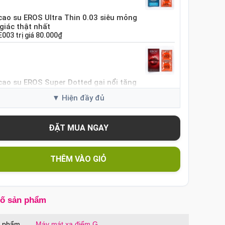
cao su EROS Ultra Thin 0.03 siêu mỏng
giác thật nhất
E003
trị giá
80.000₫
cao su EROS Super Dotted gai nổi tăng
i cảm
ES01
trị giá
80.000₫
cao su Sure DongKuk Ultra Thin siêu
 chân thật Hàn Quốc
THÊM VÀO GIỎ
SUT
trị giá
60.000₫
số sản phẩm
cao su Sure Dongkuk Dotted 10 chiếc gai
ích thích
n phẩm
Máy mát xa điểm G