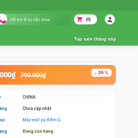
(0)
↓ 39 %
.000₫
790.000₫
ứ
CHINA
àng
Chưa cập nhật
mục
Máy mát xa điểm G
rạng
Đang còn hàng