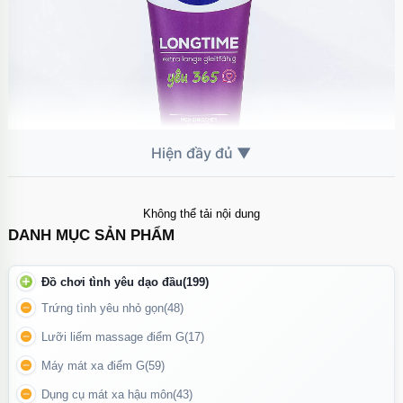
Không thể tải nội dung
DANH MỤC SẢN PHẨM
Dùng được với tất cả các loại bao cao su.
Đồ chơi tình yêu dạo đầu
(199)
Ưu điểm nổi bật
Trứng tình yêu nhỏ gọn
(48)
Độ trơn mượt cao, lâu khô hơn gel gốc nước
Lưỡi liếm massage điểm G
(17)
Giảm ma sát giúp tăng sự thoải mái khi quan hệ
Máy mát xa điểm G
(59)
Không gây tê, giữ cảm giác tự nhiên
Dụng cụ mát xa hậu môn
(43)