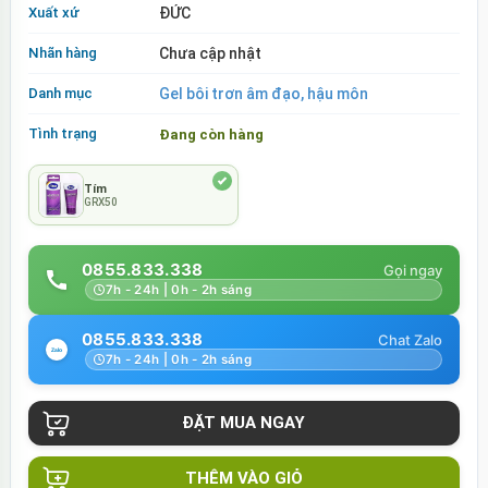
Xuất xứ
ĐỨC
Nhãn hàng
Chưa cập nhật
Danh mục
Gel bôi trơn âm đạo, hậu môn
Tình trạng
Đang còn hàng
Tím
GRX50
0855.833.338
7h - 24h | 0h - 2h sáng
0855.833.338
7h - 24h | 0h - 2h sáng
THÊM VÀO GIỎ