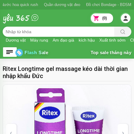
Nước hoa quick rush
Quần dương vật đeo
Đồ chơi Bondage - BDSM
(0)
Dương vật
Máy rung
Âm đạo giả
kích hậu
Xuất tinh sớm
Ch
Flash Sale
Ritex Longtime gel massage kéo dài thời gian
nhập khẩu Đức