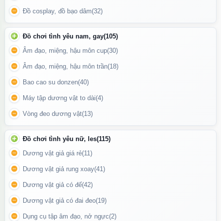
Có thể dùng để massage vùng nhạy cảm
Đồ cosplay, đồ bạo dâm
(32)
Phù hợp với da nhạy cảm
Đồ chơi tình yêu nam, gay
(105)
Âm đạo, miệng, hậu môn cup
(30)
Âm đạo, miệng, hậu môn trần
(18)
Bao cao su donzen
(40)
Máy tập dương vật to dài
(4)
Vòng đeo dương vật
(13)
Đồ chơi tình yêu nữ, les
(115)
Dương vật giả giá rẻ
(11)
Dương vật giả rung xoay
(41)
Dương vật giả có đế
(42)
Dương vật giả có đai đeo
(19)
Quy cách: tuýp khoảng 50ml.
Dụng cụ tập âm đạo, nở ngực
(2)