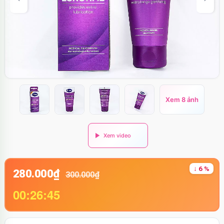
Xem 8 ảnh
↓ 6 %
280.000₫
300.000₫
00:26:44