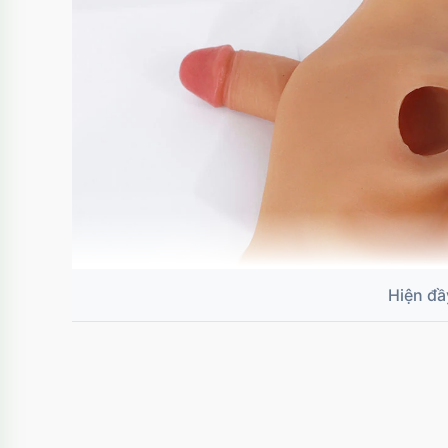
Hình ảnh rõ nét Quần silicon