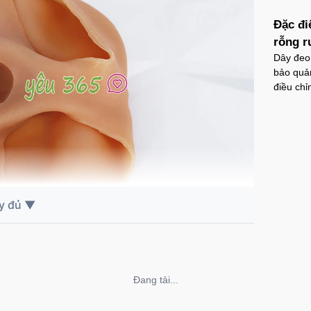
Đặc đi
rỗng r
Dây đeo 
bảo quản
điều chi
Không thể tải nội dung
 gắn dương vật giả rỗng ruột