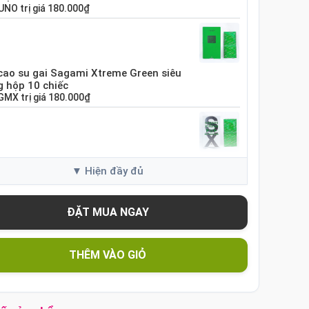
UNO
trị giá
180.000₫
cao su gai Sagami Xtreme Green siêu
 hộp 10 chiếc
GMX
trị giá
180.000₫
cao su Sagami Xtreme White Nhật Bản
10 chiếc
GME
trị giá
120.000₫
cao su Sagami Xtreme siêu mỏng hộp 10
THÊM VÀO GIỎ
c Nhật Bản
SX60
trị giá
130.000₫