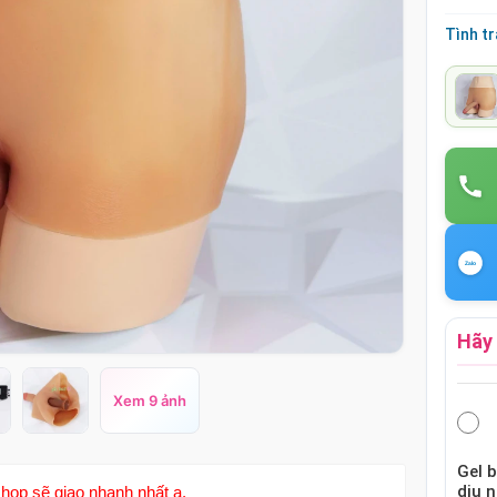
Tình t
Hãy 
Xem 9 ảnh
Gel 
dịu 
hop sẽ giao nhanh nhất ạ.