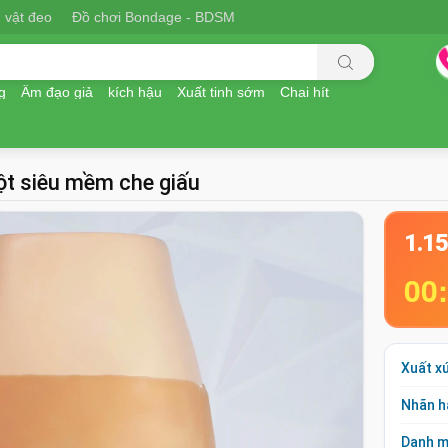
 vật đeo
Đồ chơi Bondage - BDSM
g
Âm đạo giả
kích hậu
Xuất tinh sớm
Chai hít
uột siêu mềm che giấu
1.1
00
Xuất x
Nhãn h
Danh 