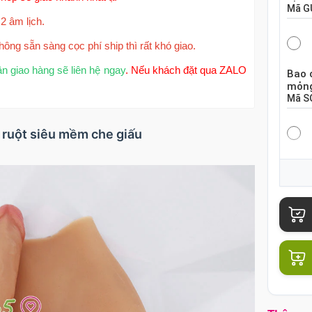
Mã
G
2 âm lịch.
hông sẵn sàng cọc phí ship thì rất khó giao.
ận giao hàng sẽ liên hệ ngay
. Nếu khách đặt qua ZALO
Bao 
mỏng
Mã
S
g ruột siêu mềm che giấu
Bao 
hộp 
Mã
S
Bao 
chiế
Mã
B