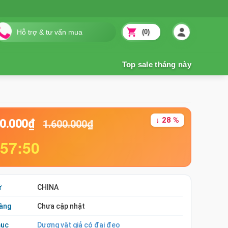
(0)
↓ 28 %
50.000₫
1.600.000₫
:57:49
ứ
CHINA
àng
Chưa cập nhật
mục
Dương vật giả có đai đeo