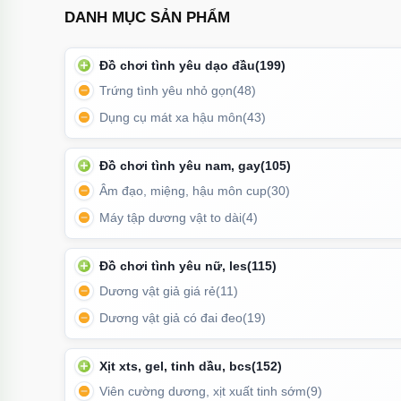
DANH MỤC SẢN PHẨM
Đồ chơi tình yêu dạo đầu
(199)
Trứng tình yêu nhỏ gọn
(48)
Dụng cụ mát xa hậu môn
(43)
Đồ chơi tình yêu nam, gay
(105)
Âm đạo, miệng, hậu môn cup
(30)
Máy tập dương vật to dài
(4)
Đồ chơi tình yêu nữ, les
(115)
Dương vật giả giá rẻ
(11)
Dương vật giả có đai đeo
(19)
Xịt xts, gel, tinh dầu, bcs
(152)
Viên cường dương, xịt xuất tinh sớm
(9)