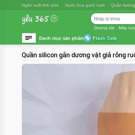
Ngăn xuất tinh sớm
Nước hoa quick rush
Quần dương
Dương vật
Máy run
Flash Sale
Quần silicon gắn dương vật giả rỗng r