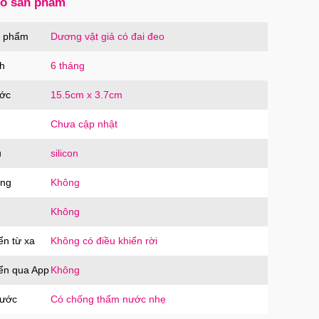
số sản phẩm
ạc Hoco Mini Travel Charger 10.5W nhanh
n phẩm
Dương vật giả có đai đeo
oàn
OCO
trị giá
90.000₫
h
6 tháng
ước
15.5cm x 3.7cm
Chưa cập nhật
u
silicon
ăng
Không
Không
ển từ xa
Không có điều khiển rời
iển qua App
Không
nước
Có chống thấm nước nhẹ