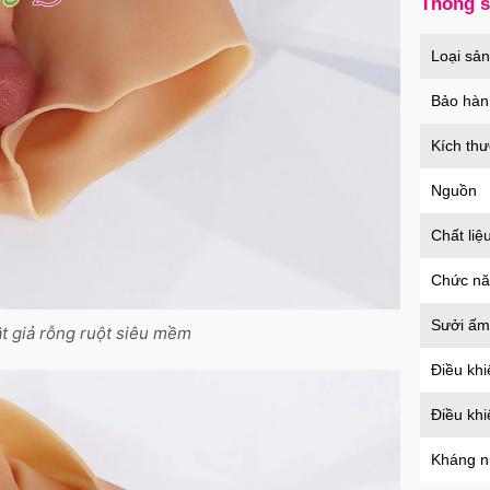
Thông 
Củ s
Loại sả
an t
Mã
H
Bảo hàn
Kích th
Nguồn
Chất liệ
Chức n
Sưởi ấm
t giả rỗng ruột siêu mềm
Điều khi
Điều kh
Kháng 