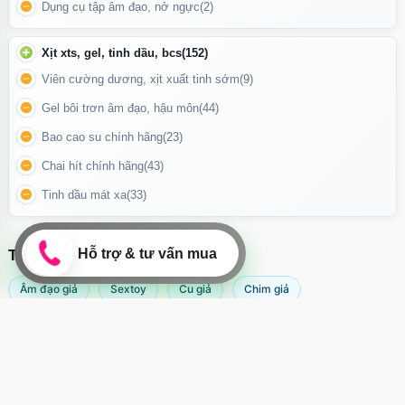
Dụng cụ tập âm đạo, nở ngực
(2)
Quần silicon dương vật giả đặc ruột rất dễ sử dụng mô phỏng
nư chiếc quần lót có thể thoải mái làm tình mà không lo xô lệch,
Xịt xts, gel, tinh dầu, bcs
(152)
ảnh hưởng đến cuộc vui. Chất silicon mềm mại đeo vào không
Viên cường dương, xịt xuất tinh sớm
(9)
gây cảm giác khó chịu, mềm mại tạo được sự thoải mái nhất có
Gel bôi trơn âm đạo, hậu môn
(44)
thể.
Bao cao su chính hãng
(23)
Chai hít chính hãng
(43)
Tinh dầu mát xa
(33)
TÌM KIẾM NHIỀU NHẤT
Âm đạo giả
Sextoy
Cu giả
Chim giả
Máy rung âm đạo
Popper
Sextoy nữ
Sex toy
Sextoy nam
Svakom