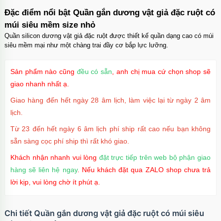
môn dễ dùng
Đặc điểm nổi bật Quần gắn dương vật giả đặc ruột có
Mã
DDT2
trị giá
500.000₫
múi siêu mềm size nhỏ
Quần silicon dương vật giả đặc ruột được thiết kế quần dạng cao có múi
siêu mềm mại như một chàng trai đầy cơ bắp lực lưỡng.
Dương vật giả silicon 2 đầu trong suốt giá rẻ
cho les
Sản phẩm nào cũng
đều có sẵn
, anh chị mua cứ chọn shop sẽ
Mã
D2TS
trị giá
500.000₫
giao nhanh nhất ạ.
Giao hàng đến hết ngày 28 âm lịch, làm việc lại từ ngày 2 âm
lịch.
Từ 23 đến hết ngày 6 âm lịch phí ship rất cao nếu bạn không
sẵn sàng cọc phí ship thì rất khó giao.
Khách nhận nhanh vui lòng
đặt trực tiếp trên web bộ phận giao
hàng sẽ liên hệ ngay
. Nếu khách đặt qua ZALO shop chưa trả
lời kịp, vui lòng chờ ít phút ạ.
Chi tiết Quần gắn dương vật giả đặc ruột có múi siêu