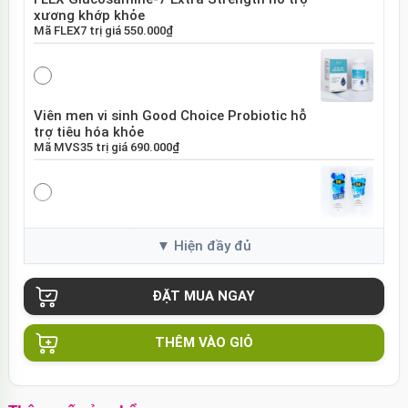
xương khớp khỏe
Mã
FLEX7
trị giá
550.000₫
Viên men vi sinh Good Choice Probiotic hỗ
trợ tiêu hóa khỏe
Mã
MVS35
trị giá
690.000₫
Gel bôi trơn gốc nước DK Onetouch trơn
mượt dịu nhẹ
Mã
GDK75
trị giá
180.000₫
THÊM VÀO GIỎ
Bộ cosplay BDSM đồng phục y tá gợi cảm
quyến rũ
Mã
CPY01
trị giá
350.000₫