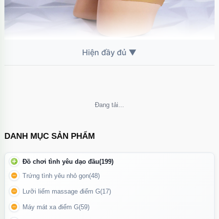
Dương vật giả quần silicon mang đến trải nghiệm chân thật
Sản phẩm thiết kế kích thước dương vật phù hợp với các chị em
Châu Á đem lại cho nàng các trải nghiệm nóng bỏng cùng những
cung bạc cảm xúc tuyệt vời. Dương vật giả mềm mại, màu sắc
tươi sáng đem đến sự gần giũ và thoải mái khi sử dụng.
Không thể tải nội dung
DANH MỤC SẢN PHẨM
Đồ chơi tình yêu dạo đầu
(199)
Trứng tình yêu nhỏ gọn
(48)
Lưỡi liếm massage điểm G
(17)
Máy mát xa điểm G
(59)