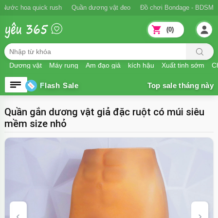
Ngăn xuất tinh sớm
Nước hoa quick rush
Quần dương vật đeo
Đồ
(0)
Dương vật
Máy rung
Âm đạo giả
kích hậu
Xuất tinh sớm
Ch
Flash Sale
Quần gắn dương vật giả đặc ruột có múi siêu
mềm size nhỏ