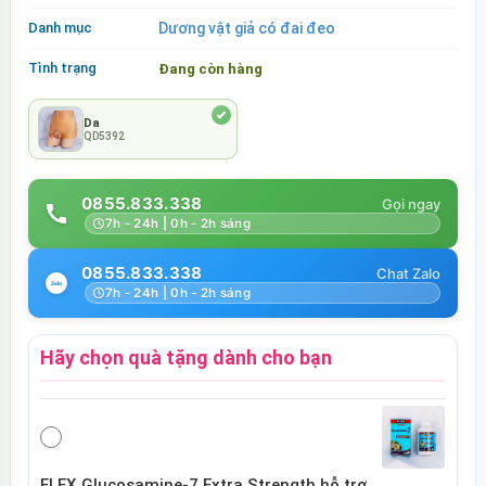
Danh mục
Dương vật giả có đai đeo
Tình trạng
Đang còn hàng
Da
QD5392
0855.833.338
7h - 24h | 0h - 2h sáng
0855.833.338
7h - 24h | 0h - 2h sáng
Hãy chọn quà tặng dành cho bạn
FLEX Glucosamine-7 Extra Strength hỗ trợ