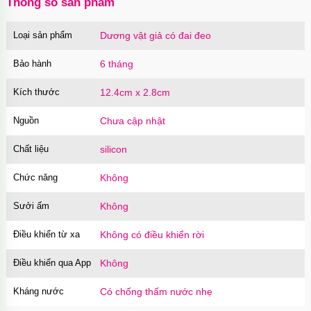
Thông số sản phẩm
Loại sản phẩm
Dương vật giả có đai đeo
Gel bôi trơn toàn thân OIX Body Lubricant
150ml đa năng
Bảo hành
6 tháng
Mã
GFB01
trị giá
200.000₫
Kích thước
12.4cm x 2.8cm
Nguồn
Chưa cập nhật
Cu giả silicon có đế gắn tường 3 màu gân nổi
chân thật
Chất liệu
silicon
Mã
DDR3
trị giá
550.000₫
Chức năng
Không
Sưởi ấm
Không
Dương vật giả có đế trong suốt silicon mềm
mại nhỏ gọn
Điều khiển từ xa
Không có điều khiển rời
Mã
DDTS
trị giá
590.000₫
Điều khiển qua App
Không
Kháng nước
Có chống thấm nước nhẹ
Dương vật giả có đế trong suốt size nhỏ nhập