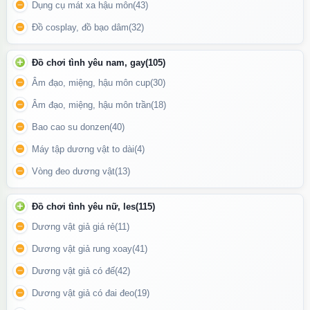
Dụng cụ mát xa hậu môn
(43)
Đồ cosplay, đồ bạo dâm
(32)
Đồ chơi tình yêu nam, gay
(105)
Chất silcion mềm mại, mịn màng như da thật
Âm đạo, miệng, hậu môn cup
(30)
Âm đạo, miệng, hậu môn trần
(18)
Bao cao su donzen
(40)
Máy tập dương vật to dài
(4)
Vòng đeo dương vật
(13)
Đồ chơi tình yêu nữ, les
(115)
Dương vật giả giá rẻ
(11)
Dương vật giả rung xoay
(41)
Dương vật giả có đế
(42)
Dương vật giả có đai đeo
(19)
Quần silicon gắn dương vật giả siêu mềm tiện lợi khi mặc vào