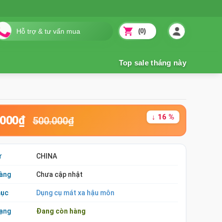
(0)
↓ 16 %
.000₫
500.000₫
ứ
CHINA
àng
Chưa cập nhật
mục
Dụng cụ mát xa hậu môn
rạng
Đang còn hàng