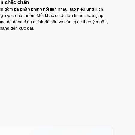
OPC17MX
70.000₫
Mã
trị giá
n chắc chắn
 gồm ba phần phình nối liền nhau, tạo hiệu ứng kích
p lưng iPhone 17 Pro Max TPU Space trong
ng lớp cơ hậu môn. Mỗi khấc có độ lớn khác nhau giúp
uốt
ùng dễ dàng điều chỉnh độ sâu và cảm giác theo ý muốn,
OP17MX
70.000₫
Mã
trị giá
hàng đến cực đại.
p lưng iPhone 17 Pro TPU Space trong suốt tối
iản
OP17Pr
70.000₫
Mã
trị giá
p lưng iPhone 17 TPU Space trong suốt tối giản
OP17
70.000₫
Mã
trị giá