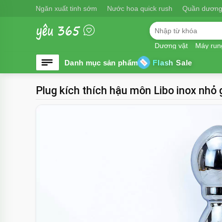
Ngăn xuất tinh sớm
Nước hoa quick rush
Quần dương
Dương vật
Máy run
Flash Sale
Plug kích thích hậu môn Libo inox nhỏ