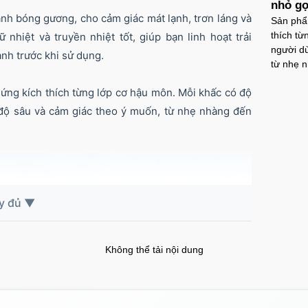
nhỏ gọ
ánh bóng gương, cho cảm giác mát lạnh, trơn láng và
Sản phẩm
Ố
thích từ
nhiệt và truyền nhiệt tốt, giúp bạn linh hoạt trải
s
người d
nh trước khi sử dụng.
từ nhẹ n
Ố
g
ứng kích thích từng lớp cơ hậu môn. Mỗi khấc có độ
độ sâu và cảm giác theo ý muốn, từ nhẹ nhàng đến
Ố
Không thể tải nội dung