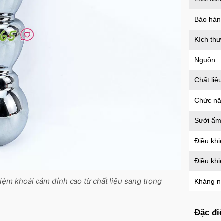
c
Bảo hàn
Ố
Kích th
Nguồn
Ố
s
Chất liệ
Ố
Chức n
g
Sưởi ấm
Ố
Điều khi
s
Điều kh
Ố
s
iệm khoái cảm đỉnh cao từ chất liệu sang trọng
Kháng 
Ố
Đặc đi
t