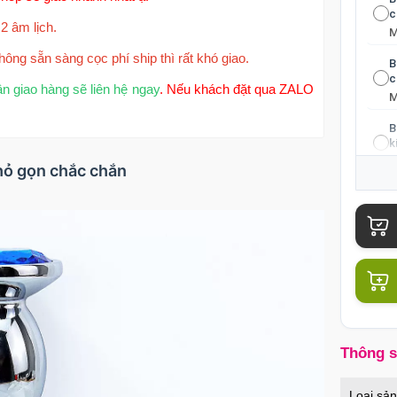
c
2 âm lịch.
hông sẵn sàng cọc phí ship thì rất khó giao.
B
c
ận giao hàng sẽ liên hệ ngay
. Nếu khách đặt qua ZALO
B
k
nhỏ gọn chắc chắn
Ố
s
Ố
t
Ố
s
Thông 
Ố
Loại sả