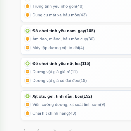
Trứng tình yêu nhỏ gọn
(48)
Dụng cụ mát xa hậu môn
(43)
Đồ chơi tình yêu nam, gay
(105)
Âm đạo, miệng, hậu môn cup
(30)
Máy tập dương vật to dài
(4)
Đồ chơi tình yêu nữ, les
(115)
Dương vật giả giá rẻ
(11)
Dương vật giả có đai đeo
(19)
Xịt xts, gel, tinh dầu, bcs
(152)
Thiết kế sang trọng, chất liệu bền đẹp cùng khả năn
Viên cường dương, xịt xuất tinh sớm
(9)
cả người dùng 
Chai hít chính hãng
(43)
Tính năng đặc biệt