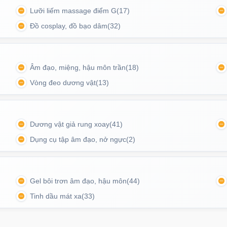
Lưỡi liếm massage điểm G
(17)
Đồ cosplay, đồ bạo dâm
(32)
Âm đạo, miệng, hậu môn trần
(18)
Vòng đeo dương vật
(13)
Dương vật giả rung xoay
(41)
Dụng cụ tập âm đạo, nở ngực
(2)
g kích thích mạnh mẽ chắc chắn sẽ làm hài lòng ngay
Gel bôi trơn âm đạo, hậu môn
(44)
khó tính nhất.
Tinh dầu mát xa
(33)