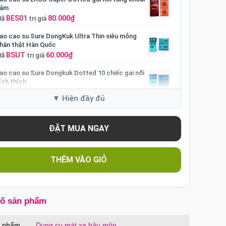
ảm
BES01
80.000₫
Mã
trị giá
ao cao su Sure DongKuk Ultra Thin siêu mỏng
hân thật Hàn Quốc
BSUT
60.000₫
Mã
trị giá
ao cao su Sure Dongkuk Dotted 10 chiếc gai nổi
ích thích
BSD10
60.000₫
Mã
trị giá
p lưng MagSafe iPhone 16 Pro Clear Case trong
uốt
OPC16PR
70.000₫
Mã
trị giá
p lưng MagSafe iPhone 16 Pro Max Clear Case
rong suốt
THÊM VÀO GIỎ
OPC16MX
70.000₫
Mã
trị giá
p lưng iPhone 16 Pro Max TPU Space trong
uốt tối giản
số sản phẩm
OP16MX
70.000₫
Mã
trị giá
p lưng iPhone 16 Pro TPU Space trong suốt
n phẩm
Dụng cụ mát xa hậu môn