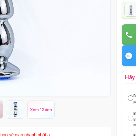
Hãy 
B
Xem 12 ảnh
B
g
hop sẽ giao nhanh nhất ạ.
B