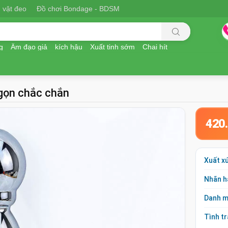
 vật đeo
Đồ chơi Bondage - BDSM
g
Âm đạo giả
kích hậu
Xuất tinh sớm
Chai hít
 gọn chắc chắn
420
Xuất x
Nhãn h
Danh 
Tình t