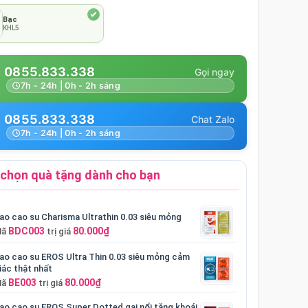
Bạc
KHL5
0855.833.338
7h - 24h | 0h - 2h sáng
0855.833.338
7h - 24h | 0h - 2h sáng
chọn quà tặng dành cho bạn
ao cao su Charisma Ultrathin 0.03 siêu mỏng
BDC003
80.000₫
Mã
trị giá
ao cao su EROS Ultra Thin 0.03 siêu mỏng cảm
iác thật nhất
BE003
80.000₫
Mã
trị giá
ao cao su EROS Super Dotted gai nổi tăng khoái