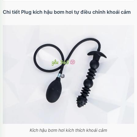
OP17MX
70.000₫
Mã
trị giá
Chi tiết Plug kích hậu bơm hơi tự điều chỉnh khoái cảm
Ốp lưng iPhone 17 Pro TPU Space trong suốt
tối giản
OP17Pr
70.000₫
Mã
trị giá
Ốp lưng iPhone 17 TPU Space trong suốt tối
giản
OP17
70.000₫
Mã
trị giá
Kích hậu bơm hơi kích thích khoái cảm