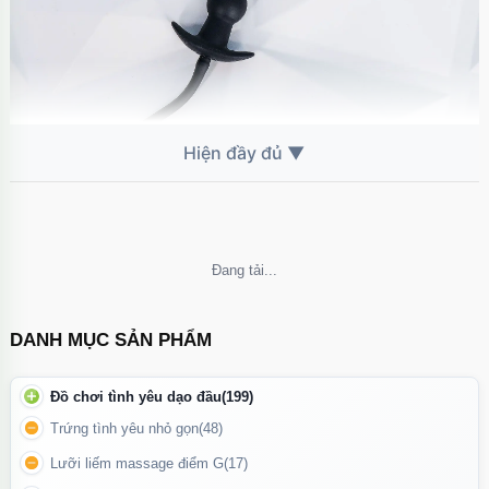
Hình ảnh kích hậu với thiết kế gai nhọn xoắn đầy kích thích
Không thể tải nội dung
DANH MỤC SẢN PHẨM
Đồ chơi tình yêu dạo đầu
(199)
Trứng tình yêu nhỏ gọn
(48)
Lưỡi liếm massage điểm G
(17)