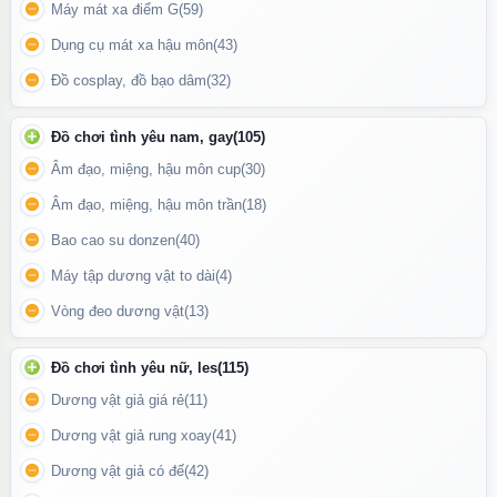
Máy mát xa điểm G
(59)
Dụng cụ mát xa hậu môn
(43)
Đồ cosplay, đồ bạo dâm
(32)
Hình ảnh ống bơm dễ dàng sử dụng bằng cách vặn vòng tròn
trên dây và bóp
Đồ chơi tình yêu nam, gay
(105)
Công Dụng Và Lợi Ích
Âm đạo, miệng, hậu môn cup
(30)
Âm đạo, miệng, hậu môn trần
(18)
Mang lại cảm giác đầy đặn
: Cơ chế bơm hơi giúp tăng cường độ
kích thích khi thâm nhập, tạo cảm giác căng tràn cực khoái.
Bao cao su donzen
(40)
Tăng cường khoái cảm
: Hỗ trợ kích thích điểm G/P, giúp người
Máy tập dương vật to dài
(4)
dùng đạt cực khoái mạnh mẽ hơn.
Vòng đeo dương vật
(13)
Lý tưởng cho cả người mới và người có kinh nghiệm
: Với khả năng
tùy chỉnh kích thước, sản phẩm phù hợp với nhiều cấp độ trải
Đồ chơi tình yêu nữ, les
(115)
nghiệm khác nhau.
Dương vật giả giá rẻ
(11)
Dương vật giả rung xoay
(41)
Dương vật giả có đế
(42)