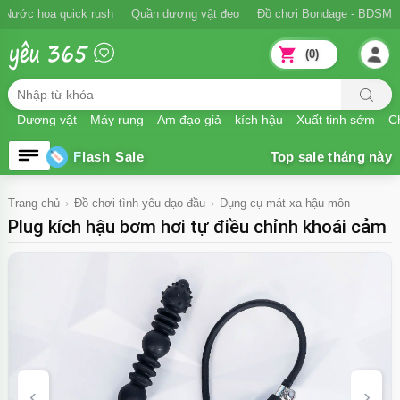
Ngăn xuất tinh sớm
Nước hoa quick rush
Quần dương vật đeo
Đồ
(0)
Dương vật
Máy rung
Âm đạo giả
kích hậu
Xuất tinh sớm
Ch
Flash Sale
Trang chủ
Đồ chơi tình yêu dạo đầu
Dụng cụ mát xa hậu môn
Plug kích hậu bơm hơi tự điều chỉnh khoái cảm