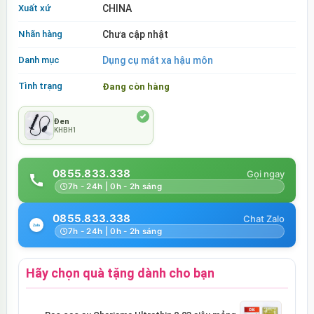
Xuất xứ
CHINA
Nhãn hàng
Chưa cập nhật
Danh mục
Dụng cụ mát xa hậu môn
Tình trạng
Đang còn hàng
Đen
KHBH1
0855.833.338
7h - 24h | 0h - 2h sáng
0855.833.338
7h - 24h | 0h - 2h sáng
Hãy chọn quà tặng dành cho bạn