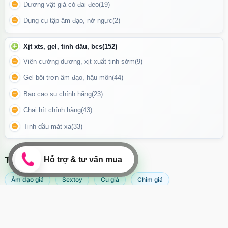
Dương vật giả có đai đeo
(19)
Dụng cụ tập âm đạo, nở ngực
(2)
Xịt xts, gel, tinh dầu, bcs
(152)
Viên cường dương, xịt xuất tinh sớm
(9)
Gel bôi trơn âm đạo, hậu môn
(44)
Bao cao su chính hãng
(23)
Chai hít chính hãng
(43)
Tinh dầu mát xa
(33)
Hình ảnh kích hậu bơm hơi đã bơm lên và có thể bơm theo kích
thước mà bạn thích
TÌM KIẾM NHIỀU NHẤT
Cách Sử Dụng Và Bảo Quản
Âm đạo giả
Sextoy
Cu giả
Chim giả
Hướng dẫn sử dụng
:
Máy rung âm đạo
Sextoy nữ
Popper
Sex toy
Dùng gel bôi trơn gốc nước để giúp dễ dàng đưa vào.
Sextoy nam
Svakom