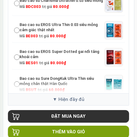
Bao cao su Charisma Ultrathin 0.03 siêu mỏng
BDC003
80.000₫
Mã
trị giá
Bao cao su EROS Ultra Thin 0.03 siêu mỏng
cảm giác thật nhất
BE003
80.000₫
Mã
trị giá
Bao cao su EROS Super Dotted gai nổi tăng
khoái cảm
BES01
80.000₫
Mã
trị giá
Bao cao su Sure DongKuk Ultra Thin siêu
mỏng chân thật Hàn Quốc
BSUT
60.000₫
Mã
trị giá
Bao cao su Sure Dongkuk Dotted 10 chiếc gai
nổi kích thích
BSD10
60.000₫
Mã
trị giá
THÊM VÀO GIỎ
Ốp lưng MagSafe iPhone 16 Pro Clear Case