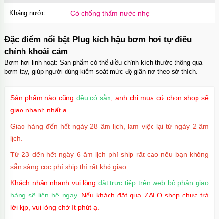
OPC17A
70.000₫
Mã
trị giá
Kháng nước
Có chống thấm nước nhẹ
Ốp lưng iPhone 17 Air TPU Space trong suốt
Đặc điểm nổi bật Plug kích hậu bơm hơi tự điều
tối giản
OP17AIR
70.000₫
Mã
trị giá
chỉnh khoái cảm
Bơm hơi linh hoạt: Sản phẩm có thể điều chỉnh kích thước thông qua
bơm tay, giúp người dùng kiểm soát mức độ giãn nở theo sở thích.
Ốp lưng iPhone 17 Pro Clear Case Magnetic
trong suốt
OPC17PR
70.000₫
Mã
trị giá
Sản phẩm nào cũng
đều có sẵn
, anh chị mua cứ chọn shop sẽ
giao nhanh nhất ạ.
Ốp lưng MagSafe iPhone 17 Clear Case trong
Giao hàng đến hết ngày 28 âm lịch, làm việc lại từ ngày 2 âm
suốt tối giản
OPC17
70.000₫
Mã
trị giá
lịch.
Từ 23 đến hết ngày 6 âm lịch phí ship rất cao nếu bạn không
Ốp lưng iPhone 17 Pro Max Clear Case
sẵn sàng cọc phí ship thì rất khó giao.
Magnetic trong suốt
OPC17MX
70.000₫
Mã
trị giá
Khách nhận nhanh vui lòng
đặt trực tiếp trên web bộ phận giao
hàng sẽ liên hệ ngay
. Nếu khách đặt qua ZALO shop chưa trả
Ốp lưng iPhone 17 Pro Max TPU Space trong
lời kịp, vui lòng chờ ít phút ạ.
suốt