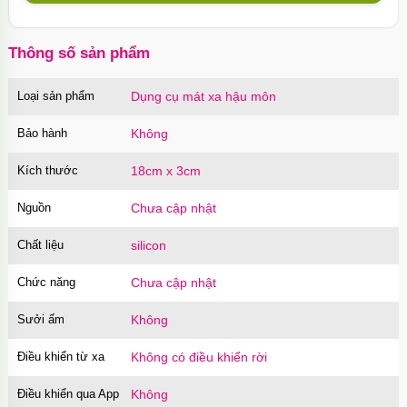
trong suốt
OPC16PR
70.000₫
Mã
trị giá
Thông số sản phẩm
Ốp lưng MagSafe iPhone 16 Pro Max Clear
Case trong suốt
Loại sản phẩm
Dụng cụ mát xa hậu môn
OPC16MX
70.000₫
Mã
trị giá
Bảo hành
Không
Ốp lưng iPhone 16 Pro Max TPU Space trong
suốt tối giản
Kích thước
18cm x 3cm
OP16MX
70.000₫
Mã
trị giá
Nguồn
Chưa cập nhật
Ốp lưng iPhone 16 Pro TPU Space trong suốt
chống sốc
Chất liệu
silicon
OP16Pr
70.000₫
Mã
trị giá
Chức năng
Chưa cập nhật
Ốp lưng iPhone 16 TPU Space trong suốt tối
Sưởi ấm
Không
giản
OP16
70.000₫
Mã
trị giá
Điều khiển từ xa
Không có điều khiển rời
Ốp lưng MagSafe iPhone 17 Air Clear Case
Điều khiển qua App
Không
trong suốt