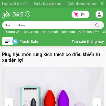
Ngăn xuất tinh sớm
Nước hoa quick rush
Quần dương vật đeo
Đồ
(0)
Dương vật
Máy rung
Âm đạo giả
kích hậu
Xuất tinh sớm
Ch
Flash Sale
Plug hậu môn rung kích thích có điều khiển từ
xa tiện lợi