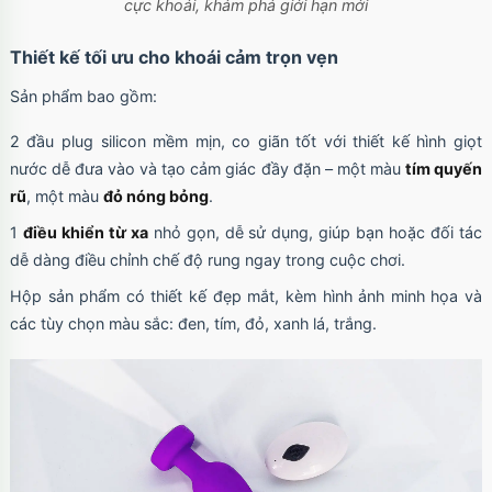
cực khoái, khám phá giới hạn mới
Ốp lưng iPhone 17 Pro Max Clear Case
Magnetic trong suốt
Thiết kế tối ưu cho khoái cảm trọn vẹn
Mã
OPC17MX
trị giá
70.000₫
Sản phẩm bao gồm:
2 đầu plug silicon mềm mịn, co giãn tốt với thiết kế hình giọt
Ốp lưng iPhone 17 Pro Max TPU Space trong
nước dễ đưa vào và tạo cảm giác đầy đặn – một màu
tím quyến
suốt
rũ
, một màu
đỏ nóng bỏng
.
Mã
OP17MX
trị giá
70.000₫
1
điều khiển từ xa
nhỏ gọn, dễ sử dụng, giúp bạn hoặc đối tác
dễ dàng điều chỉnh chế độ rung ngay trong cuộc chơi.
Hộp sản phẩm có thiết kế đẹp mắt, kèm hình ảnh minh họa và
Ốp lưng iPhone 17 Pro TPU Space trong suốt
tối giản
các tùy chọn màu sắc: đen, tím, đỏ, xanh lá, trắng.
Mã
OP17Pr
trị giá
70.000₫
Ốp lưng iPhone 17 TPU Space trong suốt tối
giản
Mã
OP17
trị giá
70.000₫