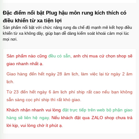
Ốp lưng iPhone 16 Pro Max TPU Space trong
suốt tối giản
Đặc điểm nổi bật Plug hậu môn rung kích thích có
Mã
OP16MX
trị giá
70.000₫
điều khiển từ xa tiện lợi
Sản phẩm nổi bật với chức năng rung đa chế độ mạnh mẽ kết hợp điều
khiển từ xa không dây, giúp bạn dễ dàng kiểm soát khoái cảm mọi lúc
mọi nơi.
Ốp lưng iPhone 16 Pro TPU Space trong suốt
chống sốc
Mã
OP16Pr
trị giá
70.000₫
Sản phẩm nào cũng
đều có sẵn
, anh chị mua cứ chọn shop sẽ
giao nhanh nhất ạ.
Giao hàng đến hết ngày 28 âm lịch, làm việc lại từ ngày 2 âm
lịch.
Ốp lưng iPhone 16 TPU Space trong suốt tối
giản
Từ 23 đến hết ngày 6 âm lịch phí ship rất cao nếu bạn không
Mã
OP16
trị giá
70.000₫
sẵn sàng cọc phí ship thì rất khó giao.
Khách nhận nhanh vui lòng
đặt trực tiếp trên web bộ phận giao
hàng sẽ liên hệ ngay
. Nếu khách đặt qua ZALO shop chưa trả
Ốp lưng MagSafe iPhone 17 Air Clear Case
lời kịp, vui lòng chờ ít phút ạ.
trong suốt
Mã
OPC17A
trị giá
70.000₫