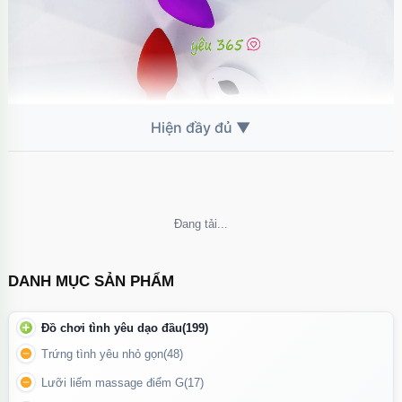
Kích hậu Plug có 2 màu tím và đỏ
Không thể tải nội dung
Chất liệu cao cấp – An toàn tuyệt đối
Plug được làm từ
silicone y tế
, thân thiện với cơ thể, không gây
DANH MỤC SẢN PHẨM
kích ứng da, dễ vệ sinh và có độ bền cao. Lớp vỏ mềm mại kết
hợp phần đế chống trượt giúp sản phẩm bám chắc và an toàn
Đồ chơi tình yêu dạo đầu
(199)
khi sử dụng.
Trứng tình yêu nhỏ gọn
(48)
Rung mạnh – Điều khiển thông minh
Lưỡi liếm massage điểm G
(17)