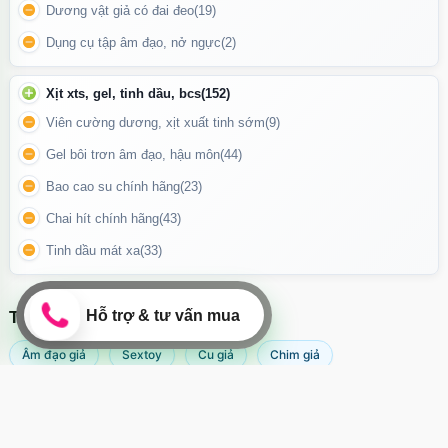
Dương vật giả có đai đeo
(19)
Điều khiển đi kèm rất dễ sử dụng và vô cùng tiện lợi
Dụng cụ tập âm đạo, nở ngực
(2)
Xịt xts, gel, tinh dầu, bcs
(152)
Viên cường dương, xịt xuất tinh sớm
(9)
Gel bôi trơn âm đạo, hậu môn
(44)
Bao cao su chính hãng
(23)
Chai hít chính hãng
(43)
Tinh dầu mát xa
(33)
TÌM KIẾM NHIỀU NHẤT
Âm đạo giả
Sextoy
Cu giả
Chim giả
Máy rung âm đạo
Popper
Sextoy nữ
Sex toy
Phần tính năng được tích hợp dưới đấy kích hậu
Sextoy nam
Svakom