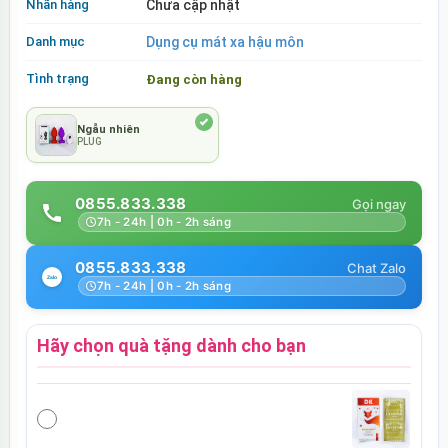
Nhãn hàng
Chưa cập nhật
Danh mục
Dụng cụ mát xa hậu môn
Tình trạng
Đang còn hàng
Ngẫu nhiên
PLUG
0855.833.338
7h - 24h | 0h - 2h sáng
0855.833.338
7h - 24h | 0h - 2h sáng
Hãy chọn quà tặng dành cho bạn