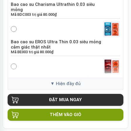
Bao cao su Charisma Ultrathin 0.03 siêu
mỏng
Mã
BDC003
trị giá
80.000₫
Bao cao su EROS Ultra Thin 0.03 siêu mỏng
cảm giác thật nhất
Mã
BE003
trị giá
80.000₫
Bao cao su EROS Super Dotted gai nổi tăng
khoái cảm
Mã
BES01
trị giá
80.000₫
THÊM VÀO GIỎ
Bao cao su Sure DongKuk Ultra Thin siêu
mỏng chân thật Hàn Quốc
Mã
BSUT
trị giá
60.000₫