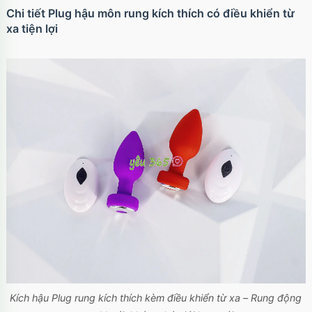
Chi tiết Plug hậu môn rung kích thích có điều khiển từ
xa tiện lợi
Ốp lưng iPhone 17 Air TPU Space trong suốt
tối giản
Mã
OP17AIR
trị giá
70.000₫
Ốp lưng iPhone 17 Pro Clear Case Magnetic
trong suốt
Mã
OPC17PR
trị giá
70.000₫
Ốp lưng MagSafe iPhone 17 Clear Case trong
suốt tối giản
Mã
OPC17
trị giá
70.000₫
Kích hậu Plug rung kích thích kèm điều khiển từ xa – Rung động