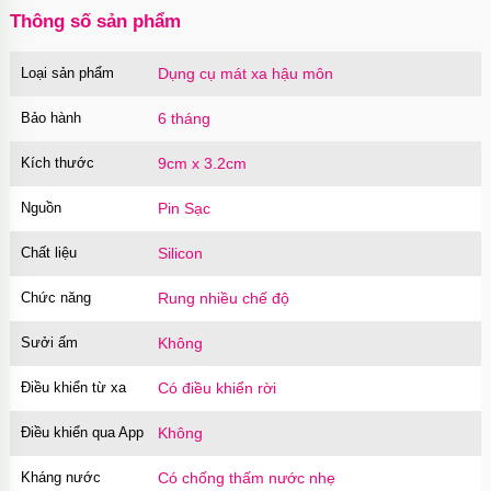
Thông số sản phẩm
Loại sản phẩm
Dụng cụ mát xa hậu môn
Bao cao su Sure Dongkuk Dotted 10 chiếc gai
nổi kích thích
Bảo hành
6 tháng
Mã
BSD10
trị giá
60.000₫
Kích thước
9cm x 3.2cm
Nguồn
Pin Sạc
Ốp lưng MagSafe iPhone 16 Pro Clear Case
trong suốt
Chất liệu
Silicon
Mã
OPC16PR
trị giá
70.000₫
Chức năng
Rung nhiều chế độ
Sưởi ấm
Không
Ốp lưng MagSafe iPhone 16 Pro Max Clear
Case trong suốt
Điều khiển từ xa
Có điều khiển rời
Mã
OPC16MX
trị giá
70.000₫
Điều khiển qua App
Không
Kháng nước
Có chống thấm nước nhẹ