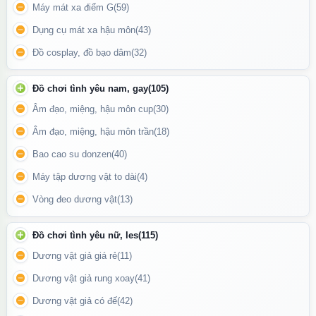
Máy mát xa điểm G
(59)
Sản phẩm được tích hợp
nhiều chế độ rung
với cường độ khác
nhau, từ nhẹ nhàng mơn trớn đến mạnh mẽ bùng nổ. Điều khiển
Dụng cụ mát xa hậu môn
(43)
từ xa giúp bạn thoải mái thay đổi nhịp độ chỉ bằng một nút bấm
Đồ cosplay, đồ bạo dâm
(32)
– hoàn hảo cho các trò chơi chủ động hoặc khiến đối tác bất
ngờ.
Đồ chơi tình yêu nam, gay
(105)
Âm đạo, miệng, hậu môn cup
(30)
Âm đạo, miệng, hậu môn trần
(18)
Bao cao su donzen
(40)
Máy tập dương vật to dài
(4)
Vòng đeo dương vật
(13)
Đồ chơi tình yêu nữ, les
(115)
Dương vật giả giá rẻ
(11)
Dương vật giả rung xoay
(41)
Dương vật giả có đế
(42)