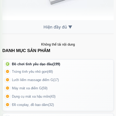
Ốp lưng Iphone 17
🧲 Hỗ trợ MagSafe mạnh mẽ
Tích hợp
nam châm lực hút chuẩn
, bám chắc khi sạc không dây
Không thể tải nội dung
DANH MỤC SẢN PHẨM
Không cần tháo ốp khi sạc MagSafe
Tương thích với nhiều phụ kiện MagSafe: pin dự phòng, giá đỡ,
Đồ chơi tình yêu dạo đầu
(199)
ví từ tính
Trứng tình yêu nhỏ gọn
(48)
Lưỡi liếm massage điểm G
(17)
Máy mát xa điểm G
(59)
Dụng cụ mát xa hậu môn
(43)
Đồ cosplay, đồ bạo dâm
(32)