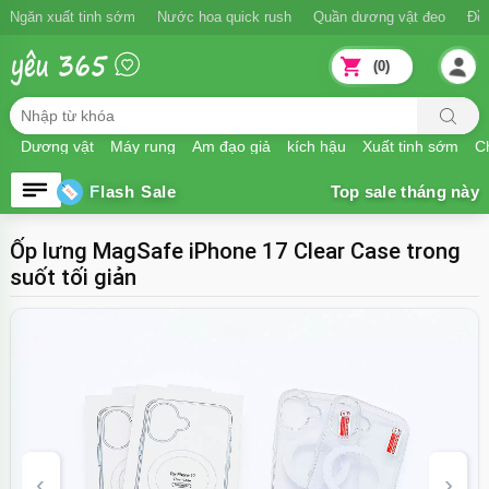
Ngăn xuất tinh sớm
Nước hoa quick rush
Quần dương vật đeo
Đồ
(0)
Dương vật
Máy rung
Âm đạo giả
kích hậu
Xuất tinh sớm
Ch
Flash Sale
Ốp lưng MagSafe iPhone 17 Clear Case trong
suốt tối giản