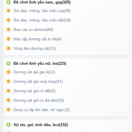
Đồ chơi tình yêu nam, gay
(105)
Âm đạo, miệng, hậu môn cup
(30)
Âm đạo, miệng, hậu môn trần
(18)
Bao cao su donzen
(40)
Máy tập dương vật to dài
(4)
Vòng đeo dương vật
(13)
Ốp lưng Iphone 17
Đồ chơi tình yêu nữ, les
(115)
🛡️ Bảo vệ toàn diện
Dương vật giả giá rẻ
(11)
Chất liệu
TPU dẻo kết hợp PC cứng
, hạn chế trầy xước và va
Dương vật giả rung xoay
(41)
đập nhẹ
Dương vật giả có đế
(42)
Viền camera và màn hình nhô cao, giúp chống trầy khi đặt úp
Dương vật giả có đai đeo
(19)
máy
Dụng cụ tập âm đạo, nở ngực
(2)
Các góc bo cong, tăng khả năng giảm sốc
Xịt xts, gel, tinh dầu, bcs
(152)