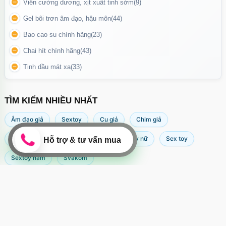
Viên cường dương, xịt xuất tinh sớm
(9)
Gel bôi trơn âm đạo, hậu môn
(44)
Bao cao su chính hãng
(23)
Chai hít chính hãng
(43)
Tinh dầu mát xa
(33)
TÌM KIẾM NHIỀU NHẤT
Âm đạo giả
Sextoy
Cu giả
Chim giả
Máy rung âm đạo
Popper
Sextoy nữ
Sex toy
Sextoy nam
Svakom
Clear Case Magnetic iPhone 17 là lựa chọn phù hợp cho người
dùng yêu thích sự trong suốt – gọn nhẹ – tiện lợi MagSafe, vừa
bảo vệ máy vừa giữ được vẻ đẹp nguyên bản.
📱 Trải nghiệm sử dụng