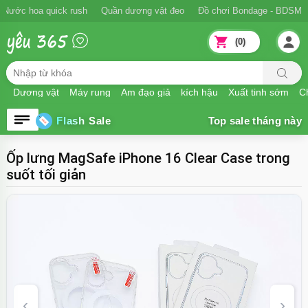
Nước hoa quick rush
Quần dương vật đeo
Đồ chơi Bondage - BDSM
(0)
Dương vật
Máy rung
Âm đạo giả
kích hậu
Xuất tinh sớm
Ch
Flash Sale
Ốp lưng MagSafe iPhone 16 Clear Case trong
suốt tối giản