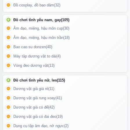
Đồ cosplay, đồ bạo dâm
(32)
Đồ chơi tình yêu nam, gay
(105)
Âm đạo, miệng, hậu môn cup
(30)
Ốp lưng Iphone 16
Âm đạo, miệng, hậu môn trần
(18)
Bao cao su donzen
(40)
🛡️ Bảo vệ toàn diện
Máy tập dương vật to dài
(4)
Chất liệu
TPU + PC cao cấp
, dẻo dai, chống trầy xước
Vòng đeo dương vật
(13)
Viền nhô cao bảo vệ
camera và màn hình
Các góc được gia cố giúp
giảm sốc khi va đập nhẹ
Đồ chơi tình yêu nữ, les
(115)
Dương vật giả giá rẻ
(11)
Dương vật giả rung xoay
(41)
Dương vật giả có đế
(42)
Dương vật giả có đai đeo
(19)
Dụng cụ tập âm đạo, nở ngực
(2)