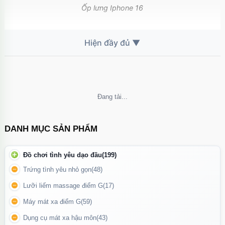
Ốp lưng Iphone 16
🧲 Hỗ trợ MagSafe mạnh mẽ
Tích hợp
nam châm lực hút chuẩn
, bám chắc sạc MagSafe và
phụ kiện
Sạc không dây ổn định, không cần tháo ốp
Không thể tải nội dung
Tương thích hoàn hảo với các phụ kiện MagSafe khác
DANH MỤC SẢN PHẨM
Đồ chơi tình yêu dạo đầu
(199)
Trứng tình yêu nhỏ gọn
(48)
Lưỡi liếm massage điểm G
(17)
Máy mát xa điểm G
(59)
Dụng cụ mát xa hậu môn
(43)