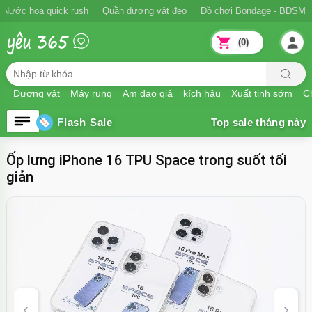
Ngăn xuất tinh sớm
Nước hoa quick rush
Quần dương vật đeo
Đồ
(0)
Dương vật
Máy rung
Âm đạo giả
kích hậu
Xuất tinh sớm
Ch
Flash Sale
Ốp lưng iPhone 16 TPU Space trong suốt tối
giản