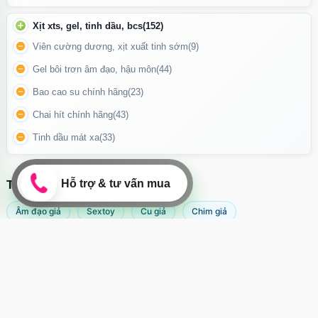
Xịt xts, gel, tinh dầu, bcs
(152)
Viên cường dương, xịt xuất tinh sớm
(9)
Gel bôi trơn âm đạo, hậu môn
(44)
Bao cao su chính hãng
(23)
Chai hít chính hãng
(43)
Tinh dầu mát xa
(33)
TÌM KIẾM NHIỀU NHẤT
Âm đạo giả
Sextoy
Cu giả
Chim giả
Máy rung âm đạo
Popper
Sextoy nữ
Sex toy
Sextoy nam
Svakom