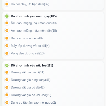
Đồ cosplay, đồ bạo dâm
(32)
Đồ chơi tình yêu nam, gay
(105)
Âm đạo, miệng, hậu môn cup
(30)
Âm đạo, miệng, hậu môn trần
(18)
Bao cao su donzen
(40)
Máy tập dương vật to dài
(4)
Ốp lưng iPhone 16 - Ốp lưng iPhone 16 Plus
Vòng đeo dương vật
(13)
Update gần nhất lúc 21:00:38 18/06/2026
Đồ chơi tình yêu nữ, les
(115)
Dương vật giả giá rẻ
(11)
Dương vật giả rung xoay
(41)
Dương vật giả có đế
(42)
Dương vật giả có đai đeo
(19)
Dụng cụ tập âm đạo, nở ngực
(2)