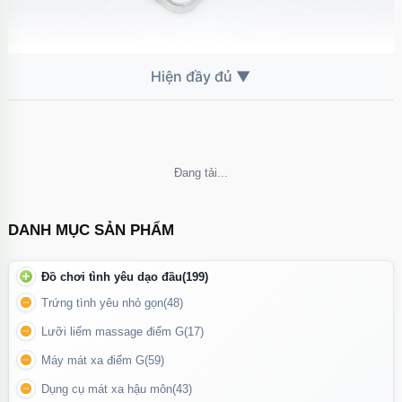
Ốp lưng
iPhone 16
🛡️ Chất liệu & bảo vệ
Chất liệu
TPU dẻo cao cấp
, đàn hồi tốt, chống trầy xước và va
Không thể tải nội dung
đập nhẹ
Viền bo mềm giúp
giảm sốc khi rơi
, bảo vệ toàn diện các cạnh
DANH MỤC SẢN PHẨM
máy
Không gây cấn nút bấm, thao tác mượt mà, dễ tháo lắp
Đồ chơi tình yêu dạo đầu
(199)
Trứng tình yêu nhỏ gọn
(48)
Lưỡi liếm massage điểm G
(17)
Máy mát xa điểm G
(59)
Dụng cụ mát xa hậu môn
(43)