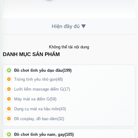
Ốp lưng
iPhone 16 Pro
🛡️ Chất liệu & bảo vệ
Không thể tải nội dung
Chất liệu
TPU dẻo cao cấp
, đàn hồi tốt, chống trầy xước và va
DANH MỤC SẢN PHẨM
đập nhẹ
Đồ chơi tình yêu dạo đầu
(199)
Viền bo mềm giúp
giảm sốc khi rơi
, bảo vệ toàn diện các cạnh
máy
Trứng tình yêu nhỏ gọn
(48)
Lưỡi liếm massage điểm G
(17)
Không gây cấn nút bấm, thao tác mượt mà, dễ tháo lắp
Máy mát xa điểm G
(59)
Dụng cụ mát xa hậu môn
(43)
Đồ cosplay, đồ bạo dâm
(32)
Đồ chơi tình yêu nam, gay
(105)