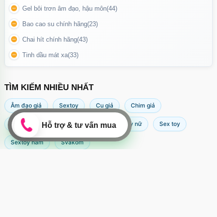
Gel bôi trơn âm đạo, hậu môn
(44)
Bao cao su chính hãng
(23)
Chai hít chính hãng
(43)
Tinh dầu mát xa
(33)
TÌM KIẾM NHIỀU NHẤT
Âm đạo giả
Sextoy
Cu giả
Chim giả
Máy rung âm đạo
Popper
Sextoy nữ
Sex toy
Sextoy nam
Svakom