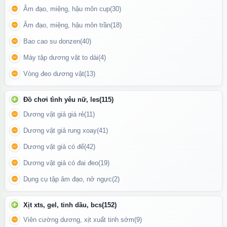
Âm đạo, miệng, hậu môn cup
(30)
Âm đạo, miệng, hậu môn trần
(18)
Bao cao su donzen
(40)
Máy tập dương vật to dài
(4)
Vòng đeo dương vật
(13)
Đồ chơi tình yêu nữ, les
(115)
Ốp lưng iPhone 16 Pro - Ốp lưng iPhone 16 Pro Max
Dương vật giả giá rẻ
(11)
Dương vật giả rung xoay
(41)
Update gần nhất lúc 20:56:50 18/06/2026
Dương vật giả có đế
(42)
Dương vật giả có đai đeo
(19)
Dụng cụ tập âm đạo, nở ngực
(2)
Xịt xts, gel, tinh dầu, bcs
(152)
Viên cường dương, xịt xuất tinh sớm
(9)