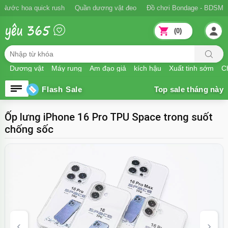
Ngăn xuất tinh sớm
Nước hoa quick rush
Quần dương vật đeo
Đồ
(0)
Dương vật
Máy rung
Âm đạo giả
kích hậu
Xuất tinh sớm
Ch
Flash Sale
Ốp lưng iPhone 16 Pro TPU Space trong suốt
chống sốc