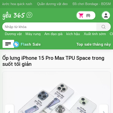
Nước hoa quick rush
Quần dương vật đeo
Đồ chơi Bondage - BDSM
(0)
Dương vật
Máy rung
Âm đạo giả
kích hậu
Xuất tinh sớm
Ch
Flash Sale
Ốp lưng iPhone 15 Pro Max TPU Space trong
suốt tối giản