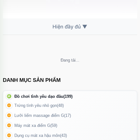
Ốp lưng
iPhone 15 Pro Max
🛡️ Chất liệu & bảo vệ
Chất liệu
TPU dẻo cao cấp
, đàn hồi tốt, chống trầy xước và va
đập nhẹ
Không thể tải nội dung
Viền bo mềm, giúp
giảm sốc khi rơi rớt
Không ố vàng nhanh, dễ vệ sinh, bền đẹp theo thời gian
DANH MỤC SẢN PHẨM
Đồ chơi tình yêu dạo đầu
(199)
Trứng tình yêu nhỏ gọn
(48)
Lưỡi liếm massage điểm G
(17)
Máy mát xa điểm G
(59)
Dụng cụ mát xa hậu môn
(43)