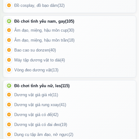
Đồ cosplay, đồ bạo dâm
(32)
Đồ chơi tình yêu nam, gay
(105)
Âm đạo, miệng, hậu môn cup
(30)
Âm đạo, miệng, hậu môn trần
(18)
Bao cao su donzen
(40)
Ốp lưng iPhone 15 Pro Max - Ốp lưng iPhone 15 Pro
Máy tập dương vật to dài
(4)
Update gần nhất lúc 20:42:46 18/06/2026
Vòng đeo dương vật
(13)
Đồ chơi tình yêu nữ, les
(115)
Dương vật giả giá rẻ
(11)
Dương vật giả rung xoay
(41)
Dương vật giả có đế
(42)
Dương vật giả có đai đeo
(19)
Dụng cụ tập âm đạo, nở ngực
(2)