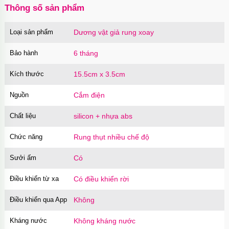
Thông số sản phẩm
Loại sản phẩm
Dương vật giả rung xoay
Gel bôi trơn toàn thân OIX Body Lubricant
150ml đa năng
Bảo hành
6 tháng
Mã
GFB01
trị giá
200.000₫
Kích thước
15.5cm x 3.5cm
Nguồn
Cắm điện
Cu giả silicon có đế gắn tường 3 màu gân nổi
chân thật
Chất liệu
silicon + nhựa abs
Mã
DDR3
trị giá
550.000₫
Chức năng
Rung thụt nhiều chế độ
Sưởi ấm
Có
Dương vật giả có đế trong suốt silicon mềm
mại nhỏ gọn
Điều khiển từ xa
Có điều khiển rời
Mã
DDTS
trị giá
590.000₫
Điều khiển qua App
Không
Kháng nước
Không kháng nước