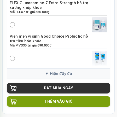
FLEX Glucosamine-7 Extra Strength hỗ trợ
xương khớp khỏe
Mã
FLEX7
trị giá
550.000₫
Viên men vi sinh Good Choice Probiotic hỗ
trợ tiêu hóa khỏe
Mã
MVS35
trị giá
690.000₫
Gel bôi trơn gốc nước DK Onetouch trơn
mượt dịu nhẹ
Mã
GDK75
trị giá
180.000₫
THÊM VÀO GIỎ
Bộ cosplay BDSM đồng phục y tá gợi cảm
quyến rũ
Mã
CPY01
trị giá
350.000₫