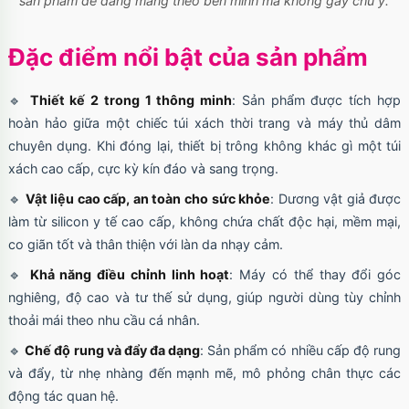
sản phẩm dễ dàng mang theo bên mình mà không gây chú ý.
Đặc điểm nổi bật của sản phẩm
🔹
Thiết kế 2 trong 1 thông minh
: Sản phẩm được tích hợp
hoàn hảo giữa một chiếc túi xách thời trang và máy thủ dâm
chuyên dụng. Khi đóng lại, thiết bị trông không khác gì một túi
xách cao cấp, cực kỳ kín đáo và sang trọng.
🔹
Vật liệu cao cấp, an toàn cho sức khỏe
: Dương vật giả được
làm từ silicon y tế cao cấp, không chứa chất độc hại, mềm mại,
co giãn tốt và thân thiện với làn da nhạy cảm.
🔹
Khả năng điều chỉnh linh hoạt
: Máy có thể thay đổi góc
nghiêng, độ cao và tư thế sử dụng, giúp người dùng tùy chỉnh
thoải mái theo nhu cầu cá nhân.
🔹
Chế độ rung và đẩy đa dạng
: Sản phẩm có nhiều cấp độ rung
và đẩy, từ nhẹ nhàng đến mạnh mẽ, mô phỏng chân thực các
động tác quan hệ.