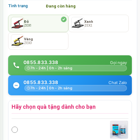
Tình trạng
Đang còn hàng
Đỏ
Xanh
ZEX1
ZEX2
Vàng
ZEX3
0855.833.338
7h - 24h | 0h - 2h sáng
0855.833.338
7h - 24h | 0h - 2h sáng
Hãy chọn quà tặng dành cho bạn