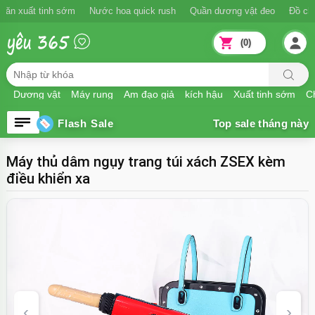
Ngăn xuất tinh sớm
Nước hoa quick rush
Quần dương vật đeo
Đồ
(0)
Dương vật
Máy rung
Âm đạo giả
kích hậu
Xuất tinh sớm
Ch
Flash Sale
Máy thủ dâm ngụy trang túi xách ZSEX kèm
điều khiển xa