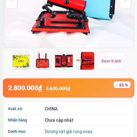
Xem 9 ảnh
↓ 22 %
2.800.000₫
3.600.000₫
Xuất xứ
CHINA
Nhãn hàng
Chưa cập nhật
Danh mục
Dương vật giả rung xoay