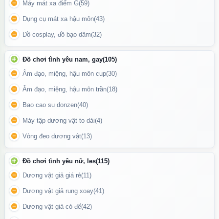
Máy mát xa điểm G
(59)
hoặc điều chỉnh tốc độ. Máy hoạt động êm ái, hạn chế tiếng ồn
Dụng cụ mát xa hậu môn
(43)
tối đa, rất thích hợp cho những ai cần sự kín đáo tuyệt đối.
Đồ cosplay, đồ bạo dâm
(32)
Đồ chơi tình yêu nam, gay
(105)
Âm đạo, miệng, hậu môn cup
(30)
Âm đạo, miệng, hậu môn trần
(18)
Bao cao su donzen
(40)
Máy tập dương vật to dài
(4)
Vòng đeo dương vật
(13)
Đồ chơi tình yêu nữ, les
(115)
Dương vật giả giá rẻ
(11)
Dương vật giả rung xoay
(41)
Bộ sản phẩm đi cùng máy thủ dâm
Dương vật giả có đế
(42)