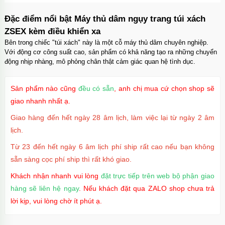
Dương vật giả có đế trong suốt size nhỏ nhập
môn dễ dùng
Đặc điểm nổi bật Máy thủ dâm ngụy trang túi xách
Mã
DDT2
trị giá
500.000₫
ZSEX kèm điều khiển xa
Bên trong chiếc "túi xách" này là một cỗ máy thủ dâm chuyên nghiệp.
Với động cơ công suất cao, sản phẩm có khả năng tạo ra những chuyển
động nhịp nhàng, mô phỏng chân thật cảm giác quan hệ tình dục.
Dương vật giả silicon 2 đầu trong suốt giá rẻ
cho les
Mã
D2TS
trị giá
500.000₫
Sản phẩm nào cũng
đều có sẵn
, anh chị mua cứ chọn shop sẽ
giao nhanh nhất ạ.
Giao hàng đến hết ngày 28 âm lịch, làm việc lại từ ngày 2 âm
lịch.
Từ 23 đến hết ngày 6 âm lịch phí ship rất cao nếu bạn không
sẵn sàng cọc phí ship thì rất khó giao.
Khách nhận nhanh vui lòng
đặt trực tiếp trên web bộ phận giao
hàng sẽ liên hệ ngay
. Nếu khách đặt qua ZALO shop chưa trả
lời kịp, vui lòng chờ ít phút ạ.