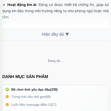
🔹
Hoạt động êm ái
: Động cơ được thiết kế chống ồn, giúp sử
dụng kín đáo trong môi trường riêng tư như phòng ngủ hoặc nhà
tắm.
Không thể tải nội dung
DANH MỤC SẢN PHẨM
Đồ chơi tình yêu dạo đầu
(199)
Trứng tình yêu nhỏ gọn
(48)
Lưỡi liếm massage điểm G
(17)
Bạn chỉ cần vài thao tác cơ bản để khởi động, thay đổi chế độ