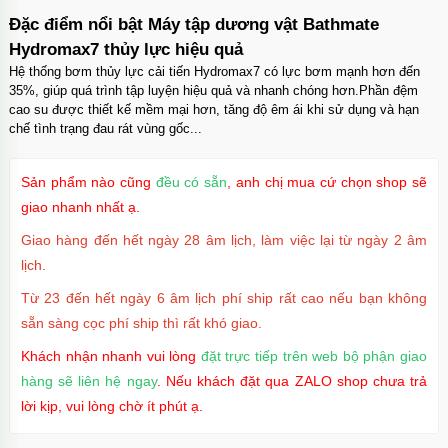
Đặc điểm nổi bật Máy tập dương vật Bathmate
Hydromax7 thủy lực hiệu quả
Hệ thống bơm thủy lực cải tiến Hydromax7 có lực bơm mạnh hơn đến
35%, giúp quá trình tập luyện hiệu quả và nhanh chóng hơn.Phần đệm
cao su được thiết kế mềm mại hơn, tăng độ êm ái khi sử dụng và hạn
chế tình trạng đau rát vùng gốc...
Sản phẩm nào cũng
đều có sẵn
, anh chị mua cứ chọn shop sẽ
giao nhanh nhất ạ.
Giao hàng đến hết ngày 28 âm lịch, làm việc lại từ ngày 2 âm
lịch.
Từ 23 đến hết ngày 6 âm lịch phí ship rất cao nếu bạn không
sẵn sàng cọc phí ship thì rất khó giao.
Khách nhận nhanh vui lòng
đặt trực tiếp trên web bộ phận giao
hàng sẽ liên hệ ngay
. Nếu khách đặt qua ZALO shop chưa trả
lời kịp, vui lòng chờ ít phút ạ.