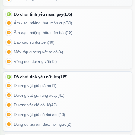
Đồ chơi tình yêu nam, gay
(105)
Âm đạo, miệng, hậu môn cup
(30)
Âm đạo, miệng, hậu môn trần
(18)
Bao cao su donzen
(40)
Máy tập dương vật to dài
(4)
Vòng đeo dương vật
(13)
Đồ chơi tình yêu nữ, les
(115)
Dương vật giả giá rẻ
(11)
Dương vật giả rung xoay
(41)
Dương vật giả có đế
(42)
Không tập luyện quá mức; chỉ nên dùng 1 lần/ngày hoặc theo
khuyến nghị từ nhà sản xuất.
Dương vật giả có đai đeo
(19)
Dụng cụ tập âm đạo, nở ngực
(2)
Tính năng đặc biệt của Bathmate