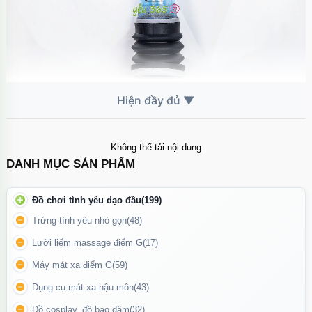
Sản phẩm đi kèm nhiều màu sắc như xanh dương, trong suốt và
đỏ, mang đến sự lựa chọn đa dạng cho người dùng.
Không thể tải nội dung
DANH MỤC SẢN PHẨM
Cơ chế hoạt động
Đồ chơi tình yêu dạo đầu
(199)
Khác với các máy tập thông thường, Bathmate Hydromax7 hoạt
Trứng tình yêu nhỏ gọn
(48)
động dựa trên
cơ chế nước
. Khi bơm nước vào buồng tập và
Lưỡi liếm massage điểm G
(17)
đặt dương vật bên trong, áp suất thủy lực được tạo ra giúp kéo
giãn các mô xốp bên trong dương vật một cách đồng đều, tự
Máy mát xa điểm G
(59)
nhiên. Đây là phương pháp an toàn, hạn chế tối đa tổn thương
Dụng cụ mát xa hậu môn
(43)
so với việc dùng bơm khí truyền thống.
Đồ cosplay, đồ bạo dâm
(32)