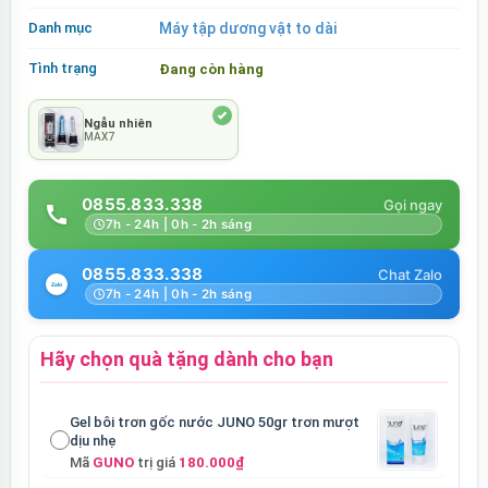
Danh mục
Máy tập dương vật to dài
Tình trạng
Đang còn hàng
Ngẫu nhiên
MAX7
0855.833.338
7h - 24h | 0h - 2h sáng
0855.833.338
7h - 24h | 0h - 2h sáng
Hãy chọn quà tặng dành cho bạn
Gel bôi trơn gốc nước JUNO 50gr trơn mượt
dịu nhẹ
Mã
GUNO
trị giá
180.000₫