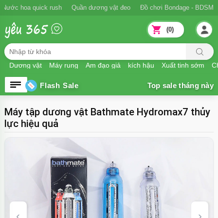
Ngăn xuất tinh sớm
Nước hoa quick rush
Quần dương vật đeo
Đồ
(0)
Dương vật
Máy rung
Âm đạo giả
kích hậu
Xuất tinh sớm
Ch
Flash Sale
Máy tập dương vật Bathmate Hydromax7 thủy
lực hiệu quả