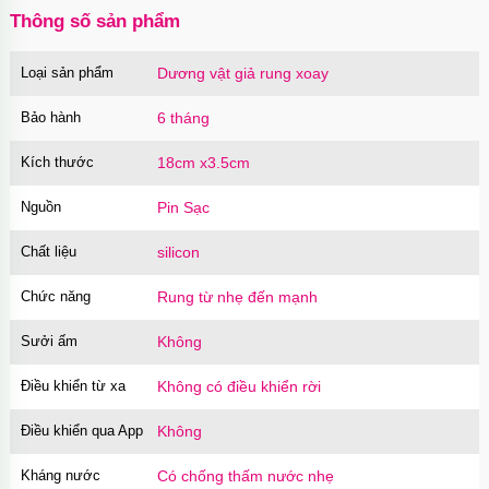
Thông số sản phẩm
Loại sản phẩm
Dương vật giả rung xoay
Củ sạc Hoco Mini Travel Charger 10.5W
nhanh an toàn
Bảo hành
6 tháng
Mã
HOCO
trị giá
90.000₫
Kích thước
18cm x3.5cm
Nguồn
Pin Sạc
Chất liệu
silicon
Chức năng
Rung từ nhẹ đến mạnh
Sưởi ấm
Không
Điều khiển từ xa
Không có điều khiển rời
Điều khiển qua App
Không
Kháng nước
Có chống thấm nước nhẹ