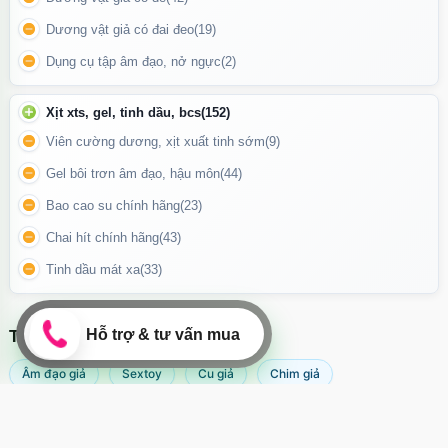
thoải mái trong quá trình sử dụng.
Dương vật giả có đai đeo
(19)
Chống thấm nước
: Phù hợp để sử dụng trong phòng tắm, giúp bạn
Dụng cụ tập âm đạo, nở ngực
(2)
tận hưởng thư giãn bất cứ lúc nào.
Dung lượng pin lâu dài
: Chỉ cần sạc trong vài giờ, máy có thể sử
Xịt xts, gel, tinh dầu, bcs
(152)
dụng trong thời gian dài.
Viên cường dương, xịt xuất tinh sớm
(9)
Gel bôi trơn âm đạo, hậu môn
(44)
Bao cao su chính hãng
(23)
Chai hít chính hãng
(43)
Tinh dầu mát xa
(33)
TÌM KIẾM NHIỀU NHẤT
Âm đạo giả
Sextoy
Cu giả
Chim giả
Máy rung âm đạo
Popper
Sextoy nữ
Sex toy