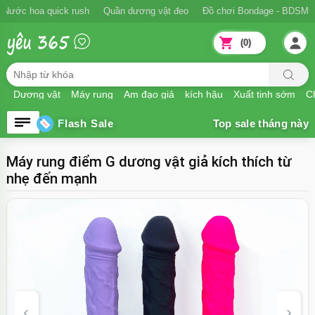
Ngăn xuất tinh sớm
Nước hoa quick rush
Quần dương vật đeo
Đồ
(0)
Dương vật
Máy rung
Âm đạo giả
kích hậu
Xuất tinh sớm
Ch
Flash Sale
Máy rung điểm G dương vật giả kích thích từ
nhẹ đến mạnh