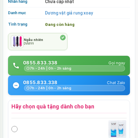
Nhãn hàng
Chưa cập nhật
Danh mục
Dương vật giả rung xoay
Tình trạng
Đang còn hàng
Ngẫu nhiên
DVM99
0855.833.338
7h - 24h | 0h - 2h sáng
0855.833.338
7h - 24h | 0h - 2h sáng
Hãy chọn quà tặng dành cho bạn