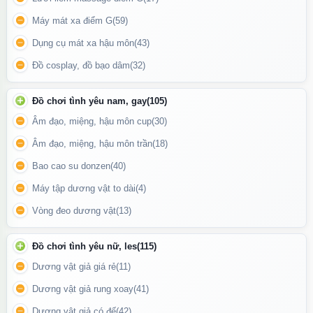
Máy mát xa điểm G
(59)
Dụng cụ mát xa hậu môn
(43)
Đồ cosplay, đồ bạo dâm
(32)
Đồ chơi tình yêu nam, gay
(105)
Âm đạo, miệng, hậu môn cup
(30)
Âm đạo, miệng, hậu môn trần
(18)
Bao cao su donzen
(40)
Máy tập dương vật to dài
(4)
Vòng đeo dương vật
(13)
Máy rung điểm G sử dụng pin sạc cổng USB
Đồ chơi tình yêu nữ, les
(115)
Dương vật giả giá rẻ
(11)
Thiết kế tiện lợi
Dương vật giả rung xoay
(41)
Tay cầm vòng tròn
với viền kim loại nổi bật giúp cầm chắc chắn và
Dương vật giả có đế
(42)