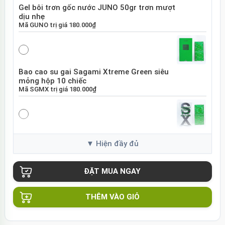
Gel bôi trơn gốc nước JUNO 50gr trơn mượt
dịu nhẹ
Mã
GUNO
trị giá
180.000₫
Bao cao su gai Sagami Xtreme Green siêu
mỏng hộp 10 chiếc
Mã
SGMX
trị giá
180.000₫
Bao cao su Sagami Xtreme White Nhật Bản
hộp 10 chiếc
Mã
SGME
trị giá
120.000₫
THÊM VÀO GIỎ
Bao cao su Sagami Xtreme siêu mỏng hộp
10 chiếc Nhật Bản
Mã
BSX60
trị giá
130.000₫