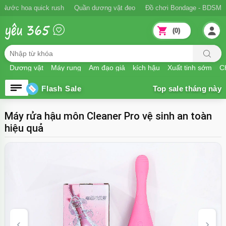
Ngăn xuất tinh sớm
Nước hoa quick rush
Quần dương vật đeo
Đồ
(0)
Dương vật
Máy rung
Âm đạo giả
kích hậu
Xuất tinh sớm
Ch
Flash Sale
Máy rửa hậu môn Cleaner Pro vệ sinh an toàn
hiệu quả