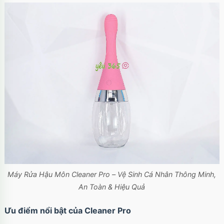
Ốp lưng iPhone 17 Air TPU Space trong suốt
tối giản
Mã
OP17AIR
trị giá
70.000₫
Ốp lưng iPhone 17 Pro Clear Case Magnetic
trong suốt
Mã
OPC17PR
trị giá
70.000₫
Ốp lưng MagSafe iPhone 17 Clear Case trong
suốt tối giản
Mã
OPC17
trị giá
70.000₫
Máy Rửa Hậu Môn Cleaner Pro – Vệ Sinh Cá Nhân Thông Minh,
An Toàn & Hiệu Quả
Ốp lưng iPhone 17 Pro Max Clear Case
Ưu điểm nổi bật của Cleaner Pro
Magnetic trong suốt
Mã
OPC17MX
trị giá
70.000₫