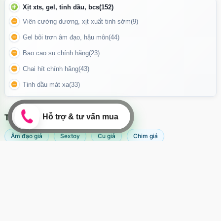
Xịt xts, gel, tinh dầu, bcs
(152)
Cách bảo quản sản phẩm
Viên cường dương, xịt xuất tinh sớm
(9)
Gel bôi trơn âm đạo, hậu môn
(44)
Sau khi sử dụng, tháo rời các bộ phận và rửa sạch bằng xà
phòng dịu nhẹ.
Bao cao su chính hãng
(23)
Để khô tự nhiên ở nơi thoáng mát.
Chai hít chính hãng
(43)
Tránh tiếp xúc trực tiếp với ánh nắng hoặc nhiệt độ cao.
Tinh dầu mát xa
(33)
Bảo quản trong hộp riêng nếu không dùng thường xuyên để
tránh bụi bẩn.
TÌM KIẾM NHIỀU NHẤT
Âm đạo giả
Sextoy
Cu giả
Chim giả
Máy rung âm đạo
Popper
Sextoy nữ
Sex toy
Sextoy nam
Svakom