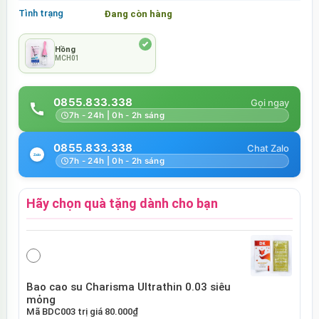
Tình trạng
Đang còn hàng
Hồng
MCH01
0855.833.338
7h - 24h | 0h - 2h sáng
0855.833.338
7h - 24h | 0h - 2h sáng
Hãy chọn quà tặng dành cho bạn
Bao cao su Charisma Ultrathin 0.03 siêu
mỏng
Mã
BDC003
trị giá
80.000₫