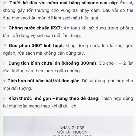
✅
Thiết kế đầu vòi mềm mại bằng silicone cao cấp
: Êm ái,
không gây tổn thương cho vùng da nhạy cảm. Đầu vòi có thể
đưa nhẹ vào hậu môn để làm sạch sâu hiệu quả.
Ốp lưng iPhone 17 Pro Max TPU Space trong
✅
Chống nước chuẩn IPX7
: An toàn khi sử dụng trong phòng
suốt
tắm, dễ dàng vệ sinh sau mỗi lần dùng.
Mã
OP17MX
trị giá
70.000₫
✅
Góc phun 360° linh hoạt
: Giúp dòng nước len lỏi mọi góc
ngách, rửa sạch mà không cần dùng tay.
✅
Dung tích bình chứa lớn (khoảng 300ml)
: Đủ cho 1 – 2 lần
Ốp lưng iPhone 17 Pro TPU Space trong suốt
tối giản
rửa, không cần thêm nước giữa chừng.
Mã
OP17Pr
trị giá
70.000₫
✅
Tích hợp nút bấm bật/tắt đơn giản
: Dễ sử dụng, phù hợp cho
mọi đối tượng.
✅
Kích thước nhỏ gọn – mang theo dễ dàng
: Thích hợp dùng
Ốp lưng iPhone 17 TPU Space trong suốt tối
tại nhà hoặc mang theo khi đi du lịch.
giản
Mã
OP17
trị giá
70.000₫