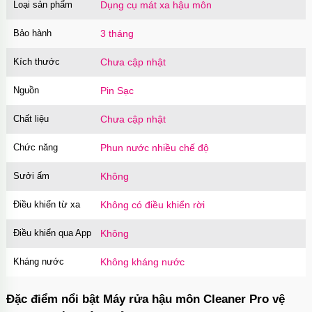
Loại sản phẩm
Dụng cụ mát xa hậu môn
Bao cao su Sure Dongkuk Dotted 10 chiếc gai
nổi kích thích
Bảo hành
3 tháng
Mã
BSD10
trị giá
60.000₫
Kích thước
Chưa cập nhật
Nguồn
Pin Sạc
Ốp lưng MagSafe iPhone 16 Pro Clear Case
trong suốt
Chất liệu
Chưa cập nhật
Mã
OPC16PR
trị giá
70.000₫
Chức năng
Phun nước nhiều chế độ
Sưởi ấm
Không
Ốp lưng MagSafe iPhone 16 Pro Max Clear
Case trong suốt
Điều khiển từ xa
Không có điều khiển rời
Mã
OPC16MX
trị giá
70.000₫
Điều khiển qua App
Không
Kháng nước
Không kháng nước
Ốp lưng iPhone 16 Pro Max TPU Space trong
suốt tối giản
Đặc điểm nổi bật Máy rửa hậu môn Cleaner Pro vệ
Mã
OP16MX
trị giá
70.000₫