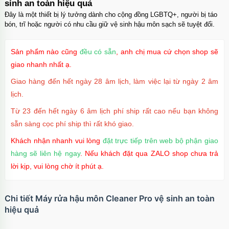
sinh an toàn hiệu quả
Đây là một thiết bị lý tưởng dành cho cộng đồng LGBTQ+, người bị táo
bón, trĩ hoặc người có nhu cầu giữ vệ sinh hậu môn sạch sẽ tuyệt đối.
Ốp lưng iPhone 16 Pro TPU Space trong suốt
chống sốc
Sản phẩm nào cũng
đều có sẵn
, anh chị mua cứ chọn shop sẽ
Mã
OP16Pr
trị giá
70.000₫
giao nhanh nhất ạ.
Giao hàng đến hết ngày 28 âm lịch, làm việc lại từ ngày 2 âm
lịch.
Ốp lưng iPhone 16 TPU Space trong suốt tối
Từ 23 đến hết ngày 6 âm lịch phí ship rất cao nếu bạn không
giản
sẵn sàng cọc phí ship thì rất khó giao.
Mã
OP16
trị giá
70.000₫
Khách nhận nhanh vui lòng
đặt trực tiếp trên web bộ phận giao
hàng sẽ liên hệ ngay
. Nếu khách đặt qua ZALO shop chưa trả
lời kịp, vui lòng chờ ít phút ạ.
Ốp lưng MagSafe iPhone 17 Air Clear Case
trong suốt
Mã
OPC17A
trị giá
70.000₫
Chi tiết Máy rửa hậu môn Cleaner Pro vệ sinh an toàn
hiệu quả