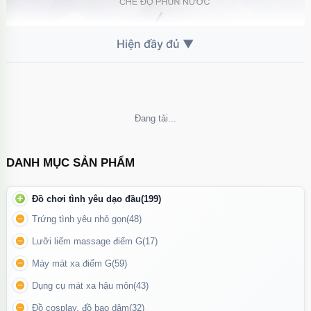
Không thể tải nội dung
DANH MỤC SẢN PHẨM
Hướng dẫn những tính năng của Máy rửa hậu môn Cleaner Pro
Đồ chơi tình yêu dạo đầu
(199)
Trứng tình yêu nhỏ gọn
(48)
Cách sử dụng máy rửa hậu môn
Lưỡi liếm massage điểm G
(17)
Mở nắp và đổ đầy nước sạch vào bình
(có thể dùng nước ấm để
Máy mát xa điểm G
(59)
tăng cảm giác dễ chịu).
Dụng cụ mát xa hậu môn
(43)
Lắp lại đầu vòi chắc chắn
, kiểm tra kỹ phần kín nước.
Đồ cosplay, đồ bạo dâm
(32)