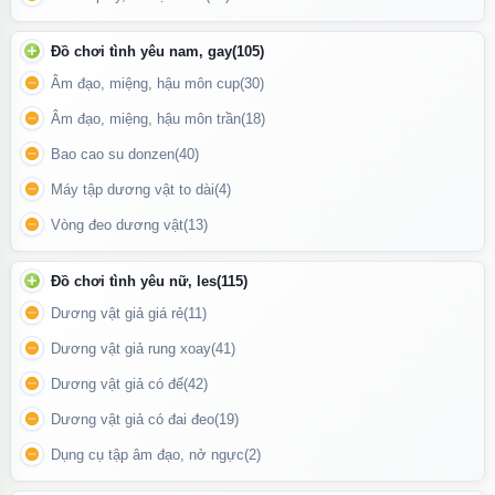
Đưa nhẹ đầu vòi vào hậu môn
(bôi trơn nếu cần).
Bấm nút khởi động
, máy sẽ bơm nước nhẹ nhàng để làm sạch.
Đồ chơi tình yêu nam, gay
(105)
Sau khi rửa xong,
vệ sinh lại thiết bị và để nơi khô ráo
.
Âm đạo, miệng, hậu môn cup
(30)
Âm đạo, miệng, hậu môn trần
(18)
Bao cao su donzen
(40)
Máy tập dương vật to dài
(4)
Vòng đeo dương vật
(13)
Đồ chơi tình yêu nữ, les
(115)
Dương vật giả giá rẻ
(11)
Dương vật giả rung xoay
(41)
Dương vật giả có đế
(42)
Dương vật giả có đai đeo
(19)
Dụng cụ tập âm đạo, nở ngực
(2)
Bộ sản phẩm Máy rửa hậu môn Cleaner Pro