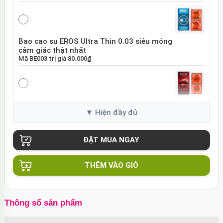
Bao cao su EROS Ultra Thin 0.03 siêu mỏng
cảm giác thật nhất
Mã
BE003
trị giá
80.000₫
Bao cao su EROS Super Dotted gai nổi tăng
khoái cảm
Mã
BES01
trị giá
80.000₫
THÊM VÀO GIỎ
Bao cao su Sure DongKuk Ultra Thin siêu
mỏng chân thật Hàn Quốc
Mã
BSUT
trị giá
60.000₫
Thông số sản phẩm