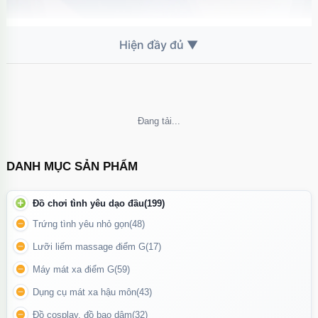
BLACK mang đến trải nghiệm làm sạch hậu môn nhẹ nhàng, hiệu
quả và sang trọng nhờ thiết kế thông minh và chất liệu cao cấp.
Công Năng Mạnh Mẽ – Vệ Sinh Hiệu Quả
Máy được tích hợp cơ chế bơm nước mạnh mẽ với nhiều chế độ
Đang tải...
xịt khác nhau, giúp làm sạch sâu, nhanh chóng và dễ dàng. Nhờ
thiết kế vòi cong ôm sát cấu trúc cơ thể, sản phẩm cho phép làm
sạch hậu môn triệt để mà không gây khó chịu hay tổn thương.
DANH MỤC SẢN PHẨM
Đồ chơi tình yêu dạo đầu
(199)
Trứng tình yêu nhỏ gọn
(48)
Lưỡi liếm massage điểm G
(17)
Máy mát xa điểm G
(59)
Dụng cụ mát xa hậu môn
(43)
Đồ cosplay, đồ bạo dâm
(32)