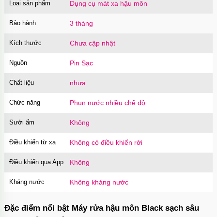
Loại sản phẩm
Dụng cụ mát xa hậu môn
Củ sạc Hoco Mini Travel Charger 10.5W
nhanh an toàn
Bảo hành
3 tháng
Mã
HOCO
trị giá
90.000₫
Kích thước
Chưa cập nhật
Nguồn
Pin Sạc
Chất liệu
nhựa
Chức năng
Phun nước nhiều chế độ
Sưởi ấm
Không
Điều khiển từ xa
Không có điều khiển rời
Điều khiển qua App
Không
Kháng nước
Không kháng nước
Đặc điểm nổi bật Máy rửa hậu môn Black sạch sâu