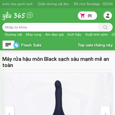
Ngăn xuất tinh sớm
Nước hoa quick rush
Quần dương vật đeo
Đồ 
(0)
Dương vật
Máy rung
Âm đạo giả
kích hậu
Xuất tinh sớm
Ch
Flash Sale
Máy rửa hậu môn Black sạch sâu mạnh mẽ an
toàn