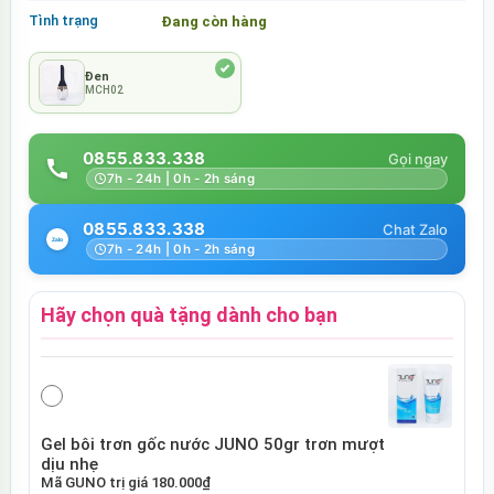
Tình trạng
Đang còn hàng
Đen
MCH02
0855.833.338
7h - 24h | 0h - 2h sáng
0855.833.338
7h - 24h | 0h - 2h sáng
Hãy chọn quà tặng dành cho bạn
Gel bôi trơn gốc nước JUNO 50gr trơn mượt
dịu nhẹ
Mã
GUNO
trị giá
180.000₫