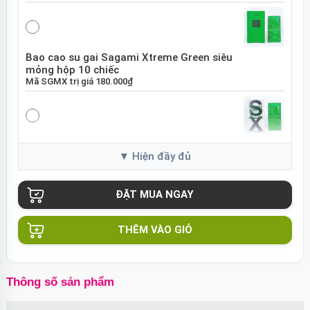
Bao cao su gai Sagami Xtreme Green siêu
mỏng hộp 10 chiếc
Mã
SGMX
trị giá
180.000₫
Bao cao su Sagami Xtreme White Nhật Bản
hộp 10 chiếc
Mã
SGME
trị giá
120.000₫
THÊM VÀO GIỎ
Bao cao su Sagami Xtreme siêu mỏng hộp
10 chiếc Nhật Bản
Mã
BSX60
trị giá
130.000₫
Thông số sản phẩm