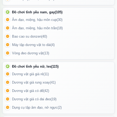
Đồ chơi tình yêu nam, gay
(105)
Âm đạo, miệng, hậu môn cup
(30)
Âm đạo, miệng, hậu môn trần
(18)
Bao cao su donzen
(40)
Với lực xịt mạnh mẽ và đầu vòi mềm mại, máy rửa hậu môn
Máy tập dương vật to dài
(4)
BLACK là giải pháp lý tưởng cho vệ sinh cá nhân an toàn mỗi
Vòng đeo dương vật
(13)
ngày.
An Toàn & Dễ Dàng Sử Dụng
Đồ chơi tình yêu nữ, les
(115)
Dương vật giả giá rẻ
(11)
BLACK STNL sử dụng chất liệu cao cấp đạt chuẩn y tế, không
chứa BPA hay các chất độc hại. Một nút bấm thông minh tích
Dương vật giả rung xoay
(41)
hợp trên thân máy giúp bạn dễ dàng điều khiển lực xịt theo nhu
Dương vật giả có đế
(42)
cầu. Máy có thể tháo rời để vệ sinh, đảm bảo sự tiện lợi và độ
Dương vật giả có đai đeo
(19)
bền lâu dài.
Dụng cụ tập âm đạo, nở ngực
(2)