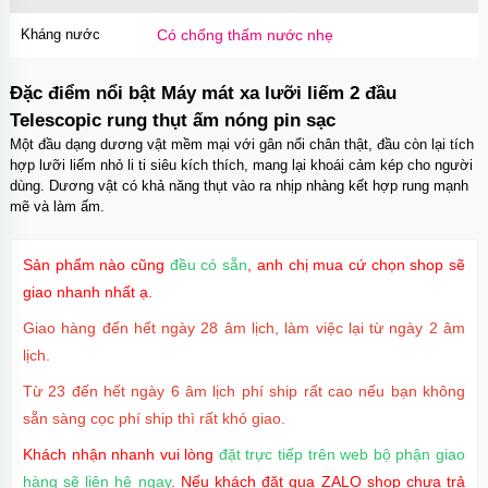
Kháng nước
Có chống thấm nước nhẹ
Đặc điểm nổi bật Máy mát xa lưỡi liếm 2 đầu
Telescopic rung thụt ấm nóng pin sạc
Một đầu dạng dương vật mềm mại với gân nổi chân thật, đầu còn lại tích
hợp lưỡi liếm nhỏ li ti siêu kích thích, mang lại khoái cảm kép cho người
dùng. Dương vật có khả năng thụt vào ra nhịp nhàng kết hợp rung mạnh
mẽ và làm ấm.
Sản phẩm nào cũng
đều có sẵn
, anh chị mua cứ chọn shop sẽ
giao nhanh nhất ạ.
Giao hàng đến hết ngày 28 âm lịch, làm việc lại từ ngày 2 âm
lịch.
Từ 23 đến hết ngày 6 âm lịch phí ship rất cao nếu bạn không
sẵn sàng cọc phí ship thì rất khó giao.
Khách nhận nhanh vui lòng
đặt trực tiếp trên web bộ phận giao
hàng sẽ liên hệ ngay
. Nếu khách đặt qua ZALO shop chưa trả