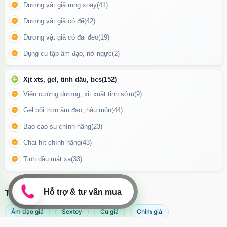
Động cơ mạnh mẽ, ít tiếng ồn
, phù hợp với mọi không gian sử
Dương vật giả rung xoay
(41)
dụng.
Dương vật giả có đế
(42)
Pin sạc USB tiện lợi
, tiết kiệm chi phí thay pin và dễ dàng sử
Dương vật giả có đai đeo
(19)
dụng mọi lúc mọi nơi.
Dụng cụ tập âm đạo, nở ngực
(2)
Xịt xts, gel, tinh dầu, bcs
(152)
Viên cường dương, xịt xuất tinh sớm
(9)
Gel bôi trơn âm đạo, hậu môn
(44)
Bao cao su chính hãng
(23)
Chai hít chính hãng
(43)
Tinh dầu mát xa
(33)
TÌM KIẾM NHIỀU NHẤT
Âm đạo giả
Sextoy
Cu giả
Chim giả