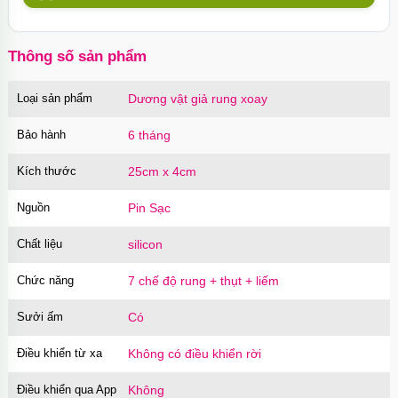
10 chiếc Nhật Bản
Mã
BSX60
trị giá
130.000₫
Thông số sản phẩm
Loại sản phẩm
Dương vật giả rung xoay
Củ sạc Hoco Mini Travel Charger 10.5W
nhanh an toàn
Bảo hành
6 tháng
Mã
HOCO
trị giá
90.000₫
Kích thước
25cm x 4cm
Nguồn
Pin Sạc
Chất liệu
silicon
Chức năng
7 chế độ rung + thụt + liếm
Sưởi ấm
Có
Điều khiển từ xa
Không có điều khiển rời
Điều khiển qua App
Không