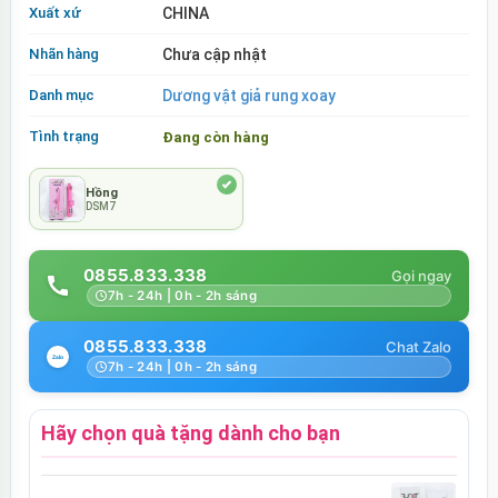
Xuất xứ
CHINA
Nhãn hàng
Chưa cập nhật
Danh mục
Dương vật giả rung xoay
Tình trạng
Đang còn hàng
Hồng
DSM7
0855.833.338
7h - 24h | 0h - 2h sáng
0855.833.338
7h - 24h | 0h - 2h sáng
Hãy chọn quà tặng dành cho bạn