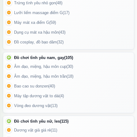
Trứng tình yêu nhỏ gọn
(48)
Lưỡi liếm massage điểm G
(17)
Máy mát xa điểm G
(59)
Dụng cụ mát xa hậu môn
(43)
Đồ cosplay, đồ bạo dâm
(32)
Đồ chơi tình yêu nam, gay
(105)
Âm đạo, miệng, hậu môn cup
(30)
Âm đạo, miệng, hậu môn trần
(18)
Bao cao su donzen
(40)
Nhánh phụ có lưỡi nhỏ mềm kích thích mu âm đạo
Máy tập dương vật to dài
(4)
Vòng đeo dương vật
(13)
Tính Năng Đặc Biệt
Lưỡi liếm xoay tròn ở cả 2 đầu
, tác động mạnh mẽ lên điểm G
Đồ chơi tình yêu nữ, les
(115)
và âm vật, giúp người dùng dễ dàng đạt cực khoái.
Dương vật giả giá rẻ
(11)