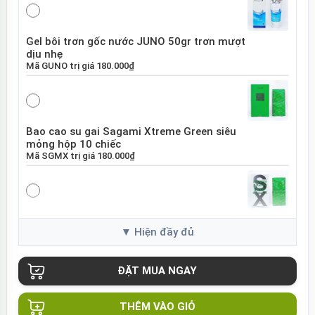
Gel bôi trơn gốc nước JUNO 50gr trơn mượt
dịu nhẹ
Mã
GUNO
trị giá
180.000₫
Bao cao su gai Sagami Xtreme Green siêu
mỏng hộp 10 chiếc
Mã
SGMX
trị giá
180.000₫
Bao cao su Sagami Xtreme White Nhật Bản
hộp 10 chiếc
Mã
SGME
trị giá
120.000₫
THÊM VÀO GIỎ
Bao cao su Sagami Xtreme siêu mỏng hộp