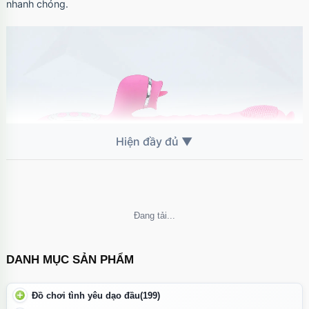
nhanh chóng.
Không thể tải nội dung
DANH MỤC SẢN PHẨM
Lưỡi 2 đầu Telescopic liếm, rung, thụt pin sạc, ấm nóng
Đồ chơi tình yêu dạo đầu
(199)