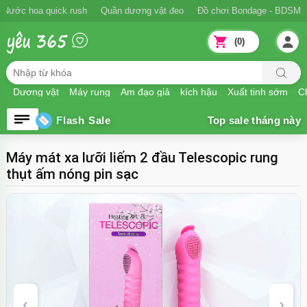
găn xuất tinh sớm
Nước hoa quick rush
Quần dương vật đeo
Đồ ch
(0)
Dương vật
Máy rung
Âm đạo giả
kích hậu
Xuất tinh sớm
Ch
Flash Sale
Máy mát xa lưỡi liếm 2 đầu Telescopic rung
thụt ấm nóng pin sạc