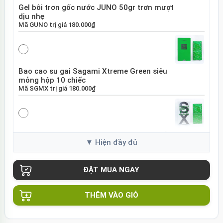
Gel bôi trơn gốc nước JUNO 50gr trơn mượt
dịu nhẹ
Mã
GUNO
trị giá
180.000₫
Bao cao su gai Sagami Xtreme Green siêu
mỏng hộp 10 chiếc
Mã
SGMX
trị giá
180.000₫
Bao cao su Sagami Xtreme White Nhật Bản
hộp 10 chiếc
Mã
SGME
trị giá
120.000₫
THÊM VÀO GIỎ
Bao cao su Sagami Xtreme siêu mỏng hộp
10 chiếc Nhật Bản
Mã
BSX60
trị giá
130.000₫