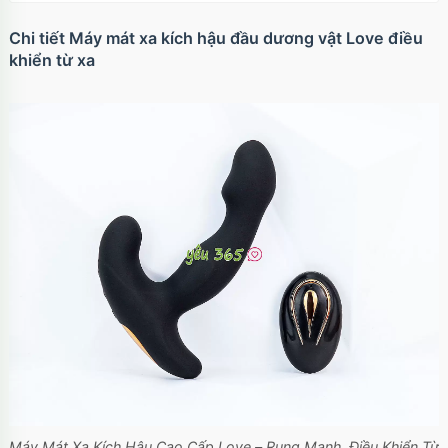
Chi tiết Máy mát xa kích hậu đầu dương vật Love điều
khiển từ xa
Máy Mát Xa Kích Hậu Cao Cấp Love – Rung Mạnh, Điều Khiển Từ