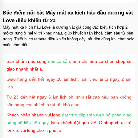
Đặc điểm nổi bật Máy mát xa kích hậu đầu dương vật
Love điều khiển từ xa
Máy mát xa kích hậu Love là dương vật giả cong đặc biệt, tích hợp 2
mô-tơ rung ở hai vị trí khác nhau, giúp khuếch tán khoái cảm sâu từ bên
trong. Thiết bị có remote điều khiển không dây, rất tiện dùng khi chơi solo
hoặc chơi đôi.
Sản phẩm nào cũng
đều có sẵn
, anh chị mua cứ chọn shop sẽ
giao nhanh nhất ạ.
Giao hàng đến hết ngày 28 âm lịch, làm việc lại từ ngày 2 âm
lịch.
Từ 23 đến hết ngày 6 âm lịch phí ship rất cao nếu bạn không
sẵn sàng cọc phí ship thì rất khó giao.
Khách nhận nhanh vui lòng
đặt trực tiếp trên web bộ phận giao
hàng sẽ liên hệ ngay
. Nếu khách đặt qua ZALO shop chưa trả
lời kịp, vui lòng chờ ít phút ạ.