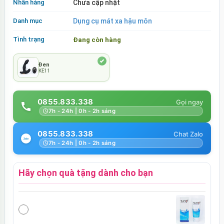
Nhãn hàng
Chưa cập nhật
Danh mục
Dụng cụ mát xa hậu môn
Tình trạng
Đang còn hàng
Đen
KE11
0855.833.338
7h - 24h | 0h - 2h sáng
0855.833.338
7h - 24h | 0h - 2h sáng
Hãy chọn quà tặng dành cho bạn