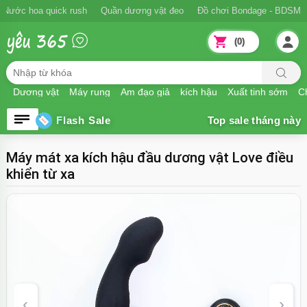
Ngăn xuất tinh sớm
Nước hoa quick rush
Quần dương vật đeo
Đồ 
(0)
Dương vật
Máy rung
Âm đạo giả
kích hậu
Xuất tinh sớm
Ch
Flash Sale
Máy mát xa kích hậu đầu dương vật Love điều
khiển từ xa