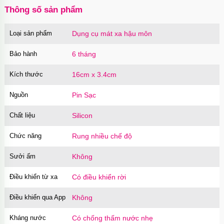
Thông số sản phẩm
Loại sản phẩm
Dụng cụ mát xa hậu môn
Củ sạc Hoco Mini Travel Charger 10.5W
nhanh an toàn
Bảo hành
6 tháng
Mã
HOCO
trị giá
90.000₫
Kích thước
16cm x 3.4cm
Nguồn
Pin Sạc
Chất liệu
Silicon
Chức năng
Rung nhiều chế độ
Sưởi ấm
Không
Điều khiển từ xa
Có điều khiển rời
Điều khiển qua App
Không
Kháng nước
Có chống thấm nước nhẹ