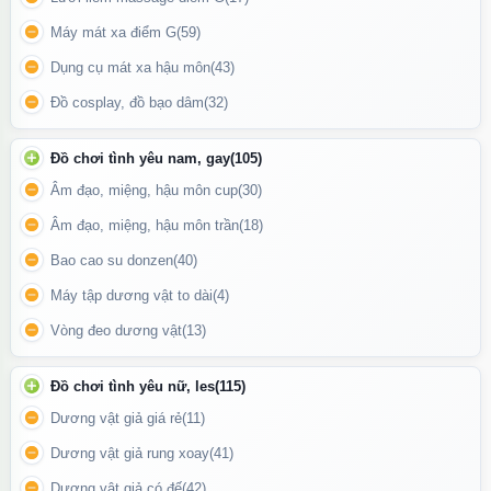
Công nghệ rung kép mạnh mẽ – Đa chế độ
Máy mát xa điểm G
(59)
khoái cảm
Dụng cụ mát xa hậu môn
(43)
2 vị trí rung: đầu trên & đầu dưới.
Đồ cosplay, đồ bạo dâm
(32)
Nhiều chế độ rung từ nhẹ – nhịp – mạnh
Đồ chơi tình yêu nam, gay
(105)
Điều khiển được ngay trên thân hoặc bằng remote.
Âm đạo, miệng, hậu môn cup
(30)
Chuyển chế độ siêu nhanh, tăng cảm giác bất ngờ mỗi lần dùng.
Âm đạo, miệng, hậu môn trần
(18)
Độ rung mạnh nhưng êm, không gây đau, phù hợp kích thích sâu
Bao cao su donzen
(40)
lâu dài.
Máy tập dương vật to dài
(4)
Vòng đeo dương vật
(13)
Đồ chơi tình yêu nữ, les
(115)
Dương vật giả giá rẻ
(11)
Dương vật giả rung xoay
(41)
Dương vật giả có đế
(42)