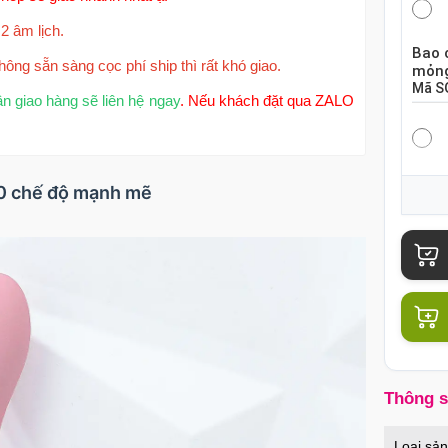
2 âm lịch.
Bao 
hông sẵn sàng cọc phí ship thì rất khó giao.
mỏng
Mã
S
ận giao hàng sẽ liên hệ ngay
. Nếu khách đặt qua ZALO
Bao 
10 chế độ mạnh mẽ
hộp 
Mã
S
Bao 
chiế
Mã
B
Thông 
Củ s
Loại sả