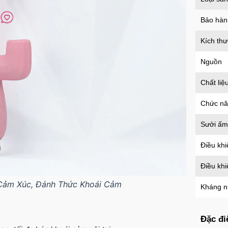
an t
Mã
H
Bảo hàn
Kích th
Nguồn
Chất liệ
Chức n
Sưởi ấm
Điều khi
Điều kh
Cảm Xúc, Đánh Thức Khoái Cảm
Kháng 
Đặc đi