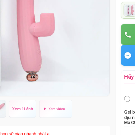
Hãy 
Xem 11 ảnh
Gel 
dịu 
Mã
G
hop sẽ giao nhanh nhất ạ.