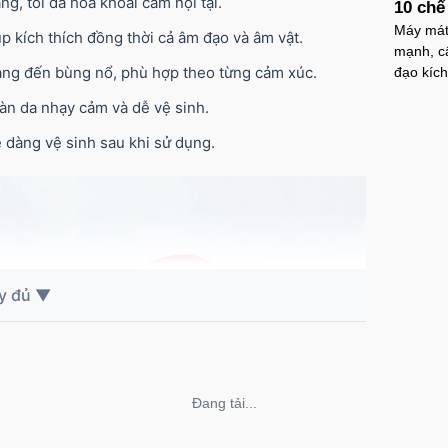
g, tối đa hóa khoái cảm nội tại.
10 ch
Máy má
 kích thích đồng thời cả âm đạo và âm vật.
mạnh, câ
àng đến bùng nổ, phù hợp theo từng cảm xúc.
đạo kíc
làn da nhạy cảm và dễ vệ sinh.
 dàng vệ sinh sau khi sử dụng.
Không thể tải nội dung