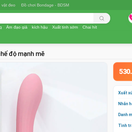
 vật đeo
Đồ chơi Bondage - BDSM
g
Âm đạo giả
kích hậu
Xuất tinh sớm
Chai hít
 chế độ mạnh mẽ
530
Xuất x
Nhãn h
Danh 
Tình t