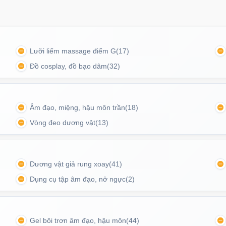
Lưỡi liếm massage điểm G
(17)
Đồ cosplay, đồ bạo dâm
(32)
Âm đạo, miệng, hậu môn trần
(18)
Vòng đeo dương vật
(13)
 là lựa chọn hoàn hảo để giải tỏa và khám phá khoái
Dương vật giả rung xoay
(41)
mới.
Dụng cụ tập âm đạo, nở ngực
(2)
Gel bôi trơn âm đạo, hậu môn
(44)