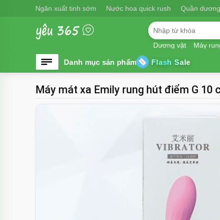
Ngăn xuất tinh sớm
Nước hoa quick rush
Quần dương
Dương vật
Máy run
Flash Sale
Máy mát xa Emily rung hút điểm G 10