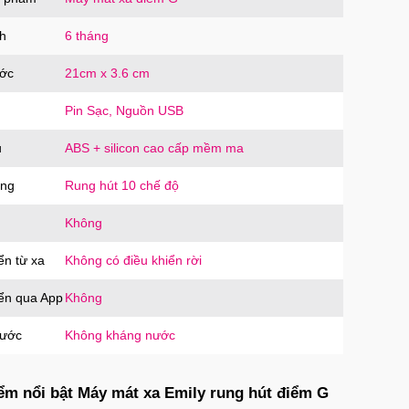
oàn
OCO
trị giá
90.000₫
h
6 tháng
ước
21cm x 3.6 cm
Pin Sạc, Nguồn USB
u
ABS + silicon cao cấp mềm ma
ăng
Rung hút 10 chế độ
Không
ển từ xa
Không có điều khiển rời
iển qua App
Không
nước
Không kháng nước
ểm nổi bật Máy mát xa Emily rung hút điểm G