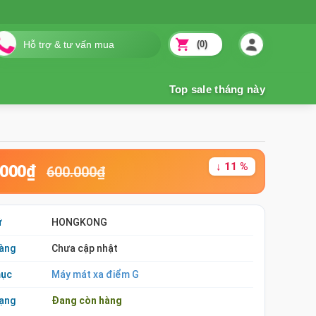
(0)
↓ 11 %
.000₫
600.000₫
ứ
HONGKONG
àng
Chưa cập nhật
mục
Máy mát xa điểm G
rạng
Đang còn hàng