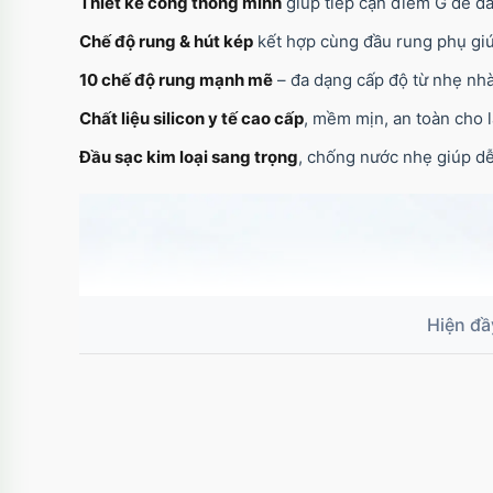
Thiết kế cong thông minh
giúp tiếp cận điểm G dễ dàn
Chế độ rung & hút kép
kết hợp cùng đầu rung phụ giúp
10 chế độ rung mạnh mẽ
– đa dạng cấp độ từ nhẹ nh
Chất liệu silicon y tế cao cấp
, mềm mịn, an toàn cho 
Đầu sạc kim loại sang trọng
, chống nước nhẹ giúp dễ