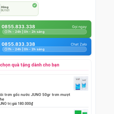
Hồng
DL1521
0855.833.338
7h - 24h | 0h - 2h sáng
0855.833.338
7h - 24h | 0h - 2h sáng
chọn quà tặng dành cho bạn
bôi trơn gốc nước JUNO 50gr trơn mượt
nhẹ
UNO
trị giá
180.000₫