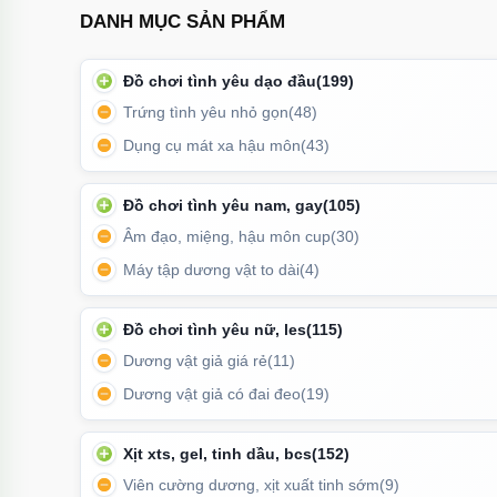
DANH MỤC SẢN PHẨM
Đồ chơi tình yêu dạo đầu
(199)
Trứng tình yêu nhỏ gọn
(48)
Dụng cụ mát xa hậu môn
(43)
Đồ chơi tình yêu nam, gay
(105)
Âm đạo, miệng, hậu môn cup
(30)
Máy tập dương vật to dài
(4)
Đồ chơi tình yêu nữ, les
(115)
Sản phẩm nhỏ gọn, sang trọng, dễ sử dụng và vệ sinh,
Dương vật giả giá rẻ
(11)
cảm 
Dương vật giả có đai đeo
(19)
Xịt xts, gel, tinh dầu, bcs
(152)
Viên cường dương, xịt xuất tinh sớm
(9)