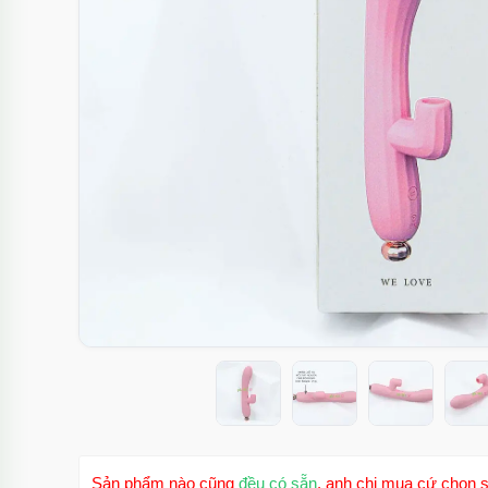
Sản phẩm nào cũng
đều có sẵn
, anh chị mua cứ chọn s