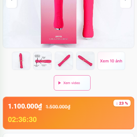
Xem 10 ảnh
↓ 23 %
1.100.000₫
1.500.000₫
02:36:29