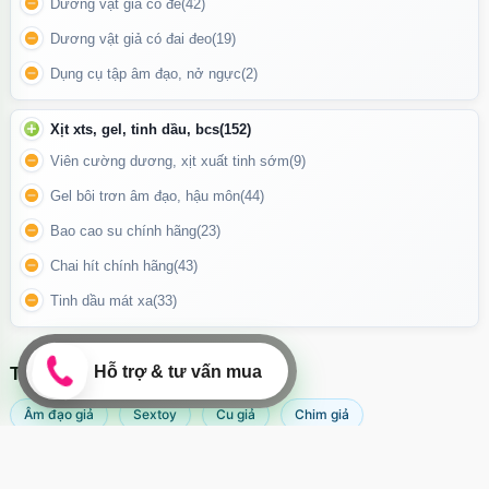
Dương vật giả có đế
(42)
Hướng dẫn sử dụng Máy mát xa tình yêu Svakom Anya
Dương vật giả có đai đeo
(19)
Động Cơ Mạnh Mẽ – Nhiều Chế Độ Rung
Dụng cụ tập âm đạo, nở ngực
(2)
Với
5 chế độ rung mạnh mẽ và 5 mức độ tăng dần
, Anya cho
Xịt xts, gel, tinh dầu, bcs
(152)
phép bạn tùy chỉnh theo từng nhu cầu và cảm xúc.
Viên cường dương, xịt xuất tinh sớm
(9)
Động cơ êm ái nhưng đầy uy lực, đảm bảo mang đến những
Gel bôi trơn âm đạo, hậu môn
(44)
phút giây thăng hoa nhẹ nhàng nhưng sâu sắc.
Bao cao su chính hãng
(23)
Chai hít chính hãng
(43)
Tinh dầu mát xa
(33)
TÌM KIẾM NHIỀU NHẤT
Âm đạo giả
Sextoy
Cu giả
Chim giả
Máy rung âm đạo
Popper
Sextoy nữ
Sex toy