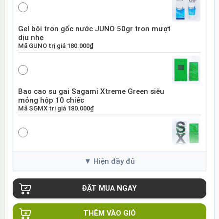
Gel bôi trơn gốc nước JUNO 50gr trơn mượt
dịu nhẹ
Mã
GUNO
trị giá
180.000₫
Bao cao su gai Sagami Xtreme Green siêu
mỏng hộp 10 chiếc
Mã
SGMX
trị giá
180.000₫
Bao cao su Sagami Xtreme White Nhật Bản
hộp 10 chiếc
Mã
SGME
trị giá
120.000₫
THÊM VÀO GIỎ
Bao cao su Sagami Xtreme siêu mỏng hộp