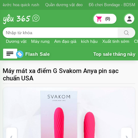
Ngăn xuất tinh sớm
Nước hoa quick rush
Quần dương vật đeo
Đồ
(0)
Dương vật
Máy rung
Âm đạo giả
kích hậu
Xuất tinh sớm
Ch
Flash Sale
Máy mát xa điểm G Svakom Anya pin sạc
chuẩn USA