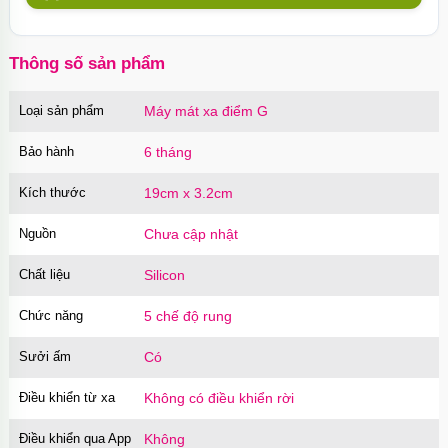
10 chiếc Nhật Bản
Mã
BSX60
trị giá
130.000₫
Thông số sản phẩm
Loại sản phẩm
Máy mát xa điểm G
Củ sạc Hoco Mini Travel Charger 10.5W
nhanh an toàn
Bảo hành
6 tháng
Mã
HOCO
trị giá
90.000₫
Kích thước
19cm x 3.2cm
Nguồn
Chưa cập nhật
Chất liệu
Silicon
Chức năng
5 chế độ rung
Sưởi ấm
Có
Điều khiển từ xa
Không có điều khiển rời
Điều khiển qua App
Không