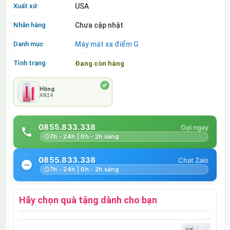
Xuất xứ
USA
Nhãn hàng
Chưa cập nhật
Danh mục
Máy mát xa điểm G
Tình trạng
Đang còn hàng
Hồng
AN24
0855.833.338
7h - 24h | 0h - 2h sáng
0855.833.338
7h - 24h | 0h - 2h sáng
Hãy chọn quà tặng dành cho bạn