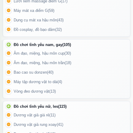
Lưỡi liếm massage điểm G
(17)
tới 38°C
, giúp mô phỏng nhiệt độ cơ thể người thật, tạo cảm
giác gần gũi và tự nhiên hơn trong quá trình sử dụng.
Máy mát xa điểm G
(59)
Chức năng này đặc biệt lý tưởng trong những ngày lạnh hoặc
Dụng cụ mát xa hậu môn
(43)
khi bạn muốn tận hưởng cảm giác ấm áp và thư giãn hơn.
Đồ cosplay, đồ bạo dâm
(32)
Đồ chơi tình yêu nam, gay
(105)
Âm đạo, miệng, hậu môn cup
(30)
Âm đạo, miệng, hậu môn trần
(18)
Bao cao su donzen
(40)
Máy tập dương vật to dài
(4)
Vòng đeo dương vật
(13)
Đồ chơi tình yêu nữ, les
(115)
Dương vật giả giá rẻ
(11)
Dương vật giả rung xoay
(41)