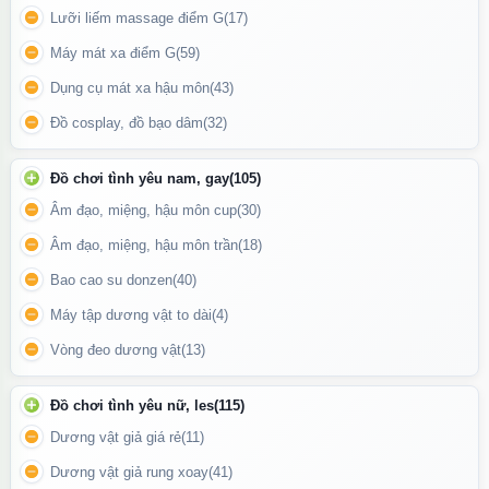
Lưỡi liếm massage điểm G
(17)
Máy mát xa điểm G
(59)
Dụng cụ mát xa hậu môn
(43)
Đồ cosplay, đồ bạo dâm
(32)
Đồ chơi tình yêu nam, gay
(105)
Âm đạo, miệng, hậu môn cup
(30)
Âm đạo, miệng, hậu môn trần
(18)
Bao cao su donzen
(40)
Máy tập dương vật to dài
(4)
Người dùng có thể thay đổi linh hoạt tùy theo nhu cầu và cảm
Vòng đeo dương vật
(13)
xúc.
Đồ chơi tình yêu nữ, les
(115)
Chế độ rung mạnh mẽ – kích thích hiệu quả
Dương vật giả giá rẻ
(11)
Máy được trang bị nhiều chế độ rung khác nhau, từ nhẹ nhàng
Dương vật giả rung xoay
(41)
đến mạnh mẽ, giúp tăng khoái cảm và hỗ trợ massage thư giãn