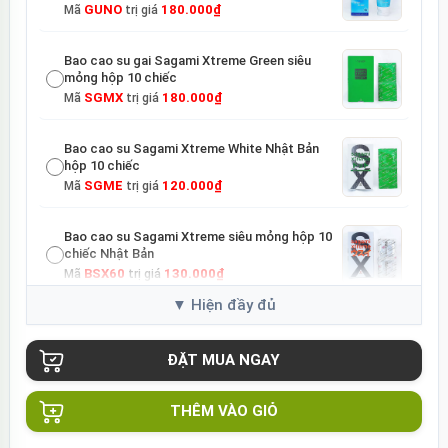
GUNO
180.000₫
Mã
trị giá
Bao cao su gai Sagami Xtreme Green siêu
mỏng hộp 10 chiếc
SGMX
180.000₫
Mã
trị giá
Bao cao su Sagami Xtreme White Nhật Bản
hộp 10 chiếc
SGME
120.000₫
Mã
trị giá
Bao cao su Sagami Xtreme siêu mỏng hộp 10
chiếc Nhật Bản
BSX60
130.000₫
Mã
trị giá
Củ sạc Hoco Mini Travel Charger 10.5W nhanh
an toàn
HOCO
90.000₫
Mã
trị giá
THÊM VÀO GIỎ