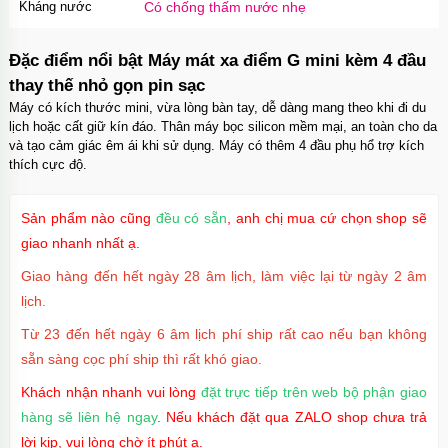
Kháng nước
Có chống thấm nước nhẹ
Đặc điểm nổi bật Máy mát xa điểm G mini kèm 4 đầu
thay thế nhỏ gọn pin sạc
Máy có kích thước mini, vừa lòng bàn tay, dễ dàng mang theo khi đi du
lịch hoặc cất giữ kín đáo. Thân máy bọc silicon mềm mại, an toàn cho da
và tạo cảm giác êm ái khi sử dụng. Máy có thêm 4 đầu phụ hổ trợ kích
thích cực độ.
Sản phẩm nào cũng
đều có sẵn
, anh chị mua cứ chọn shop sẽ
giao nhanh nhất ạ.
Giao hàng đến hết ngày 28 âm lịch, làm việc lại từ ngày 2 âm
lịch.
Từ 23 đến hết ngày 6 âm lịch phí ship rất cao nếu bạn không
sẵn sàng cọc phí ship thì rất khó giao.
Khách nhận nhanh vui lòng
đặt trực tiếp trên web bộ phận giao
hàng sẽ liên hệ ngay
. Nếu khách đặt qua ZALO shop chưa trả
lời kịp, vui lòng chờ ít phút ạ.