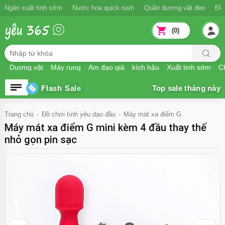
Ngăn xuất tinh sớm
Nước hoa quick rush
Quần dương vật đeo
Đồ
(0)
Dương vật
Máy rung
Âm đạo giả
kích hậu
Xuất tinh sớm
Ch
Flash Sale
Trang chủ
Đồ chơi tình yêu dạo đầu
Máy mát xa điểm G
Máy mát xa điểm G mini kèm 4 đầu thay thế
nhỏ gọn pin sạc