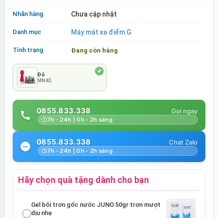
Nhãn hàng
Chưa cập nhật
Danh mục
Máy mát xa điểm G
Tình trạng
Đang còn hàng
Đỏ
MN4D
0855.833.338
7h - 24h | 0h - 2h sáng
0855.833.338
7h - 24h | 0h - 2h sáng
Hãy chọn quà tặng dành cho bạn
Gel bôi trơn gốc nước JUNO 50gr trơn mượt
dịu nhẹ