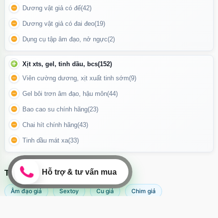
Dương vật giả có đế
(42)
cơ thể.
Dương vật giả có đai đeo
(19)
Dụng cụ tập âm đạo, nở ngực
(2)
Xịt xts, gel, tinh dầu, bcs
(152)
Viên cường dương, xịt xuất tinh sớm
(9)
Gel bôi trơn âm đạo, hậu môn
(44)
Bao cao su chính hãng
(23)
Chai hít chính hãng
(43)
Tinh dầu mát xa
(33)
TÌM KIẾM NHIỀU NHẤT
Tính năng rung nhiều chế độ từ nhẹ đến mạnh
Âm đạo giả
Sextoy
Cu giả
Chim giả
Máy rung âm đạo
Sextoy nữ
Popper
Sex toy
Sạc pin tiện lợi – sử dụng lâu dài