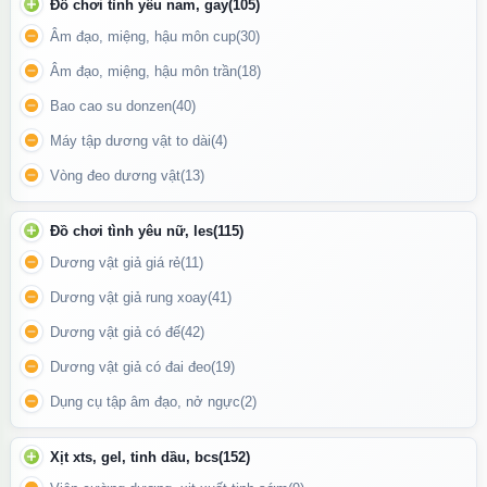
Đồ chơi tình yêu nam, gay
(105)
Âm đạo, miệng, hậu môn cup
(30)
Âm đạo, miệng, hậu môn trần
(18)
Bao cao su donzen
(40)
Máy tập dương vật to dài
(4)
Tính năng của Máy massage điểm G dương vật rung kích thích
Vòng đeo dương vật
(13)
nhỏ gọn
Tính năng đặc biệt
Đồ chơi tình yêu nữ, les
(115)
Dương vật giả giá rẻ
(11)
Rung mạnh mẽ với nhiều chế độ:
Bạn có thể lựa chọn mức rung
Dương vật giả rung xoay
(41)
từ nhẹ nhàng đến cực mạnh tùy theo cảm xúc và nhu cầu.
Dương vật giả có đế
(42)
Chống nước:
Có thể sử dụng trong nhà tắm hoặc dễ dàng vệ
sinh sau khi dùng.
Dương vật giả có đai đeo
(19)
Chất liệu silicon y tế cao cấp:
Mềm mịn, an toàn cho da, không
Dụng cụ tập âm đạo, nở ngực
(2)
gây kích ứng.
Xịt xts, gel, tinh dầu, bcs
(152)
Pin sạc tiện lợi:
Sử dụng cổng sạc USB, dễ dàng nạp lại năng