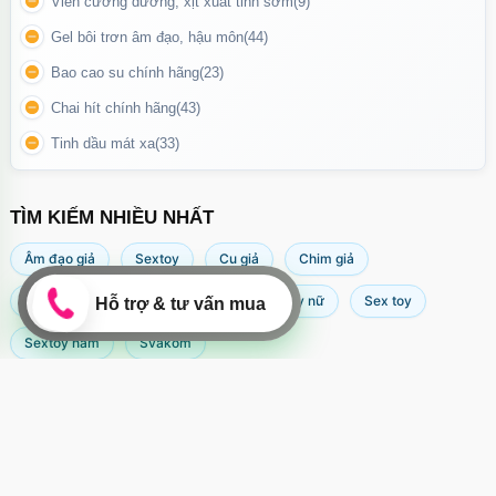
lượng cho những lần dùng tiếp theo.
Viên cường dương, xịt xuất tinh sớm
(9)
Điều khiển bằng nút bấm:
Nút nguồn tích hợp ở phần đế giúp
Gel bôi trơn âm đạo, hậu môn
(44)
thao tác đơn giản và nhanh chóng.
Bao cao su chính hãng
(23)
Chai hít chính hãng
(43)
Tinh dầu mát xa
(33)
TÌM KIẾM NHIỀU NHẤT
Âm đạo giả
Sextoy
Cu giả
Chim giả
Máy rung âm đạo
Popper
Sextoy nữ
Sex toy
Sextoy nam
Svakom
Máy massage điểm G dương vật rung nhỏ gọn với thiết kế đầu