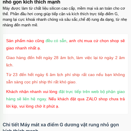
nhỏ gọn kích thích mạnh
Ốp lưng iPhone 17 Pro Max Clear Case
Magnetic trong suốt
Máy được làm từ chất liệu silicon cao cấp, mềm mại và an toàn cho cơ
Mã
OPC17MX
trị giá
70.000₫
thể. Phần đầu hơi cong giúp tiếp cận và kích thích trực tiếp điểm G,
mang lại cực khoái nhanh chóng và sâu sắc,chế độ rung đa dạng, từ nhẹ
Ốp lưng iPhone 17 Pro Max TPU Space trong
nhàng đến mạnh mẽ.
suốt
Mã
OP17MX
trị giá
70.000₫
Sản phẩm nào cũng
đều có sẵn
, anh chị mua cứ chọn shop sẽ
Ốp lưng iPhone 17 Pro TPU Space trong suốt
giao nhanh nhất ạ.
tối giản
Mã
OP17Pr
trị giá
70.000₫
Giao hàng đến hết ngày 28 âm lịch, làm việc lại từ ngày 2 âm
Ốp lưng iPhone 17 TPU Space trong suốt tối
lịch.
giản
Từ 23 đến hết ngày 6 âm lịch phí ship rất cao nếu bạn không
Mã
OP17
trị giá
70.000₫
sẵn sàng cọc phí ship thì rất khó giao.
Khách nhận nhanh vui lòng
đặt trực tiếp trên web bộ phận giao
hàng sẽ liên hệ ngay
. Nếu khách đặt qua ZALO shop chưa trả
lời kịp, vui lòng chờ ít phút ạ.
Chi tiết Máy mát xa điểm G dương vật rung nhỏ gọn