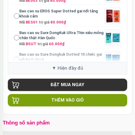
Mã
BE003
trị giá
80.000₫
Bao cao su EROS Super Dotted gai nổi tăng
khoái cảm
Mã
BES01
trị giá
80.000₫
Bao cao su Sure DongKuk Ultra Thin siêu mỏng
chân thật Hàn Quốc
Mã
BSUT
trị giá
60.000₫
Bao cao su Sure Dongkuk Dotted 10 chiếc gai
nổi kích thích
Mã
BSD10
trị giá
60.000₫
Ốp lưng MagSafe iPhone 16 Pro Clear Case
trong suốt
Mã
OPC16PR
trị giá
70.000₫
Ốp lưng MagSafe iPhone 16 Pro Max Clear
THÊM VÀO GIỎ
Case trong suốt
Mã
OPC16MX
trị giá
70.000₫
Ốp lưng iPhone 16 Pro Max TPU Space trong
Thông số sản phẩm
suốt tối giản
Mã
OP16MX
trị giá
70.000₫