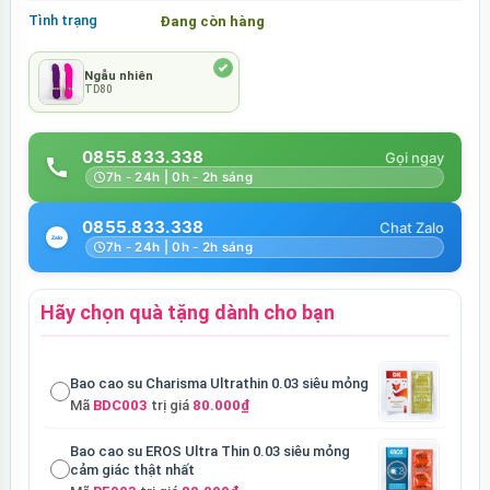
Tình trạng
Đang còn hàng
Ngẫu nhiên
TD80
0855.833.338
7h - 24h | 0h - 2h sáng
0855.833.338
7h - 24h | 0h - 2h sáng
Hãy chọn quà tặng dành cho bạn
Bao cao su Charisma Ultrathin 0.03 siêu mỏng
Mã
BDC003
trị giá
80.000₫
Bao cao su EROS Ultra Thin 0.03 siêu mỏng
cảm giác thật nhất