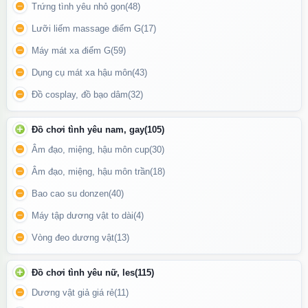
Trứng tình yêu nhỏ gọn
(48)
Lưỡi liếm massage điểm G
(17)
Máy mát xa điểm G
(59)
Dụng cụ mát xa hậu môn
(43)
Đồ cosplay, đồ bạo dâm
(32)
Đồ chơi tình yêu nam, gay
(105)
Âm đạo, miệng, hậu môn cup
(30)
Hướng dẫn sử dụng tính năng của máy massage
Âm đạo, miệng, hậu môn trần
(18)
Hướng dẫn sử dụng:
Bao cao su donzen
(40)
Đảm bảo máy đã được sạc đầy trước khi sử dụng.
Máy tập dương vật to dài
(4)
Bật máy bằng nút nguồn ở phần tay cầm – nhấn giữ vài giây để
Vòng đeo dương vật
(13)
khởi động.
Đồ chơi tình yêu nữ, les
(115)
Chọn chế độ rung phù hợp bằng cách nhấn nút chuyển chế độ
(nếu có).
Dương vật giả giá rẻ
(11)