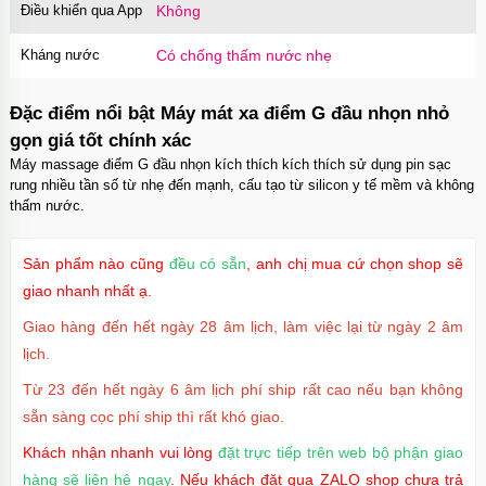
Ốp lưng MagSafe iPhone 17 Air Clear Case
Điều khiển qua App
Không
trong suốt
OPC17A
70.000₫
Mã
trị giá
Kháng nước
Có chống thấm nước nhẹ
Ốp lưng iPhone 17 Air TPU Space trong suốt
Đặc điểm nổi bật Máy mát xa điểm G đầu nhọn nhỏ
tối giản
OP17AIR
70.000₫
Mã
trị giá
gọn giá tốt chính xác
Máy massage điểm G đầu nhọn kích thích kích thích sử dụng pin sạc
rung nhiều tần số từ nhẹ đến mạnh, cấu tạo từ silicon y tế mềm và không
Ốp lưng iPhone 17 Pro Clear Case Magnetic
thấm nước.
trong suốt
OPC17PR
70.000₫
Mã
trị giá
Sản phẩm nào cũng
đều có sẵn
, anh chị mua cứ chọn shop sẽ
Ốp lưng MagSafe iPhone 17 Clear Case trong
giao nhanh nhất ạ.
suốt tối giản
Giao hàng đến hết ngày 28 âm lịch, làm việc lại từ ngày 2 âm
OPC17
70.000₫
Mã
trị giá
lịch.
Ốp lưng iPhone 17 Pro Max Clear Case
Từ 23 đến hết ngày 6 âm lịch phí ship rất cao nếu bạn không
Magnetic trong suốt
sẵn sàng cọc phí ship thì rất khó giao.
OPC17MX
70.000₫
Mã
trị giá
Khách nhận nhanh vui lòng
đặt trực tiếp trên web bộ phận giao
Ốp lưng iPhone 17 Pro Max TPU Space trong
hàng sẽ liên hệ ngay
. Nếu khách đặt qua ZALO shop chưa trả