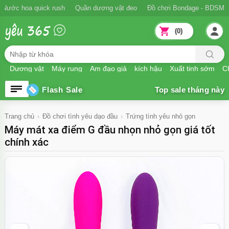
Ngăn xuất tinh sớm
Nước hoa quick rush
Quần dương vật đeo
Đồ
(0)
Dương vật
Máy rung
Âm đạo giả
kích hậu
Xuất tinh sớm
Ch
Flash Sale
Trang chủ
Đồ chơi tình yêu dạo đầu
Trứng tình yêu nhỏ gọn
Máy mát xa điểm G đầu nhọn nhỏ gọn giá tốt
chính xác