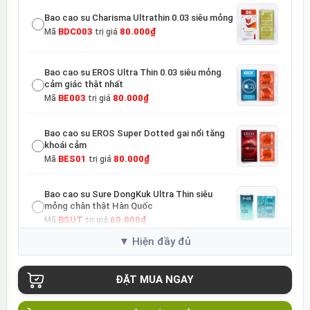
Bao cao su Charisma Ultrathin 0.03 siêu mỏng
BDC003
80.000₫
Mã
trị giá
Bao cao su EROS Ultra Thin 0.03 siêu mỏng
cảm giác thật nhất
BE003
80.000₫
Mã
trị giá
Bao cao su EROS Super Dotted gai nổi tăng
khoái cảm
BES01
80.000₫
Mã
trị giá
Bao cao su Sure DongKuk Ultra Thin siêu
mỏng chân thật Hàn Quốc
BSUT
60.000₫
Mã
trị giá
Bao cao su Sure Dongkuk Dotted 10 chiếc gai
nổi kích thích
BSD10
60.000₫
Mã
trị giá