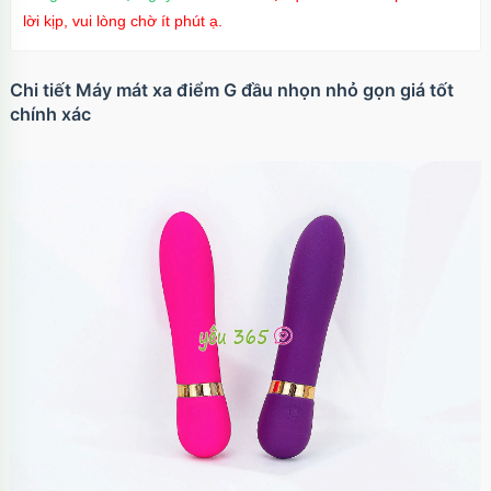
suốt
lời kịp, vui lòng chờ ít phút ạ.
OP17MX
70.000₫
Mã
trị giá
Chi tiết Máy mát xa điểm G đầu nhọn nhỏ gọn giá tốt
Ốp lưng iPhone 17 Pro TPU Space trong suốt
tối giản
chính xác
OP17Pr
70.000₫
Mã
trị giá
Ốp lưng iPhone 17 TPU Space trong suốt tối
giản
OP17
70.000₫
Mã
trị giá