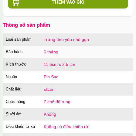
THÊM VÀO GIỎ
Ốp lưng MagSafe iPhone 16 Pro Clear Case
trong suốt
OPC16PR
70.000₫
Mã
trị giá
Thông số sản phẩm
Ốp lưng MagSafe iPhone 16 Pro Max Clear
Case trong suốt
Loại sản phẩm
Trứng tình yêu nhỏ gọn
OPC16MX
70.000₫
Mã
trị giá
Bảo hành
6 tháng
Ốp lưng iPhone 16 Pro Max TPU Space trong
suốt tối giản
Kích thước
11.6cm x 2.5 cm
OP16MX
70.000₫
Mã
trị giá
Nguồn
Pin Sạc
Ốp lưng iPhone 16 Pro TPU Space trong suốt
chống sốc
Chất liệu
slicon
OP16Pr
70.000₫
Mã
trị giá
Chức năng
7 chế độ rung
Ốp lưng iPhone 16 TPU Space trong suốt tối
Sưởi ấm
Không
giản
OP16
70.000₫
Mã
trị giá
Điều khiển từ xa
Không có điều khiển rời