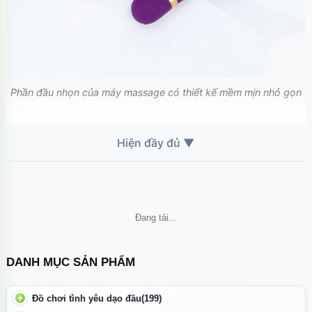
Phần đầu nhọn của máy massage có thiết kế mềm mịn nhỏ gọn
Tính năng nổi bật:
Đầu nhọn tạo điểm nhấn khi kích thích điểm G.
Nhiều chế độ rung mạnh mẽ giúp tăng khoái cảm.
Thiết kế nhỏ gọn, chống nước, dễ mang theo.
Pin sạc tiện lợi, sử dụng nhiều lần.
Không thể tải nội dung
DANH MỤC SẢN PHẨM
Đồ chơi tình yêu dạo đầu
(199)