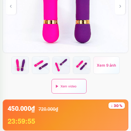
Xem 9 ảnh
↓ 30 %
450.000₫
720.000₫
23:59:54