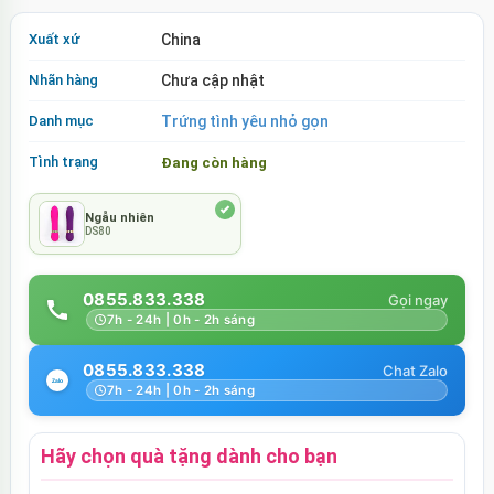
Xuất xứ
China
Nhãn hàng
Chưa cập nhật
Danh mục
Trứng tình yêu nhỏ gọn
Tình trạng
Đang còn hàng
Ngẫu nhiên
DS80
0855.833.338
7h - 24h | 0h - 2h sáng
0855.833.338
7h - 24h | 0h - 2h sáng
Hãy chọn quà tặng dành cho bạn