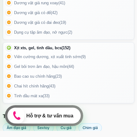
Dương vật giả rung xoay
(41)
Thoa một lượng gel bôi trơn gốc nước lên đầu máy và vùng kín
để tăng cảm giác dễ chịu.
Dương vật giả có đế
(42)
Nhẹ nhàng đưa máy vào âm đạo, điều chỉnh vị trí để đầu nhọn
Dương vật giả có đai đeo
(19)
tiếp xúc trực tiếp điểm G.
Dụng cụ tập âm đạo, nở ngực
(2)
Sau khi sử dụng, tắt máy và vệ sinh ngay.
Xịt xts, gel, tinh dầu, bcs
(152)
Viên cường dương, xịt xuất tinh sớm
(9)
Gel bôi trơn âm đạo, hậu môn
(44)
Bao cao su chính hãng
(23)
Chai hít chính hãng
(43)
Tinh dầu mát xa
(33)
TÌM KIẾM NHIỀU NHẤT
Âm đạo giả
Sextoy
Cu giả
Chim giả