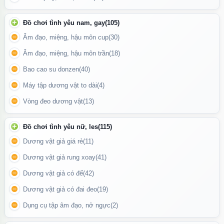
Pin sạc USB tiện lợi, tiết kiệm, thân thiện môi trường, có đèn báo
trong quá trình sạc.
Đồ chơi tình yêu nam, gay
(105)
Chống nước toàn thân, có thể sử dụng khi tắm hoặc trong môi
Âm đạo, miệng, hậu môn cup
(30)
trường ẩm ướt.
Âm đạo, miệng, hậu môn trần
(18)
Nút bấm đơn giản: giữ nút nguồn 3 giây để bật/tắt, chuyển chế
Bao cao su donzen
(40)
độ rung chỉ với thao tác nhẹ nhàng.
Máy tập dương vật to dài
(4)
Vòng đeo dương vật
(13)
Đồ chơi tình yêu nữ, les
(115)
Dương vật giả giá rẻ
(11)
Dương vật giả rung xoay
(41)
Dương vật giả có đế
(42)
Dương vật giả có đai đeo
(19)
Dụng cụ tập âm đạo, nở ngực
(2)