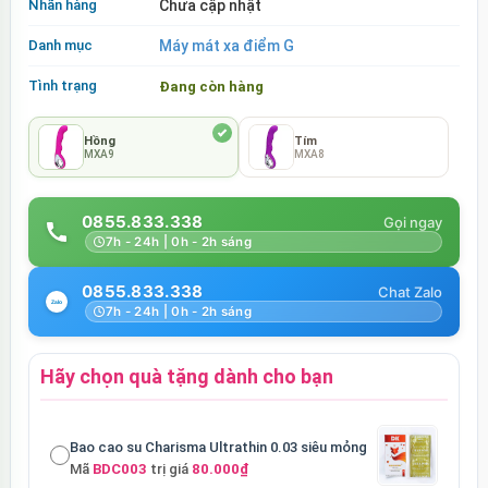
Nhãn hàng
Chưa cập nhật
Danh mục
Máy mát xa điểm G
Tình trạng
Đang còn hàng
Hồng
Tím
MXA9
MXA8
0855.833.338
7h - 24h | 0h - 2h sáng
0855.833.338
7h - 24h | 0h - 2h sáng
Hãy chọn quà tặng dành cho bạn
Bao cao su Charisma Ultrathin 0.03 siêu mỏng
Mã
BDC003
trị giá
80.000₫