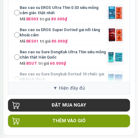
Bao cao su EROS Ultra Thin 0.03 siêu mỏng
cảm giác thật nhất
Mã
BE003
trị giá
80.000₫
Bao cao su EROS Super Dotted gai nổi tăng
khoái cảm
Mã
BES01
trị giá
80.000₫
Bao cao su Sure DongKuk Ultra Thin siêu mỏng
chân thật Hàn Quốc
Mã
BSUT
trị giá
60.000₫
Bao cao su Sure Dongkuk Dotted 10 chiếc gai
nổi kích thích
Mã
BSD10
trị giá
60.000₫
Ốp lưng MagSafe iPhone 16 Pro Clear Case
trong suốt
Mã
OPC16PR
trị giá
70.000₫
Ốp lưng MagSafe iPhone 16 Pro Max Clear
THÊM VÀO GIỎ
Case trong suốt
Mã
OPC16MX
trị giá
70.000₫