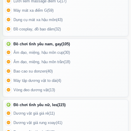
Lưỡi liếm massage điểm G
(17)
Máy mát xa điểm G
(59)
Dụng cụ mát xa hậu môn
(43)
Đồ cosplay, đồ bạo dâm
(32)
Đồ chơi tình yêu nam, gay
(105)
Âm đạo, miệng, hậu môn cup
(30)
Âm đạo, miệng, hậu môn trần
(18)
Bao cao su donzen
(40)
Máy tập dương vật to dài
(4)
Vòng đeo dương vật
(13)
Phần đầu máy massage được bao phủ lớp silicon mềm để kích
Đồ chơi tình yêu nữ, les
(115)
thích vùng nhạy cảm
Dương vật giả giá rẻ
(11)
Dương vật giả rung xoay
(41)
Công dụng