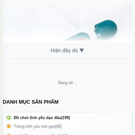
Không thể tải nội dung
DANH MỤC SẢN PHẨM
Đây là mẫu vibrator đa năng đáng trải nghiệm với ưu điểm rung
mạnh, nhiều chế độ và có sưởi ấm — rất phù hợp cho người
Đồ chơi tình yêu dạo đầu
(199)
muốn nâng cấp trải nghiệm cá nhân một cách kín đáo và hiệu
Trứng tình yêu nhỏ gọn
(48)
quả
.