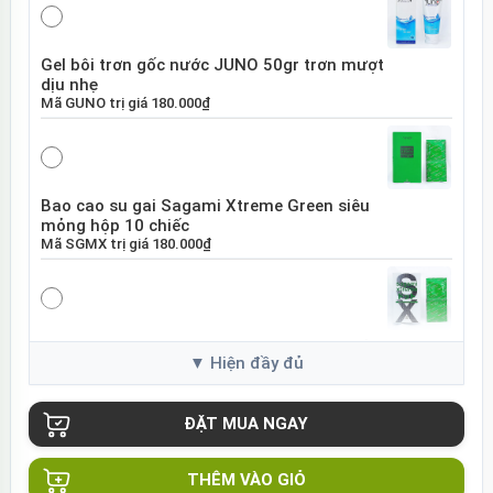
Gel bôi trơn gốc nước JUNO 50gr trơn mượt
dịu nhẹ
Mã
GUNO
trị giá
180.000₫
Bao cao su gai Sagami Xtreme Green siêu
mỏng hộp 10 chiếc
Mã
SGMX
trị giá
180.000₫
Bao cao su Sagami Xtreme White Nhật Bản
hộp 10 chiếc
Mã
SGME
trị giá
120.000₫
THÊM VÀO GIỎ
Bao cao su Sagami Xtreme siêu mỏng hộp