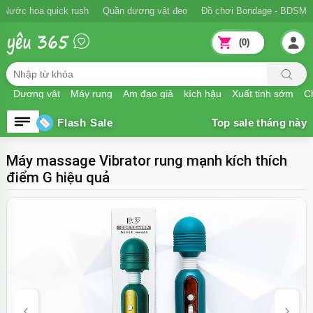
Ngăn xuất tinh sớm
Nước hoa quick rush
Quần dương vật đeo
Đồ
(0)
Dương vật
Máy rung
Âm đạo giả
kích hậu
Xuất tinh sớm
Ch
Flash Sale
Máy massage Vibrator rung mạnh kích thích
điểm G hiệu quả