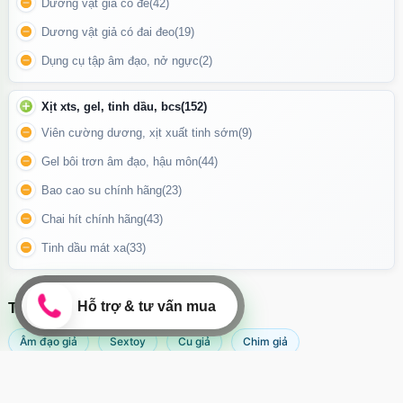
Dương vật giả có đế
(42)
Dương vật giả có đai đeo
(19)
Massage kích thích điểm G và các vùng nhạy cảm.
Dụng cụ tập âm đạo, nở ngực
(2)
Hỗ trợ tăng hưng phấn khi chơi solo hoặc cùng bạn tình.
Giúp thư giãn cơ thể sau ngày dài căng thẳng.
Xịt xts, gel, tinh dầu, bcs
(152)
Phù hợp cho người muốn khám phá cảm giác rung đa cấp độ.
Viên cường dương, xịt xuất tinh sớm
(9)
Gel bôi trơn âm đạo, hậu môn
(44)
Bao cao su chính hãng
(23)
Chai hít chính hãng
(43)
Tinh dầu mát xa
(33)
TÌM KIẾM NHIỀU NHẤT
Âm đạo giả
Sextoy
Cu giả
Chim giả
Máy rung âm đạo
Popper
Sextoy nữ
Sex toy