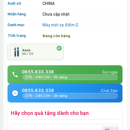
Xuất xứ
CHINA
Nhãn hàng
Chưa cập nhật
Danh mục
Máy mát xa điểm G
Tình trạng
Đang còn hàng
Xanh
ML1720
0855.833.338
7h - 24h | 0h - 2h sáng
0855.833.338
7h - 24h | 0h - 2h sáng
Hãy chọn quà tặng dành cho bạn