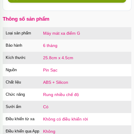
10 chiếc Nhật Bản
Mã
BSX60
trị giá
130.000₫
Thông số sản phẩm
Loại sản phẩm
Máy mát xa điểm G
Củ sạc Hoco Mini Travel Charger 10.5W
nhanh an toàn
Bảo hành
6 tháng
Mã
HOCO
trị giá
90.000₫
Kích thước
25.8cm x 4.5cm
Nguồn
Pin Sạc
Chất liệu
ABS + Silicon
Chức năng
Rung nhiều chế độ
Sưởi ấm
Có
Điều khiển từ xa
Không có điều khiển rời
Điều khiển qua App
Không