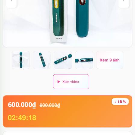
Xem 9 ảnh
↓ 18 %
600.000₫
800.000₫
02:49:17