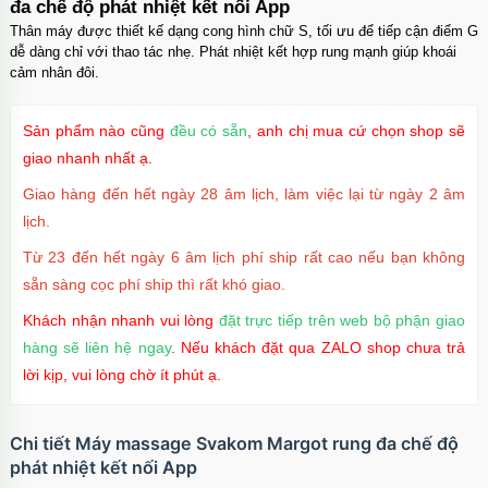
đa chế độ phát nhiệt kết nối App
Thân máy được thiết kế dạng cong hình chữ S, tối ưu để tiếp cận điểm G
dễ dàng chỉ với thao tác nhẹ. Phát nhiệt kết hợp rung mạnh giúp khoái
cảm nhân đôi.
Dương vật giả silicon 2 đầu trong suốt giá rẻ
cho les
Mã
D2TS
trị giá
500.000₫
Sản phẩm nào cũng
đều có sẵn
, anh chị mua cứ chọn shop sẽ
giao nhanh nhất ạ.
Giao hàng đến hết ngày 28 âm lịch, làm việc lại từ ngày 2 âm
lịch.
Từ 23 đến hết ngày 6 âm lịch phí ship rất cao nếu bạn không
sẵn sàng cọc phí ship thì rất khó giao.
Khách nhận nhanh vui lòng
đặt trực tiếp trên web bộ phận giao
hàng sẽ liên hệ ngay
. Nếu khách đặt qua ZALO shop chưa trả
lời kịp, vui lòng chờ ít phút ạ.
Chi tiết Máy massage Svakom Margot rung đa chế độ
phát nhiệt kết nối App