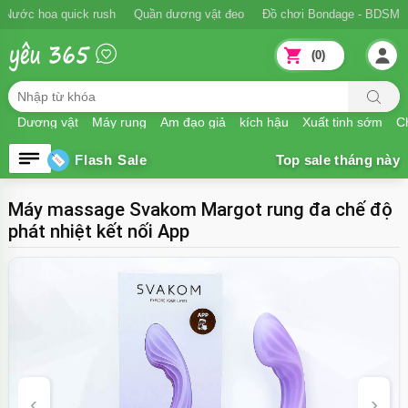
Ngăn xuất tinh sớm
Nước hoa quick rush
Quần dương vật đeo
Đồ
(0)
Dương vật
Máy rung
Âm đạo giả
kích hậu
Xuất tinh sớm
Ch
Flash Sale
Máy massage Svakom Margot rung đa chế độ
phát nhiệt kết nối App