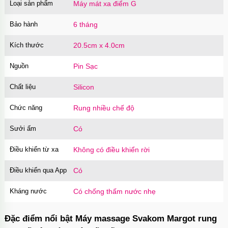
Loại sản phẩm
Máy mát xa điểm G
Gel bôi trơn toàn thân OIX Body Lubricant
150ml đa năng
Bảo hành
6 tháng
Mã
GFB01
trị giá
200.000₫
Kích thước
20.5cm x 4.0cm
Nguồn
Pin Sạc
Cu giả silicon có đế gắn tường 3 màu gân nổi
chân thật
Chất liệu
Silicon
Mã
DDR3
trị giá
550.000₫
Chức năng
Rung nhiều chế độ
Sưởi ấm
Có
Dương vật giả có đế trong suốt silicon mềm
mại nhỏ gọn
Điều khiển từ xa
Không có điều khiển rời
Mã
DDTS
trị giá
590.000₫
Điều khiển qua App
Có
Kháng nước
Có chống thấm nước nhẹ
Dương vật giả có đế trong suốt size nhỏ nhập
môn dễ dùng
Đặc điểm nổi bật Máy massage Svakom Margot rung
Mã
DDT2
trị giá
500.000₫