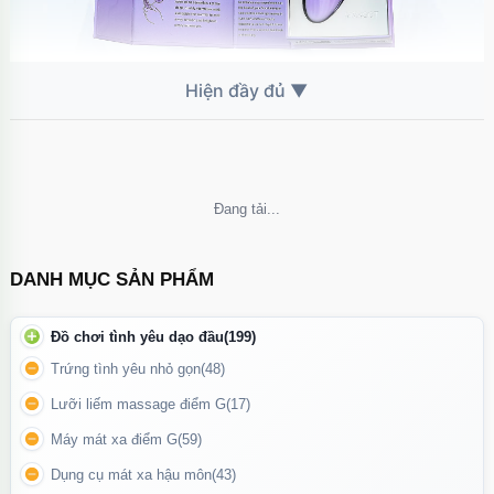
Vỏ hộp sang trọng cùng với tông màu tím nhẹ nhàng và nổi bật
Không thể tải nội dung
DANH MỤC SẢN PHẨM
Đồ chơi tình yêu dạo đầu
(199)
Trứng tình yêu nhỏ gọn
(48)
Lưỡi liếm massage điểm G
(17)
Máy mát xa điểm G
(59)
Dụng cụ mát xa hậu môn
(43)