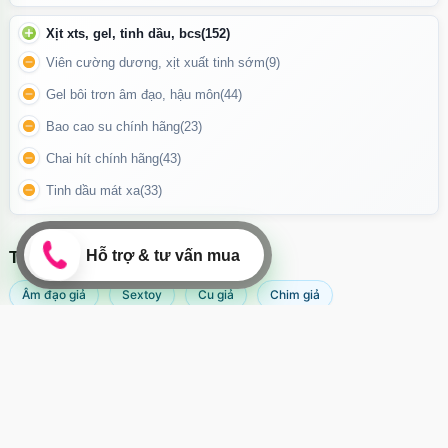
Xịt xts, gel, tinh dầu, bcs
(152)
Viên cường dương, xịt xuất tinh sớm
(9)
Gel bôi trơn âm đạo, hậu môn
(44)
Bao cao su chính hãng
(23)
Chai hít chính hãng
(43)
Tinh dầu mát xa
(33)
TÌM KIẾM NHIỀU NHẤT
Âm đạo giả
Sextoy
Cu giả
Chim giả
Thân máy được thiết kế
dạng cong hình chữ S
, tối ưu để tiếp
cận điểm G
Máy rung âm đạo
Popper
Sextoy nữ
Sex toy
Sextoy nam
Svakom
Phát nhiệt ấm 38°C – Trải nghiệm chân thật
hơn
Một tính năng nổi bật mới: