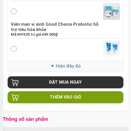
Viên men vi sinh Good Choice Probiotic hỗ
trợ tiêu hóa khỏe
Mã
MVS35
trị giá
690.000₫
Gel bôi trơn gốc nước DK Onetouch trơn
mượt dịu nhẹ
Mã
GDK75
trị giá
180.000₫
THÊM VÀO GIỎ
Bộ cosplay BDSM đồng phục y tá gợi cảm
quyến rũ
Mã
CPY01
trị giá
350.000₫
Thông số sản phẩm