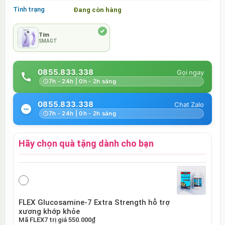
Tình trạng
Đang còn hàng
Tím
SMAGT
0855.833.338
7h - 24h | 0h - 2h sáng
0855.833.338
7h - 24h | 0h - 2h sáng
Hãy chọn quà tặng dành cho bạn
FLEX Glucosamine-7 Extra Strength hỗ trợ
xương khớp khỏe
Mã
FLEX7
trị giá
550.000₫