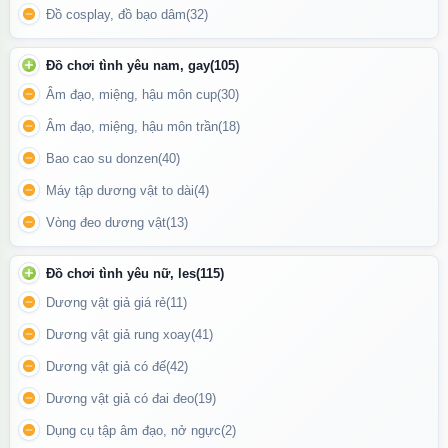
Đồ cosplay, đồ bạo dâm
(32)
Bộ sản phẩm đi kèm máy massage Svakom Margot
Đồ chơi tình yêu nam, gay
(105)
Động cơ kép siêu mạnh – Rung lan tỏa toàn
Âm đạo, miệng, hậu môn cup
(30)
thân
Âm đạo, miệng, hậu môn trần
(18)
Svakom Margot sử dụng
dual motor
:
Bao cao su donzen
(40)
Motor đầu cong tập trung vào điểm G.
Máy tập dương vật to dài
(4)
Motor thân máy giúp rung bao trùm toàn bộ chiều dài.
Vòng đeo dương vật
(13)
Nhiều chế độ rung thông minh:
Đồ chơi tình yêu nữ, les
(115)
Dương vật giả giá rẻ
(11)
Từ nhẹ nhàng đến mạnh bùng nổ.
Dương vật giả rung xoay
(41)
Nhịp rung mô phỏng khoái cảm tự nhiên.
Dương vật giả có đế
(42)
Vận hành êm ái, hạn chế tiếng ồn
.
Dương vật giả có đai đeo
(19)
Dụng cụ tập âm đạo, nở ngực
(2)