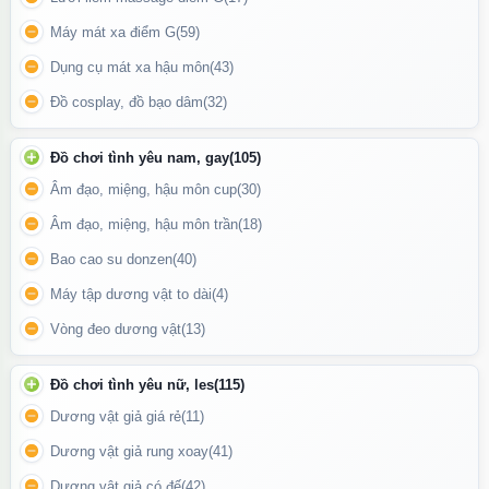
Máy mát xa điểm G
(59)
Dụng cụ mát xa hậu môn
(43)
Đồ cosplay, đồ bạo dâm
(32)
Đồ chơi tình yêu nam, gay
(105)
Âm đạo, miệng, hậu môn cup
(30)
Âm đạo, miệng, hậu môn trần
(18)
Bao cao su donzen
(40)
Máy tập dương vật to dài
(4)
Svakom Ava Neo
là lựa chọn lý tưởng cho người muốn trải
Vòng đeo dương vật
(13)
nghiệm sextoy rung thụt thông minh, điều khiển từ xa và tương
tác hiện đại trong một thiết kế cao cấp, kín đáo.
Đồ chơi tình yêu nữ, les
(115)
Dương vật giả giá rẻ
(11)
Dương vật giả rung xoay
(41)
Dương vật giả có đế
(42)