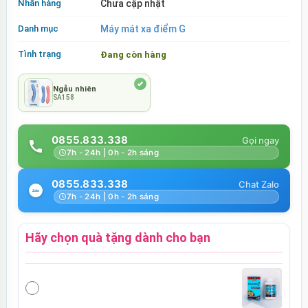
Nhãn hàng
Chưa cập nhật
Danh mục
Máy mát xa điểm G
Tình trạng
Đang còn hàng
Ngẫu nhiên
SA158
0855.833.338
7h - 24h | 0h - 2h sáng
0855.833.338
7h - 24h | 0h - 2h sáng
Hãy chọn quà tặng dành cho bạn