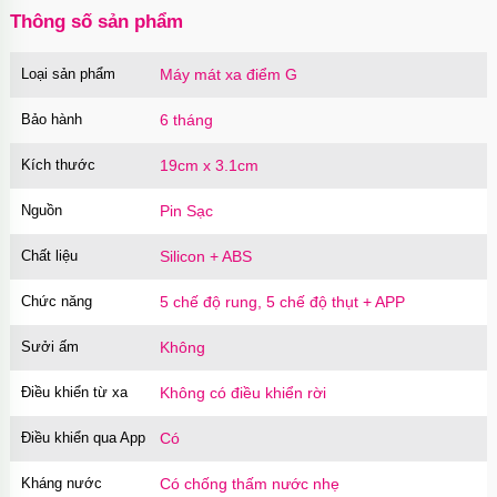
Thông số sản phẩm
Loại sản phẩm
Máy mát xa điểm G
Gel bôi trơn toàn thân OIX Body Lubricant
150ml đa năng
Bảo hành
6 tháng
Mã
GFB01
trị giá
200.000₫
Kích thước
19cm x 3.1cm
Nguồn
Pin Sạc
Cu giả silicon có đế gắn tường 3 màu gân nổi
chân thật
Chất liệu
Silicon + ABS
Mã
DDR3
trị giá
550.000₫
Chức năng
5 chế độ rung, 5 chế độ thụt + APP
Sưởi ấm
Không
Dương vật giả có đế trong suốt silicon mềm
mại nhỏ gọn
Điều khiển từ xa
Không có điều khiển rời
Mã
DDTS
trị giá
590.000₫
Điều khiển qua App
Có
Kháng nước
Có chống thấm nước nhẹ