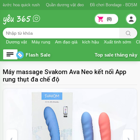
Ngăn xuất tinh sớm
Nước hoa quick rush
Quần dương vật đeo
Đồ
(0)
Dương vật
Máy rung
Âm đạo giả
kích hậu
Xuất tinh sớm
Ch
Flash Sale
Máy massage Svakom Ava Neo kết nối App
rung thụt đa chế độ