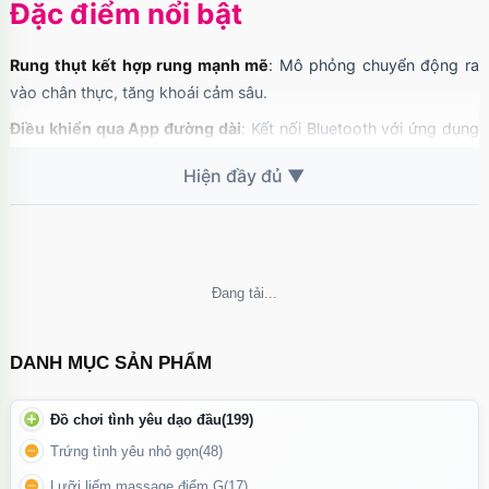
Đặc điểm nổi bật
Rung thụt kết hợp rung mạnh mẽ
: Mô phỏng chuyển động ra
vào chân thực, tăng khoái cảm sâu.
Điều khiển qua App đường dài
: Kết nối Bluetooth với ứng dụng
SVAKOM, cho phép bạn hoặc đối tác điều khiển từ xa.
Thiết kế cong kích thích điểm G
: Thân cong khoa học, bề mặt
gợn sóng tăng ma sát khi sử dụng.
Chất liệu silicone cao cấp + ABS
: Mềm mại, an toàn cho cơ thể,
dễ vệ sinh.
Không thể tải nội dung
Chống nước
: Có thể sử dụng trong môi trường ẩm như phòng
tắm.
DANH MỤC SẢN PHẨM
Sạc USB tiện lợi
: Pin lithium polymer hiện đại, sạc nhanh.
Đồ chơi tình yêu dạo đầu
(199)
Trứng tình yêu nhỏ gọn
(48)
Lưỡi liếm massage điểm G
(17)