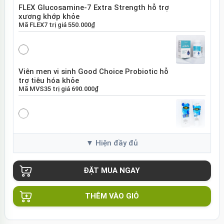
FLEX Glucosamine-7 Extra Strength hỗ trợ
xương khớp khỏe
Mã
FLEX7
trị giá
550.000₫
Viên men vi sinh Good Choice Probiotic hỗ
trợ tiêu hóa khỏe
Mã
MVS35
trị giá
690.000₫
Gel bôi trơn gốc nước DK Onetouch trơn
mượt dịu nhẹ
Mã
GDK75
trị giá
180.000₫
THÊM VÀO GIỎ
Bộ cosplay BDSM đồng phục y tá gợi cảm
quyến rũ
Mã
CPY01
trị giá
350.000₫