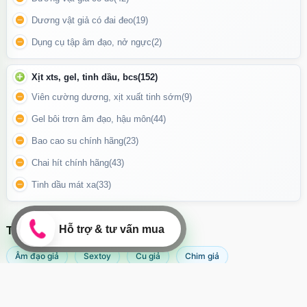
Dương vật giả có đai đeo
(19)
Dụng cụ tập âm đạo, nở ngực
(2)
Xịt xts, gel, tinh dầu, bcs
(152)
Viên cường dương, xịt xuất tinh sớm
(9)
Gel bôi trơn âm đạo, hậu môn
(44)
Bao cao su chính hãng
(23)
Chai hít chính hãng
(43)
Phụ kiện đi kèm, cáp sạc USB, hướng dẫn sử dụng, túi lưu trữ
Tinh dầu mát xa
(33)
Công dụng
TÌM KIẾM NHIỀU NHẤT
Massage và kích thích điểm G hiệu quả.
Âm đạo giả
Sextoy
Cu giả
Chim giả
Tăng khoái cảm khi chơi một mình hoặc chơi cặp đôi từ xa.
Máy rung âm đạo
Popper
Sextoy nữ
Sex toy
Phù hợp cho người thích sextoy thông minh có app.