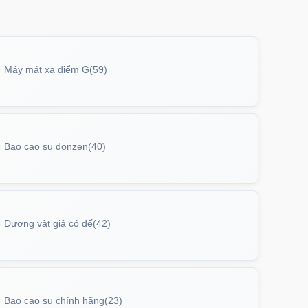
ưng iPhone 17 Air TPU Space trong suốt
iản
P17AIR
trị giá
70.000₫
Máy mát xa điểm G
(59)
ưng iPhone 17 Pro Clear Case Magnetic
g suốt
PC17PR
trị giá
70.000₫
Bao cao su donzen
(40)
ưng MagSafe iPhone 17 Clear Case trong
tối giản
Dương vật giả có đế
(42)
PC17
trị giá
70.000₫
ưng iPhone 17 Pro Max Clear Case
Bao cao su chính hãng
(23)
etic trong suốt