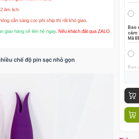
2 âm lịch.
hông sẵn sàng cọc phí ship thì rất khó giao.
Bao 
ận giao hàng sẽ liên hệ ngay
. Nếu khách đặt qua ZALO
cảm 
Mã
B
nhiều chế độ pin sạc nhỏ gọn
Bao 
khoá
Mã
B
Bao 
mỏng
Mã
B