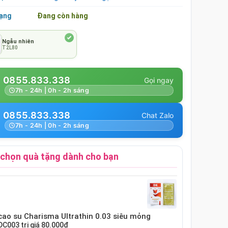
rạng
Đang còn hàng
Ngẫu nhiên
T2L80
0855.833.338
7h - 24h | 0h - 2h sáng
0855.833.338
7h - 24h | 0h - 2h sáng
chọn quà tặng dành cho bạn
cao su Charisma Ultrathin 0.03 siêu mỏng
DC003
trị giá
80.000₫