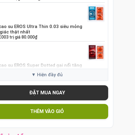
cao su EROS Ultra Thin 0.03 siêu mỏng
giác thật nhất
E003
trị giá
80.000₫
cao su EROS Super Dotted gai nổi tăng
i cảm
ES01
trị giá
80.000₫
cao su Sure DongKuk Ultra Thin siêu
 chân thật Hàn Quốc
THÊM VÀO GIỎ
SUT
trị giá
60.000₫