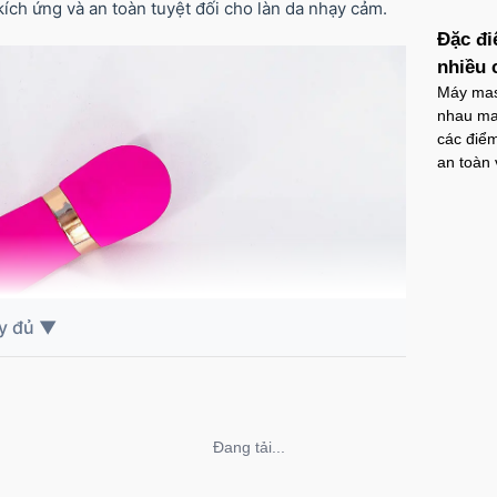
Mã
O
ích ứng và an toàn tuyệt đối cho làn da nhạy cảm.
Đặc đi
nhiều 
Máy mass
Ốp l
nhau mang
chốn
các điể
Mã
O
an toàn 
Ốp l
giản
Mã
O
Ốp l
tron
Mã
O
Không thể tải nội dung