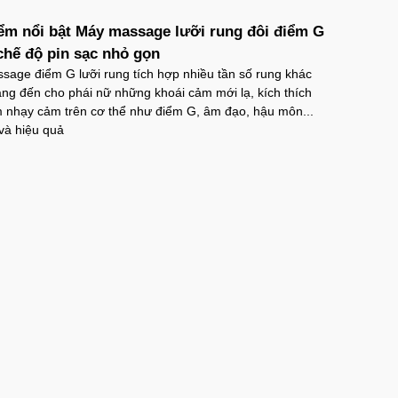
P16MX
trị giá
70.000₫
ểm nổi bật Máy massage lưỡi rung đôi điểm G
chế độ pin sạc nhỏ gọn
age điểm G lưỡi rung tích hợp nhiều tần số rung khác
ưng iPhone 16 Pro TPU Space trong suốt
 đến cho phái nữ những khoái cảm mới lạ, kích thích
g sốc
m nhạy cảm trên cơ thể như điểm G, âm đạo, hậu môn...
P16Pr
trị giá
70.000₫
và hiệu quả
ưng iPhone 16 TPU Space trong suốt tối
P16
trị giá
70.000₫
ưng MagSafe iPhone 17 Air Clear Case
g suốt
PC17A
trị giá
70.000₫