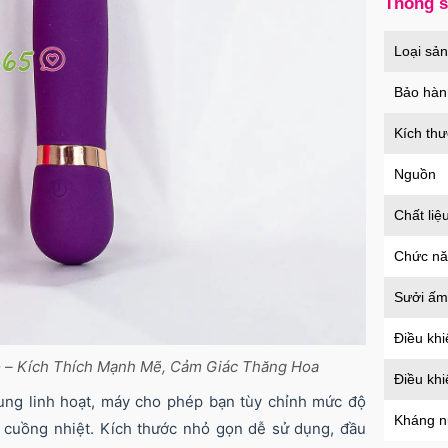
Thông 
Bao 
nổi k
Loại sả
Mã
B
Bảo hàn
Kích th
Ốp l
tron
Nguồn
Mã
O
Chất liệ
Chức n
Ốp l
Sưởi ấm
Case
Mã
O
Điều khi
 – Kích Thích Mạnh Mẽ, Cảm Giác Thăng Hoa
Điều kh
ung linh hoạt, máy cho phép bạn tùy chỉnh mức độ
Ốp l
Kháng 
 cuồng nhiệt. Kích thước nhỏ gọn dễ sử dụng, đầu
suốt 