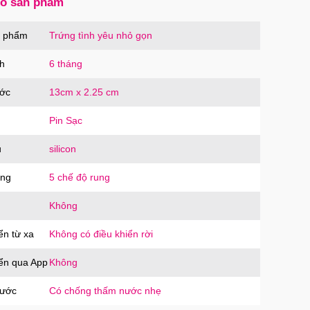
số sản phẩm
cao su Sure Dongkuk Dotted 10 chiếc gai
ích thích
n phẩm
Trứng tình yêu nhỏ gọn
SD10
trị giá
60.000₫
h
6 tháng
ước
13cm x 2.25 cm
ưng MagSafe iPhone 16 Pro Clear Case
g suốt
Pin Sạc
PC16PR
trị giá
70.000₫
u
silicon
ăng
5 chế độ rung
ưng MagSafe iPhone 16 Pro Max Clear
Không
 trong suốt
PC16MX
trị giá
70.000₫
ển từ xa
Không có điều khiển rời
iển qua App
Không
ưng iPhone 16 Pro Max TPU Space trong
nước
Có chống thấm nước nhẹ
tối giản