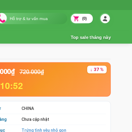
(0)
↓ 37 %
.000₫
720.000₫
:10:51
ứ
CHINA
àng
Chưa cập nhật
mục
Trứng tình yêu nhỏ gọn