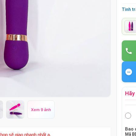
Tình t
Hãy 
Xem 9 ảnh
Bao 
Mã
B
hop sẽ giao nhanh nhất ạ.