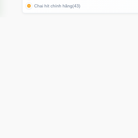
Chai hít chính hãng
(43)
TÌM KIẾM NHIỀU NHẤT
Âm đạo giả
Sextoy
Cu giả
Chim giả
Máy
Th
Hoàng hoa thám, Phường 12, Tân bình,
Tính năng của Máy mas
Tp Hồ Chí Minh
Tính năng nổi bật:
– Đầu rung đôi mô phỏng lưỡi liếm, kích thích điểm G
cskh.movo@gmail.com