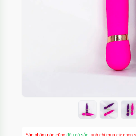
Sản phẩm nào cũng
đều có sẵn
, anh chị mua cứ chọn s