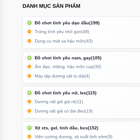
DANH MỤC SẢN PHẨM
Đồ chơi tình yêu dạo đầu
(199)
Trứng tình yêu nhỏ gọn
(48)
Dụng cụ mát xa hậu môn
(43)
Sản phẩm lý tưởng cho phụ nữ hiện đại mong muốn tì
Đồ chơi tình yêu nam, gay
(105)
cá n
Âm đạo, miệng, hậu môn cup
(30)
Máy tập dương vật to dài
(4)
Đồ chơi tình yêu nữ, les
(115)
Dương vật giả giá rẻ
(11)
Dương vật giả có đai đeo
(19)
Xịt xts, gel, tinh dầu, bcs
(152)
Viên cường dương, xịt xuất tinh sớm
(9)