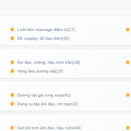
Ốp l
tối g
Mã
O
Lưỡi liếm massage điểm G
(17)
Đồ cosplay, đồ bạo dâm
(32)
Ốp l
m kiếm cảm giác mới lạ, thăng hoa trong khoái cảm
tron
hân.
Mã
O
Âm đạo, miệng, hậu môn trần
(18)
Vòng đeo dương vật
(13)
Ốp l
suốt 
Dương vật giả rung xoay
(41)
Mã
O
Dụng cụ tập âm đạo, nở ngực
(2)
Ốp l
Gel bôi trơn âm đạo, hậu môn
(44)
Magn