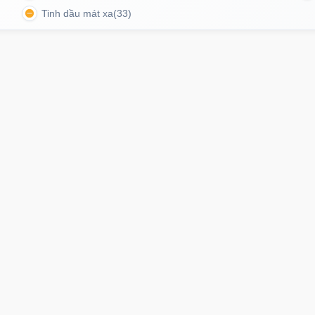
Mã
O
Tinh dầu mát xa
(33)
Ốp l
suốt
 rung âm đạo
Popper
Sextoy nữ
Sex toy
Sextoy nam
Mã
O
Ốp l
ông tin
Thanh toán & Giao hàng
tối g
Mã
O
Tất cả danh mục
Chuyển khoản
Hướng dẫn mua hàng
Chính sách đổi trả
Momo
Bảo mật thông tin
Ốp l
sage điểm G lưỡi rung
Cơ hội hợp tác
Tiền mặt
giản
Liên hệ
Mã
O
Ahamove
 và âm vật hiệu quả.