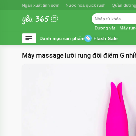
Ngăn xuất tinh sớm
Nước hoa quick rush
Quần dương
Dương vật
Máy run
Flash Sale
Máy massage lưỡi rung đôi điểm G nhi