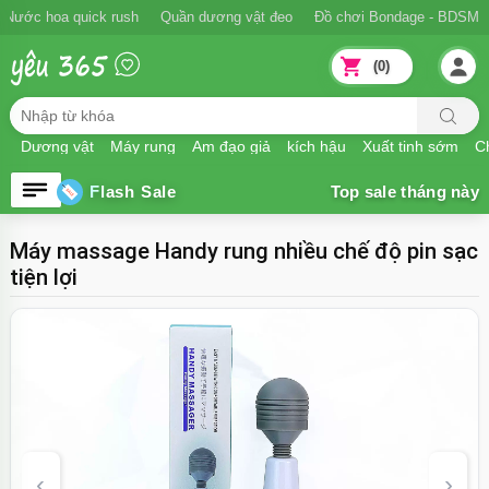
n xuất tinh sớm
Nước hoa quick rush
Quần dương vật đeo
Đồ chơi
(0)
Dương vật
Máy rung
Âm đạo giả
kích hậu
Xuất tinh sớm
Ch
Flash Sale
Máy massage Handy rung nhiều chế độ pin sạc
tiện lợi