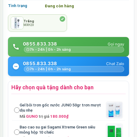
Tình trạng
Đang còn hàng
Trắng
MXH20
0855.833.338
7h - 24h | 0h - 2h sáng
0855.833.338
7h - 24h | 0h - 2h sáng
Hãy chọn quà tặng dành cho bạn
Gel bôi trơn gốc nước JUNO 50gr trơn mượt
dịu nhẹ
Mã
GUNO
trị giá
180.000₫
Bao cao su gai Sagami Xtreme Green siêu
mỏng hộp 10 chiếc