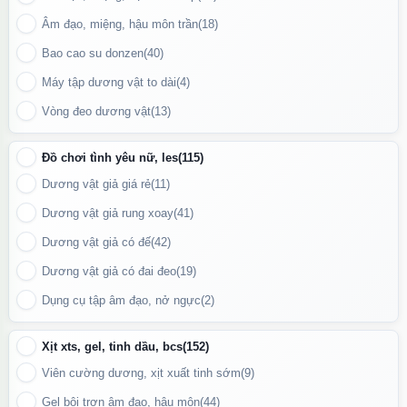
Âm đạo, miệng, hậu môn trần
(18)
Bao cao su donzen
(40)
Máy tập dương vật to dài
(4)
Vòng đeo dương vật
(13)
Đồ chơi tình yêu nữ, les
(115)
Dương vật giả giá rẻ
(11)
Dương vật giả rung xoay
(41)
Dương vật giả có đế
(42)
Dương vật giả có đai đeo
(19)
Dụng cụ tập âm đạo, nở ngực
(2)
Hướng dẫn sử dụng tính năng của Máy massage Handy
Xịt xts, gel, tinh dầu, bcs
(152)
Cách sử dụng:
Viên cường dương, xịt xuất tinh sớm
(9)
Nhấn giữ nút nguồn 3 giây để khởi động máy.
Gel bôi trơn âm đạo, hậu môn
(44)