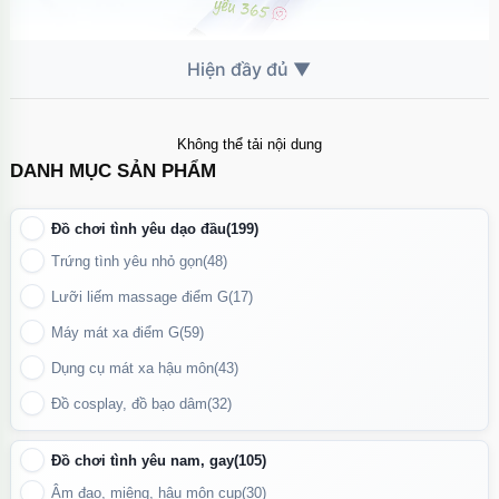
Không thể tải nội dung
DANH MỤC SẢN PHẨM
Máy massage Handy – lựa chọn lý tưởng cho những ai muốn
Đồ chơi tình yêu dạo đầu
(199)
vừa thư giãn vừa khám phá cảm giác sung sướng trọn vẹn
Trứng tình yêu nhỏ gọn
(48)
Tính năng đặc biệt:
Lưỡi liếm massage điểm G
(17)
Máy mát xa điểm G
(59)
Rung mạnh, độ rung sâu giúp kích thích nhanh chóng và hiệu
Dụng cụ mát xa hậu môn
(43)
quả.
Đồ cosplay, đồ bạo dâm
(32)
Chống ồn tốt, hoạt động êm ái cho trải nghiệm riêng tư.
Có thể sử dụng như một máy massage toàn thân hoặc đồ chơi
Đồ chơi tình yêu nam, gay
(105)
tình dục kích thích điểm G, âm vật, đầu ti cực khoái.
Âm đạo, miệng, hậu môn cup
(30)