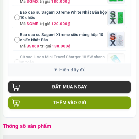
Mã
SGMX
trị giá
180.000₫
Bao cao su Sagami Xtreme White Nhật Bản hộp
10 chiếc
Mã
SGME
trị giá
120.000₫
Bao cao su Sagami Xtreme siêu mỏng hộp 10
chiếc Nhật Bản
Mã
BSX60
trị giá
130.000₫
Củ sạc Hoco Mini Travel Charger 10.5W nhanh
an toàn
Mã
HOCO
trị giá
90.000₫
THÊM VÀO GIỎ
Thông số sản phẩm