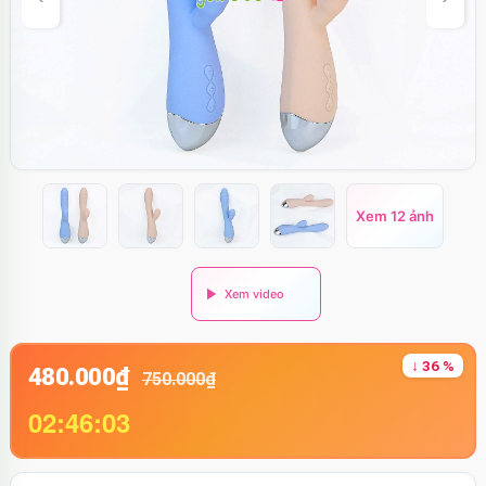
Xem 12 ảnh
↓ 36 %
480.000₫
750.000₫
02:46:03