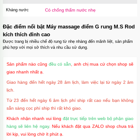
Mã
OPC17PR
trị giá
70.000₫
Kháng nước
Có chống thấm nước nhẹ
Ốp lưng MagSafe iPhone 17 Clear Case trong
suốt tối giản
Mã
OPC17
trị giá
70.000₫
Đặc điểm nổi bật Máy massage điểm G rung M.S Rod
kích thích đỉnh cao
Ốp lưng iPhone 17 Pro Max Clear Case
Magnetic trong suốt
Được trang bị nhiều chế độ rung từ nhẹ nhàng đến mãnh liệt, sản phẩm
Mã
OPC17MX
trị giá
70.000₫
phù hợp với mọi sở thích và nhu cầu sử dụng.
Ốp lưng iPhone 17 Pro Max TPU Space trong
suốt
Sản phẩm nào cũng
đều có sẵn
, anh chị mua cứ chọn shop sẽ
Mã
OP17MX
trị giá
70.000₫
giao nhanh nhất ạ.
Ốp lưng iPhone 17 Pro TPU Space trong suốt
Giao hàng đến hết ngày 28 âm lịch, làm việc lại từ ngày 2 âm
tối giản
lịch.
Mã
OP17Pr
trị giá
70.000₫
Từ 23 đến hết ngày 6 âm lịch phí ship rất cao nếu bạn không
Ốp lưng iPhone 17 TPU Space trong suốt tối
giản
sẵn sàng cọc phí ship thì rất khó giao.
Mã
OP17
trị giá
70.000₫
Khách nhận nhanh vui lòng
đặt trực tiếp trên web bộ phận giao
hàng sẽ liên hệ ngay
. Nếu khách đặt qua ZALO shop chưa trả
lời kịp, vui lòng chờ ít phút ạ.