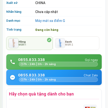
Xuất xứ
CHINA
Nhãn hàng
Chưa cập nhật
Danh mục
Máy mát xa điểm G
Tình trạng
Đang còn hàng
Hồng
Xanh
MSR11
MSR12
0855.833.338
7h - 24h | 0h - 2h sáng
0855.833.338
7h - 24h | 0h - 2h sáng
Hãy chọn quà tặng dành cho bạn