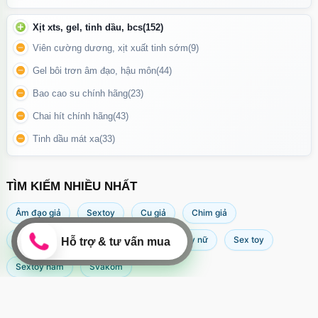
khoái cảm.
Xịt xts, gel, tinh dầu, bcs
(152)
An Toàn & Được Kiểm Định Chất Lượng
Viên cường dương, xịt xuất tinh sớm
(9)
Gel bôi trơn âm đạo, hậu môn
(44)
Chất liệu silicon y tế an toàn, không gây kích ứng, phù hợp với
mọi làn da. Đạt tiêu chuẩn chất lượng cao, đảm bảo độ bền và
Bao cao su chính hãng
(23)
hiệu suất tối ưu.
Chai hít chính hãng
(43)
Tinh dầu mát xa
(33)
TÌM KIẾM NHIỀU NHẤT
Âm đạo giả
Sextoy
Cu giả
Chim giả
Máy rung âm đạo
Popper
Sextoy nữ
Sex toy
Sextoy nam
Svakom