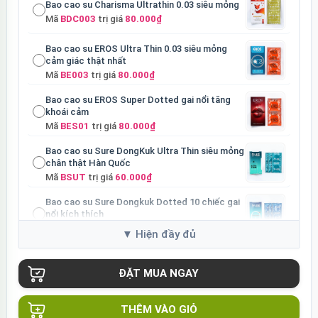
Bao cao su Charisma Ultrathin 0.03 siêu mỏng
Mã
BDC003
trị giá
80.000₫
Bao cao su EROS Ultra Thin 0.03 siêu mỏng
cảm giác thật nhất
Mã
BE003
trị giá
80.000₫
Bao cao su EROS Super Dotted gai nổi tăng
khoái cảm
Mã
BES01
trị giá
80.000₫
Bao cao su Sure DongKuk Ultra Thin siêu mỏng
chân thật Hàn Quốc
Mã
BSUT
trị giá
60.000₫
Bao cao su Sure Dongkuk Dotted 10 chiếc gai
nổi kích thích
Mã
BSD10
trị giá
60.000₫
Ốp lưng MagSafe iPhone 16 Pro Clear Case
trong suốt
Mã
OPC16PR
trị giá
70.000₫
Ốp lưng MagSafe iPhone 16 Pro Max Clear
THÊM VÀO GIỎ
Case trong suốt