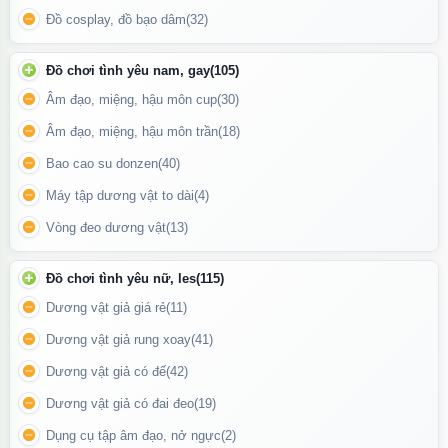
Thiết kế cầm tay vừa vặn cùng với chức năng rung kích thích
Đồ cosplay, đồ bạo dâm
(32)
điểm G đỉnh cao
Đồ chơi tình yêu nam, gay
(105)
Công Nghệ Rung Mạnh Mẽ – Đa Chế Độ
Âm đạo, miệng, hậu môn cup
(30)
Được trang bị nhiều chế độ rung từ nhẹ nhàng đến mãnh liệt, sản
Âm đạo, miệng, hậu môn trần
(18)
phẩm phù hợp với mọi sở thích và nhu cầu sử dụng. Bạn có thể
Bao cao su donzen
(40)
dễ dàng điều chỉnh chỉ với một nút bấm đơn giản, mang lại cảm
Máy tập dương vật to dài
(4)
giác thoải mái tối đa.
Vòng đeo dương vật
(13)
Chống Nước Hoàn Toàn – Dễ Dàng Vệ Sinh
Đồ chơi tình yêu nữ, les
(115)
Sử dụng công nghệ chống nước tiên tiến, máy có thể hoạt động
Dương vật giả giá rẻ
(11)
tốt ngay cả trong môi trường ẩm ướt. Điều này giúp bạn tận
hưởng trải nghiệm thư giãn ở bất cứ đâu, kể cả khi tắm.
Dương vật giả rung xoay
(41)
Dương vật giả có đế
(42)
Pin Sạc Tiện Lợi – Sử Dụng Dài Lâu
Dương vật giả có đai đeo
(19)
Sản phẩm tích hợp pin sạc USB giúp bạn dễ dàng nạp năng
Dụng cụ tập âm đạo, nở ngực
(2)
lượng nhanh chóng, sử dụng lâu dài mà không lo gián đoạn