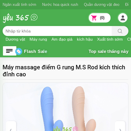
Ngăn xuất tinh sớm
Nước hoa quick rush
Quần dương vật đeo
Đồ
(0)
Dương vật
Máy rung
Âm đạo giả
kích hậu
Xuất tinh sớm
Ch
Flash Sale
Máy massage điểm G rung M.S Rod kích thích
đỉnh cao