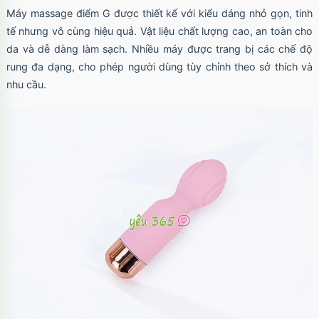
Ốp lưng iPhone 17 Pro Max Clear Case
Máy massage điểm G được thiết kế với kiểu dáng nhỏ gọn, tinh
Magnetic trong suốt
tế nhưng vô cùng hiệu quả. Vật liệu chất lượng cao, an toàn cho
Mã
OPC17MX
trị giá
70.000₫
da và dễ dàng làm sạch. Nhiều máy được trang bị các chế độ
rung đa dạng, cho phép người dùng tùy chỉnh theo sở thích và
nhu cầu.
Ốp lưng iPhone 17 Pro Max TPU Space trong
suốt
Mã
OP17MX
trị giá
70.000₫
Ốp lưng iPhone 17 Pro TPU Space trong suốt
tối giản
Mã
OP17Pr
trị giá
70.000₫
Ốp lưng iPhone 17 TPU Space trong suốt tối
giản
Mã
OP17
trị giá
70.000₫