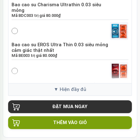
Bao cao su Charisma Ultrathin 0.03 siêu
mỏng
Mã
BDC003
trị giá
80.000₫
Bao cao su EROS Ultra Thin 0.03 siêu mỏng
cảm giác thật nhất
Mã
BE003
trị giá
80.000₫
Bao cao su EROS Super Dotted gai nổi tăng
khoái cảm
Mã
BES01
trị giá
80.000₫
THÊM VÀO GIỎ
Bao cao su Sure DongKuk Ultra Thin siêu
mỏng chân thật Hàn Quốc
Mã
BSUT
trị giá
60.000₫