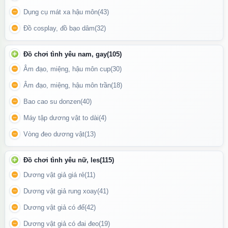
Dụng cụ mát xa hậu môn
(43)
Đồ cosplay, đồ bạo dâm
(32)
Hướng dẫn sử dụng trên thân máy massager
Đồ chơi tình yêu nam, gay
(105)
Âm đạo, miệng, hậu môn cup
(30)
Ngoài việc mang lại các trải nghiệm cảm xúc, máy massage điểm
G còn hỗ trợ cải thiện sức khỏe tình dục và giảm căng thẳng. Đối
Âm đạo, miệng, hậu môn trần
(18)
với những người gặp khó khăn trong việc đạt khoái cảm, sản
Bao cao su donzen
(40)
phẩm này là một giải pháp hữu ích và tự nhiên.
Máy tập dương vật to dài
(4)
Mỗi người đáng được tận hưởng những khoảnh khắc thư giãn và
Vòng đeo dương vật
(13)
hài lòng với cơ thể mình. Máy massage điểm G không chỉ mang
đến cám giác thư giãn, mà còn giúp bạn tìm hiểu về cơ thể và
Đồ chơi tình yêu nữ, les
(115)
nhu cầu riêng của bản thân.
Dương vật giả giá rẻ
(11)
Dương vật giả rung xoay
(41)
Dương vật giả có đế
(42)
Dương vật giả có đai đeo
(19)