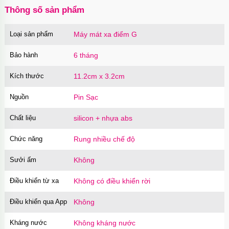
Thông số sản phẩm
Loại sản phẩm
Máy mát xa điểm G
Bao cao su Sure Dongkuk Dotted 10 chiếc gai
nổi kích thích
Bảo hành
6 tháng
Mã
BSD10
trị giá
60.000₫
Kích thước
11.2cm x 3.2cm
Nguồn
Pin Sạc
Ốp lưng MagSafe iPhone 16 Pro Clear Case
trong suốt
Chất liệu
silicon + nhựa abs
Mã
OPC16PR
trị giá
70.000₫
Chức năng
Rung nhiều chế độ
Sưởi ấm
Không
Ốp lưng MagSafe iPhone 16 Pro Max Clear
Case trong suốt
Điều khiển từ xa
Không có điều khiển rời
Mã
OPC16MX
trị giá
70.000₫
Điều khiển qua App
Không
Kháng nước
Không kháng nước