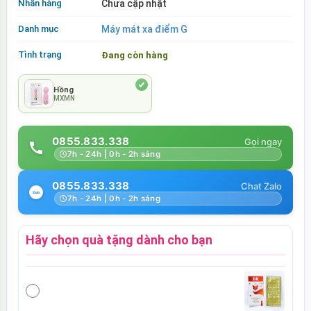
Nhãn hàng
Chưa cập nhật
Danh mục
Máy mát xa điểm G
Tình trạng
Đang còn hàng
Hồng
MXMN
0855.833.338
7h - 24h | 0h - 2h sáng
0855.833.338
7h - 24h | 0h - 2h sáng
Hãy chọn quà tặng dành cho bạn