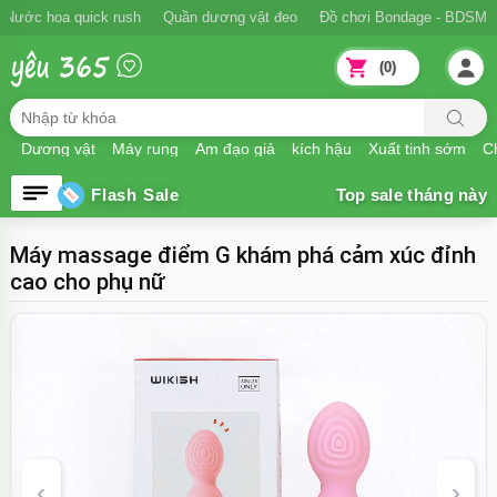
Ngăn xuất tinh sớm
Nước hoa quick rush
Quần dương vật đeo
Đồ
(0)
Dương vật
Máy rung
Âm đạo giả
kích hậu
Xuất tinh sớm
Ch
Flash Sale
Máy massage điểm G khám phá cảm xúc đỉnh
cao cho phụ nữ