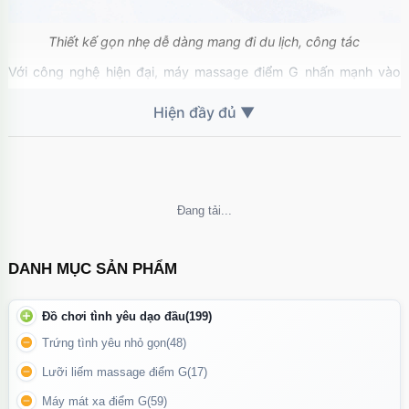
Thiết kế gọn nhẹ dễ dàng mang đi du lịch, công tác
Với công nghệ hiện đại, máy massage điểm G nhấn mạnh vào
việc kích thích trực tiếp những khu vực nhạy cảm nhất. Chỉ trong
vài phút, bạn sẽ cảm nhận được những giây phút thư giãn tối đa,
giúp giảm stress và tăng cường sự tự tin trong đời sống cá nhân
và đời sống tình dục.
Không thể tải nội dung
DANH MỤC SẢN PHẨM
Đồ chơi tình yêu dạo đầu
(199)
Trứng tình yêu nhỏ gọn
(48)
Lưỡi liếm massage điểm G
(17)
Máy mát xa điểm G
(59)