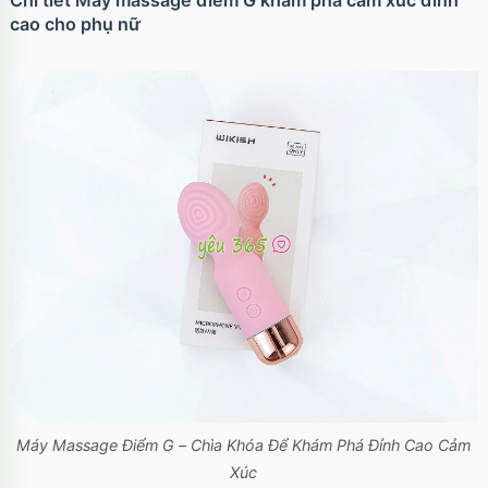
Chi tiết Máy massage điểm G khám phá cảm xúc đỉnh
cao cho phụ nữ
Ốp lưng iPhone 17 Air TPU Space trong suốt
tối giản
Mã
OP17AIR
trị giá
70.000₫
Ốp lưng iPhone 17 Pro Clear Case Magnetic
trong suốt
Mã
OPC17PR
trị giá
70.000₫
Ốp lưng MagSafe iPhone 17 Clear Case trong
suốt tối giản
Mã
OPC17
trị giá
70.000₫
Máy Massage Điểm G – Chìa Khóa Để Khám Phá Đỉnh Cao Cảm
Xúc