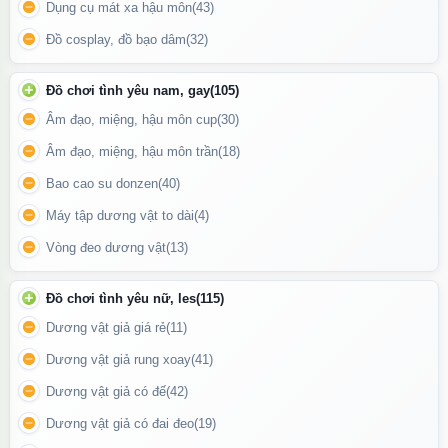
Dụng cụ mát xa hậu môn
(43)
Đồ cosplay, đồ bạo dâm
(32)
Đồ chơi tình yêu nam, gay
(105)
Âm đạo, miệng, hậu môn cup
(30)
Âm đạo, miệng, hậu môn trần
(18)
Bao cao su donzen
(40)
Tính năng của máy massage điểm G Dildo
Máy tập dương vật to dài
(4)
Vòng đeo dương vật
(13)
Lợi ích khi sử dụng
Thư giãn và giảm stress:
Tác động trực tiếp lên điểm G giúp
Đồ chơi tình yêu nữ, les
(115)
kích thích các dây thần kinh và giải phóng năng lượng tích cực.
Dương vật giả giá rẻ
(11)
Cải thiện chất lượng giấc ngủ:
Sử dụng đú́ng cách sẽ giúp bạn
Dương vật giả rung xoay
(41)
ngủ ngon hơn và tỉnh tâm.
Dương vật giả có đế
(42)
Tăng cảm giác thỏi gian có mặt một mình:
Có thể biến những
Dương vật giả có đai đeo
(19)
giây phút riêng tư trở nên tuyệt vời hơn bao giờ hết.