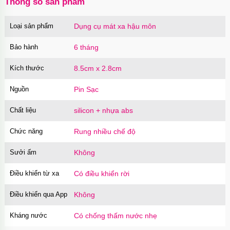
Thông số sản phẩm
Loại sản phẩm
Dụng cụ mát xa hậu môn
Bao cao su Sure Dongkuk Dotted 10 chiếc gai
nổi kích thích
Bảo hành
6 tháng
Mã
BSD10
trị giá
60.000₫
Kích thước
8.5cm x 2.8cm
Nguồn
Pin Sạc
Ốp lưng MagSafe iPhone 16 Pro Clear Case
trong suốt
Chất liệu
silicon + nhựa abs
Mã
OPC16PR
trị giá
70.000₫
Chức năng
Rung nhiều chế độ
Sưởi ấm
Không
Ốp lưng MagSafe iPhone 16 Pro Max Clear
Case trong suốt
Điều khiển từ xa
Có điều khiển rời
Mã
OPC16MX
trị giá
70.000₫
Điều khiển qua App
Không
Kháng nước
Có chống thấm nước nhẹ
Ốp lưng iPhone 16 Pro Max TPU Space trong