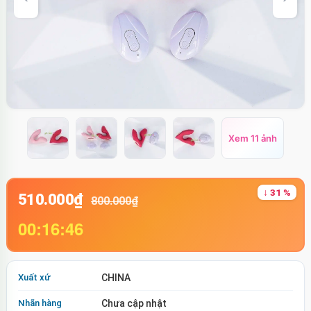
Xem 11 ảnh
↓ 31 %
510.000₫
800.000₫
00:16:46
Xuất xứ
CHINA
Nhãn hàng
Chưa cập nhật