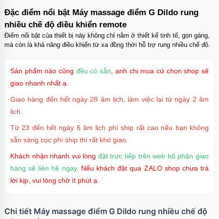
suốt tối giản
Đặc điểm nổi bật Máy massage điểm G Dildo rung
Mã
OP16MX
trị giá
70.000₫
nhiều chế độ điều khiển remote
Điểm nổi bật của thiết bị này không chỉ nằm ở thiết kế tinh tế, gọn gàng,
mà còn là khả năng điều khiển từ xa đồng thời hỗ trợ rung nhiều chế độ.
Ốp lưng iPhone 16 Pro TPU Space trong suốt
chống sốc
Sản phẩm nào cũng
đều có sẵn
, anh chị mua cứ chọn shop sẽ
Mã
OP16Pr
trị giá
70.000₫
giao nhanh nhất ạ.
Giao hàng đến hết ngày 28 âm lịch, làm việc lại từ ngày 2 âm
lịch.
Ốp lưng iPhone 16 TPU Space trong suốt tối
Từ 23 đến hết ngày 6 âm lịch phí ship rất cao nếu bạn không
giản
sẵn sàng cọc phí ship thì rất khó giao.
Mã
OP16
trị giá
70.000₫
Khách nhận nhanh vui lòng
đặt trực tiếp trên web bộ phận giao
hàng sẽ liên hệ ngay
. Nếu khách đặt qua ZALO shop chưa trả
lời kịp, vui lòng chờ ít phút ạ.
Ốp lưng MagSafe iPhone 17 Air Clear Case
trong suốt
Mã
OPC17A
trị giá
70.000₫
Chi tiết Máy massage điểm G Dildo rung nhiều chế độ