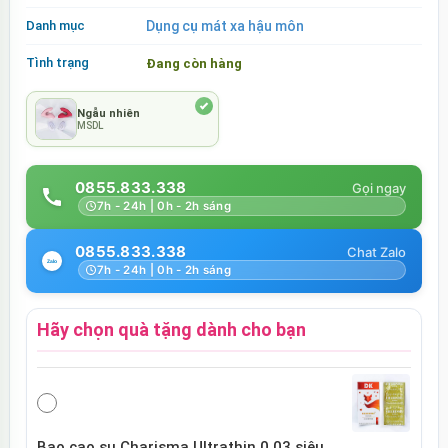
Danh mục
Dụng cụ mát xa hậu môn
Tình trạng
Đang còn hàng
Ngẫu nhiên
MSDL
0855.833.338
7h - 24h | 0h - 2h sáng
0855.833.338
7h - 24h | 0h - 2h sáng
Hãy chọn quà tặng dành cho bạn
Bao cao su Charisma Ultrathin 0.03 siêu