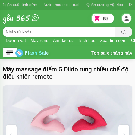
Ngăn xuất tinh sớm
Nước hoa quick rush
Quần dương vật đeo
Đồ
(0)
Dương vật
Máy rung
Âm đạo giả
kích hậu
Xuất tinh sớm
Ch
Flash Sale
Máy massage điểm G Dildo rung nhiều chế độ
điều khiển remote