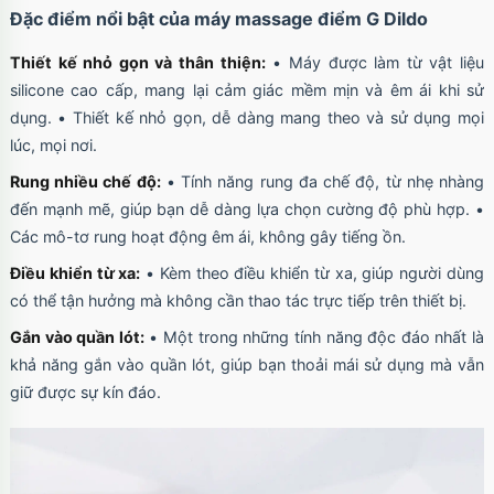
Đặc điểm nổi bật của máy massage điểm G Dildo
Magnetic trong suốt
Mã
OPC17MX
trị giá
70.000₫
Thiết kế nhỏ gọn và thân thiện:
• Máy được làm từ vật liệu
silicone cao cấp, mang lại cảm giác mềm mịn và êm ái khi sử
dụng. • Thiết kế nhỏ gọn, dễ dàng mang theo và sử dụng mọi
Ốp lưng iPhone 17 Pro Max TPU Space trong
lúc, mọi nơi.
suốt
Mã
OP17MX
trị giá
70.000₫
Rung nhiều chế độ:
• Tính năng rung đa chế độ, từ nhẹ nhàng
đến mạnh mẽ, giúp bạn dễ dàng lựa chọn cường độ phù hợp. •
Các mô-tơ rung hoạt động êm ái, không gây tiếng ồn.
Điều khiển từ xa:
• Kèm theo điều khiển từ xa, giúp người dùng
Ốp lưng iPhone 17 Pro TPU Space trong suốt
có thể tận hưởng mà không cần thao tác trực tiếp trên thiết bị.
tối giản
Mã
OP17Pr
trị giá
70.000₫
Gắn vào quần lót:
• Một trong những tính năng độc đáo nhất là
khả năng gắn vào quần lót, giúp bạn thoải mái sử dụng mà vẫn
giữ được sự kín đáo.
Ốp lưng iPhone 17 TPU Space trong suốt tối
giản
Mã
OP17
trị giá
70.000₫