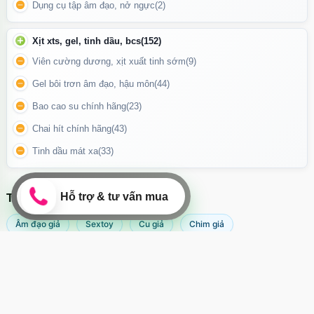
Dụng cụ tập âm đạo, nở ngực
(2)
Xịt xts, gel, tinh dầu, bcs
(152)
Viên cường dương, xịt xuất tinh sớm
(9)
Gel bôi trơn âm đạo, hậu môn
(44)
Bao cao su chính hãng
(23)
Chai hít chính hãng
(43)
Tinh dầu mát xa
(33)
TÌM KIẾM NHIỀU NHẤT
Âm đạo giả
Sextoy
Cu giả
Chim giả
Máy rung âm đạo
Popper
Sextoy nữ
Sex toy
Hướng dẫn sử dụng điều khiển từ xa
Sextoy nam
Svakom