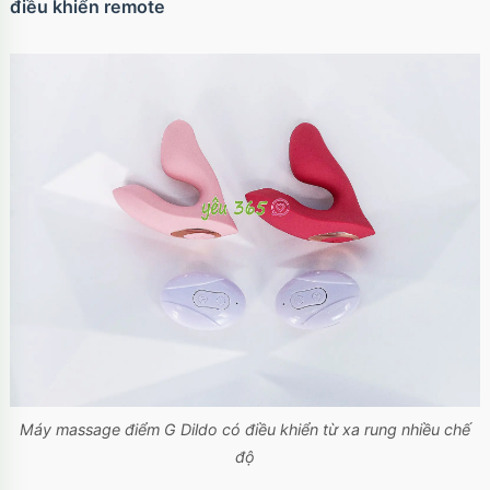
điều khiển remote
Ốp lưng iPhone 17 Air TPU Space trong suốt
tối giản
Mã
OP17AIR
trị giá
70.000₫
Ốp lưng iPhone 17 Pro Clear Case Magnetic
trong suốt
Mã
OPC17PR
trị giá
70.000₫
Ốp lưng MagSafe iPhone 17 Clear Case trong
suốt tối giản
Mã
OPC17
trị giá
70.000₫
Máy massage điểm G Dildo có điều khiển từ xa rung nhiều chế
độ
Ốp lưng iPhone 17 Pro Max Clear Case