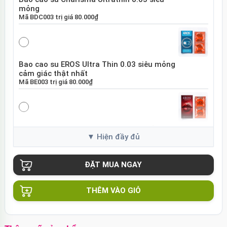
mỏng
Mã
BDC003
trị giá
80.000₫
Bao cao su EROS Ultra Thin 0.03 siêu mỏng
cảm giác thật nhất
Mã
BE003
trị giá
80.000₫
Bao cao su EROS Super Dotted gai nổi tăng
khoái cảm
Mã
BES01
trị giá
80.000₫
THÊM VÀO GIỎ
Bao cao su Sure DongKuk Ultra Thin siêu
mỏng chân thật Hàn Quốc
Mã
BSUT
trị giá
60.000₫