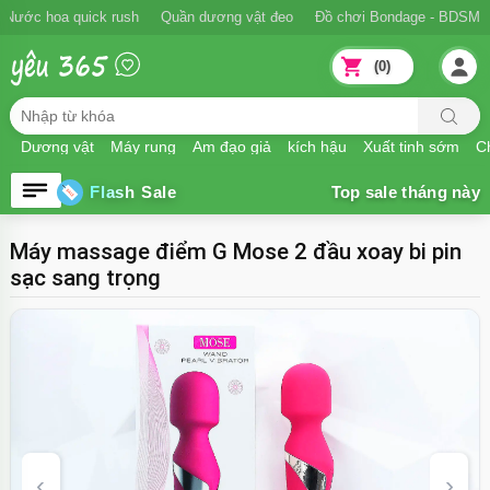
Nước hoa quick rush
Quần dương vật đeo
Đồ chơi Bondage - BDSM
(0)
Dương vật
Máy rung
Âm đạo giả
kích hậu
Xuất tinh sớm
Ch
Flash Sale
Máy massage điểm G Mose 2 đầu xoay bi pin
sạc sang trọng