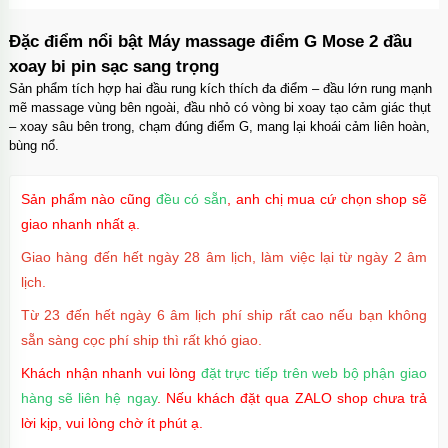
Đặc điểm nổi bật Máy massage điểm G Mose 2 đầu
xoay bi pin sạc sang trọng
Sản phẩm tích hợp hai đầu rung kích thích đa điểm – đầu lớn rung mạnh
mẽ massage vùng bên ngoài, đầu nhỏ có vòng bi xoay tạo cảm giác thụt
– xoay sâu bên trong, chạm đúng điểm G, mang lại khoái cảm liên hoàn,
bùng nổ.
Sản phẩm nào cũng
đều có sẵn
, anh chị mua cứ chọn shop sẽ
giao nhanh nhất ạ.
Giao hàng đến hết ngày 28 âm lịch, làm việc lại từ ngày 2 âm
lịch.
Từ 23 đến hết ngày 6 âm lịch phí ship rất cao nếu bạn không
sẵn sàng cọc phí ship thì rất khó giao.
Khách nhận nhanh vui lòng
đặt trực tiếp trên web bộ phận giao
hàng sẽ liên hệ ngay
. Nếu khách đặt qua ZALO shop chưa trả
lời kịp, vui lòng chờ ít phút ạ.