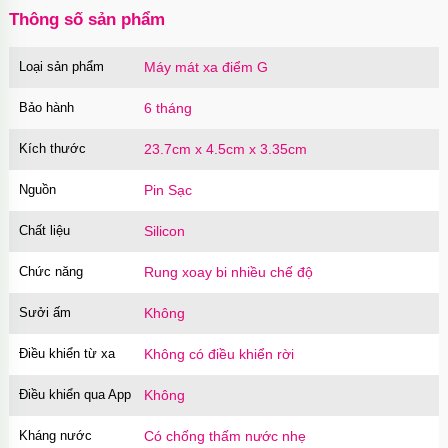
Thông số sản phẩm
Loại sản phẩm
Máy mát xa điểm G
Củ sạc Hoco Mini Travel Charger 10.5W
nhanh an toàn
Bảo hành
6 tháng
Mã
HOCO
trị giá
90.000₫
Kích thước
23.7cm x 4.5cm x 3.35cm
Nguồn
Pin Sạc
Chất liệu
Silicon
Chức năng
Rung xoay bi nhiều chế độ
Sưởi ấm
Không
Điều khiển từ xa
Không có điều khiển rời
Điều khiển qua App
Không
Kháng nước
Có chống thấm nước nhẹ