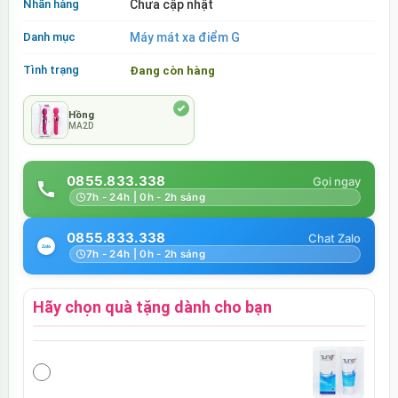
Nhãn hàng
Chưa cập nhật
Danh mục
Máy mát xa điểm G
Tình trạng
Đang còn hàng
Hồng
MA2D
0855.833.338
7h - 24h | 0h - 2h sáng
0855.833.338
7h - 24h | 0h - 2h sáng
Hãy chọn quà tặng dành cho bạn