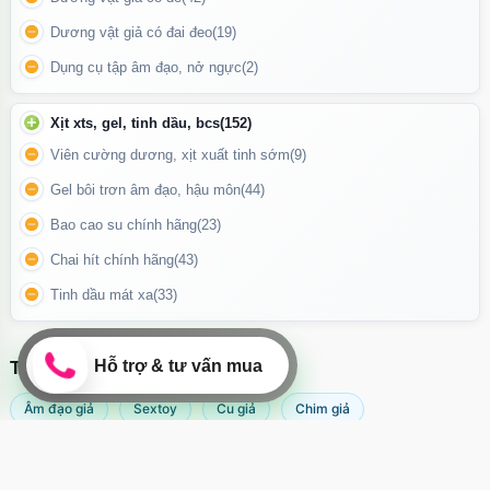
Dương vật giả có đai đeo
(19)
Dụng cụ tập âm đạo, nở ngực
(2)
Xịt xts, gel, tinh dầu, bcs
(152)
Viên cường dương, xịt xuất tinh sớm
(9)
Gel bôi trơn âm đạo, hậu môn
(44)
Bao cao su chính hãng
(23)
Chai hít chính hãng
(43)
Tinh dầu mát xa
(33)
Máy massage Mose sử dụng pin sạc cổng USB
Hướng dẫn sử dụng
TÌM KIẾM NHIỀU NHẤT
Khởi động/mở nguồn:
Nhấn giữ nút giữa
3 giây
để bật/tắt.
Âm đạo giả
Sextoy
Cu giả
Chim giả
Chuyển chế độ rung:
Máy rung âm đạo
Popper
Sextoy nữ
Sex toy
Nút
trên cùng
để kích hoạt chế độ
xoay bi
ở đầu nhỏ.