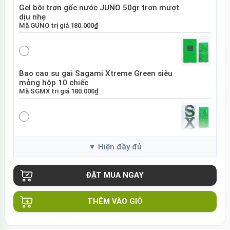
Gel bôi trơn gốc nước JUNO 50gr trơn mượt
dịu nhẹ
Mã
GUNO
trị giá
180.000₫
Bao cao su gai Sagami Xtreme Green siêu
mỏng hộp 10 chiếc
Mã
SGMX
trị giá
180.000₫
Bao cao su Sagami Xtreme White Nhật Bản
hộp 10 chiếc
Mã
SGME
trị giá
120.000₫
THÊM VÀO GIỎ
Bao cao su Sagami Xtreme siêu mỏng hộp
10 chiếc Nhật Bản
Mã
BSX60
trị giá
130.000₫