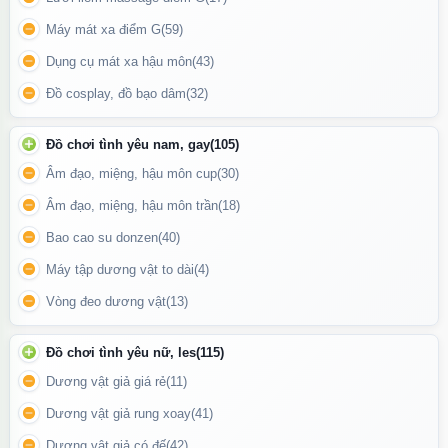
🔥
Vòng bi xoay bên trong đầu nhỏ
tạo cảm giác thụt – xoay
Máy mát xa điểm G
(59)
như thật, kích thích sâu vùng điểm G, giúp người dùng dễ dàng
Dụng cụ mát xa hậu môn
(43)
đạt cực khoái mà không cần nhiều chuyển động tay.
Đồ cosplay, đồ bạo dâm
(32)
🌪️
Chế độ rung mạnh ở đầu lớn
có nhiều cấp độ – từ nhẹ nhàng
đến mạnh mẽ, phù hợp cả khi khởi động và lên đỉnh, hỗ trợ
Đồ chơi tình yêu nam, gay
(105)
massage ngoài vùng âm vật và những vùng nhạy cảm khác.
Âm đạo, miệng, hậu môn cup
(30)
🔄
Hai chế độ hoạt động độc lập hoặc kết hợp
, cho phép người
Âm đạo, miệng, hậu môn trần
(18)
dùng tự điều chỉnh tùy theo khoái cảm mong muốn – vừa rung
ngoài vừa xoay sâu bên trong cùng lúc.
Bao cao su donzen
(40)
🔋
Pin sạc dung lượng lớn
, sử dụng liên tục trong nhiều giờ –
Máy tập dương vật to dài
(4)
không lo hết pin giữa chừng, sạc nhanh qua cổng USB tiện lợi.
Vòng đeo dương vật
(13)
💧
Chống nước nhẹ
, dễ dàng vệ sinh, sử dụng an toàn trong
môi trường ẩm ướt như phòng tắm.
Đồ chơi tình yêu nữ, les
(115)
Dương vật giả giá rẻ
(11)
Dương vật giả rung xoay
(41)
Dương vật giả có đế
(42)