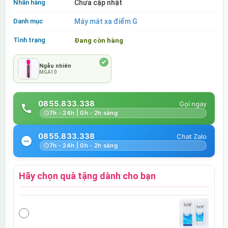
Nhãn hàng
Chưa cập nhật
Danh mục
Máy mát xa điểm G
Tình trạng
Đang còn hàng
Ngẫu nhiên
MGA10
0855.833.338
7h - 24h | 0h - 2h sáng
0855.833.338
7h - 24h | 0h - 2h sáng
Hãy chọn quà tặng dành cho bạn