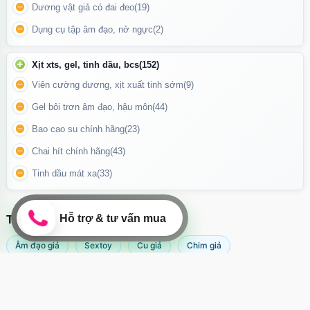
Lợi Ích Tuyệt Vời Dành Cho Bạn
Dương vật giả có đai đeo
(19)
Thư giãn cơ thể và tinh thần:
Loại bỏ căng thẳng, giúp bạn dễ
Dụng cụ tập âm đạo, nở ngực
(2)
dàng đi vào trạng thái thoải mái sau một ngày dài làm việc.
Xịt xts, gel, tinh dầu, bcs
(152)
Khám phá và thấu hiểu bản thân:
Sản phẩm là công cụ lý tưởng
giúp bạn tự tin hơn trong việc chăm sóc sức khỏe cá nhân.
Viên cường dương, xịt xuất tinh sớm
(9)
Làm mới cảm xúc:
Tăng sự hứng khởi và kết nối với bản thân hoặc
Gel bôi trơn âm đạo, hậu môn
(44)
đối tác trong mối quan hệ.
Bao cao su chính hãng
(23)
Chai hít chính hãng
(43)
Tinh dầu mát xa
(33)
TÌM KIẾM NHIỀU NHẤT
Âm đạo giả
Sextoy
Cu giả
Chim giả
Máy rung âm đạo
Popper
Sextoy nữ
Sex toy
Sextoy nam
Svakom