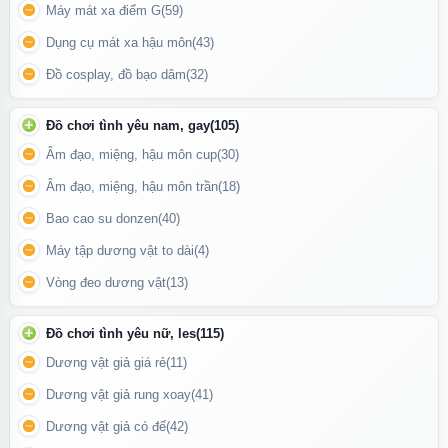
Máy massage điểm G cao cấp với 10 tần số rung là sản phẩm tối
Máy mát xa điểm G
(59)
ưu giúp bạn chăm sóc cơ thể
Dụng cụ mát xa hậu môn
(43)
Đồ cosplay, đồ bạo dâm
(32)
Đồ chơi tình yêu nam, gay
(105)
Âm đạo, miệng, hậu môn cup
(30)
Âm đạo, miệng, hậu môn trần
(18)
Bao cao su donzen
(40)
Máy tập dương vật to dài
(4)
Vòng đeo dương vật
(13)
Đồ chơi tình yêu nữ, les
(115)
Dương vật giả giá rẻ
(11)
Dương vật giả rung xoay
(41)
Hướng dẫn sử dụng các tính năng của máy massage
Dương vật giả có đế
(42)