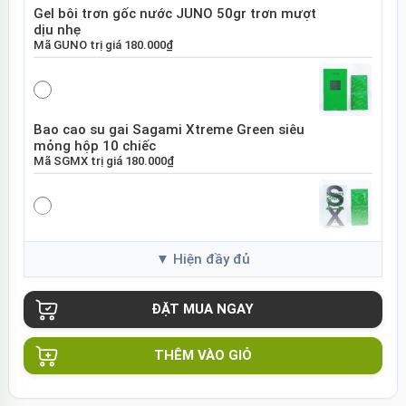
Gel bôi trơn gốc nước JUNO 50gr trơn mượt
dịu nhẹ
Mã
GUNO
trị giá
180.000₫
Bao cao su gai Sagami Xtreme Green siêu
mỏng hộp 10 chiếc
Mã
SGMX
trị giá
180.000₫
Bao cao su Sagami Xtreme White Nhật Bản
hộp 10 chiếc
Mã
SGME
trị giá
120.000₫
THÊM VÀO GIỎ
Bao cao su Sagami Xtreme siêu mỏng hộp
10 chiếc Nhật Bản
Mã
BSX60
trị giá
130.000₫