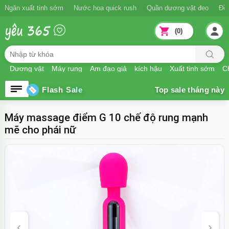
Ngăn xuất tinh sớm
Nước hoa quick rush
Quần dương vật đeo
Đồ
(0)
Dương vật
Máy rung
Âm đạo giả
kích hậu
Xuất tinh sớm
Ch
Flash Sale
Máy massage điểm G 10 chế độ rung mạnh
mẽ cho phái nữ