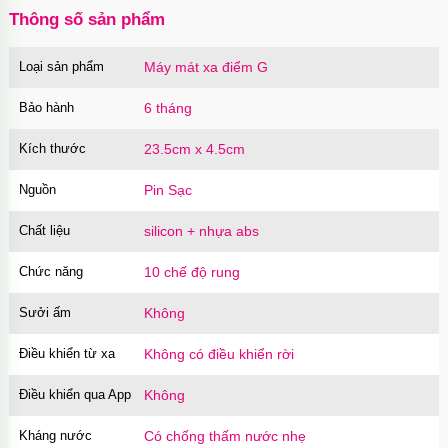
Thông số sản phẩm
Loại sản phẩm
Máy mát xa điểm G
Củ sạc Hoco Mini Travel Charger 10.5W
nhanh an toàn
Bảo hành
6 tháng
Mã
HOCO
trị giá
90.000₫
Kích thước
23.5cm x 4.5cm
Nguồn
Pin Sạc
Chất liệu
silicon + nhựa abs
Chức năng
10 chế độ rung
Sưởi ấm
Không
Điều khiển từ xa
Không có điều khiển rời
Điều khiển qua App
Không
Kháng nước
Có chống thấm nước nhẹ