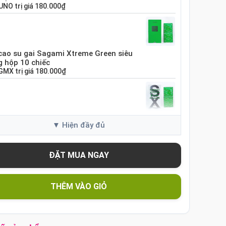
UNO
trị giá
180.000₫
cao su gai Sagami Xtreme Green siêu
 hộp 10 chiếc
GMX
trị giá
180.000₫
cao su Sagami Xtreme White Nhật Bản
10 chiếc
GME
trị giá
120.000₫
cao su Sagami Xtreme siêu mỏng hộp 10
THÊM VÀO GIỎ
c Nhật Bản
SX60
trị giá
130.000₫