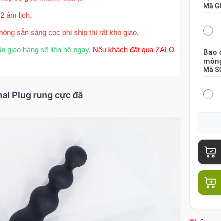
Mã
G
2 âm lịch.
hông sẵn sàng cọc phí ship thì rất khó giao.
ận giao hàng sẽ liên hệ ngay
. Nếu khách đặt qua ZALO
Bao 
mỏng
Mã
S
nal Plug rung cực đã
Bao 
hộp 
Mã
S
Bao 
chiế
Mã
B