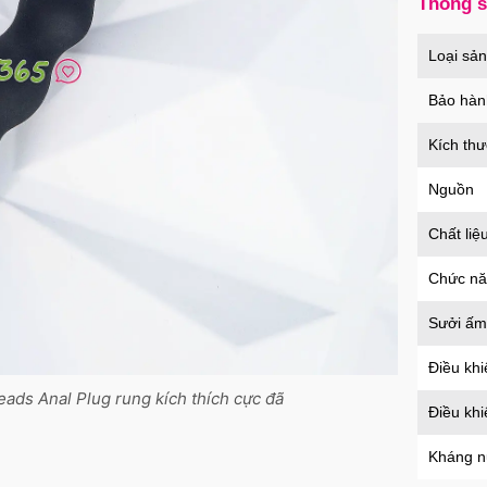
Thông 
Củ s
Loại sả
an t
Mã
H
Bảo hàn
Kích th
Nguồn
Chất liệ
Chức n
Sưởi ấm
Điều khi
ads Anal Plug rung kích thích cực đã
Điều kh
Kháng 