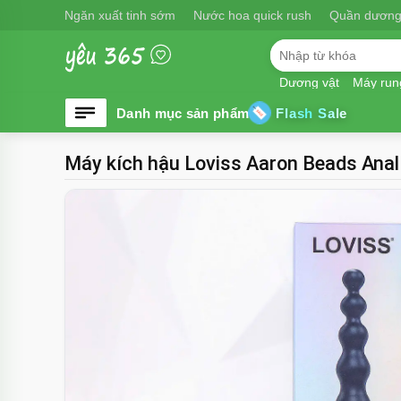
Ngăn xuất tinh sớm
Nước hoa quick rush
Quần dương
Dương vật
Máy run
Flash Sale
Máy kích hậu Loviss Aaron Beads Anal