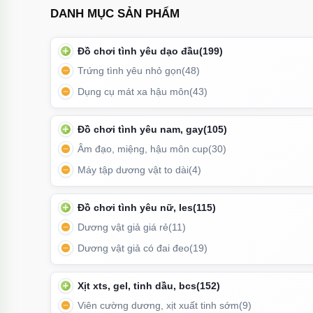
DANH MỤC SẢN PHẨM
Đồ chơi tình yêu dạo đầu
(199)
Trứng tình yêu nhỏ gọn
(48)
Dụng cụ mát xa hậu môn
(43)
Đồ chơi tình yêu nam, gay
(105)
Âm đạo, miệng, hậu môn cup
(30)
Máy tập dương vật to dài
(4)
Đồ chơi tình yêu nữ, les
(115)
Dương vật giả giá rẻ
(11)
Dương vật giả có đai đeo
(19)
Hướng dẫn sử dụng các tính năng 
Xịt xts, gel, tinh dầu, bcs
(152)
Viên cường dương, xịt xuất tinh sớm
(9)