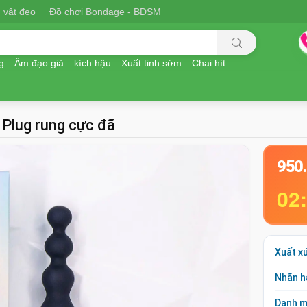
 vật đeo
Đồ chơi Bondage - BDSM
g
Âm đạo giả
kích hậu
Xuất tinh sớm
Chai hít
 Plug rung cực đã
950
02
Xuất x
Nhãn h
Danh 