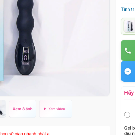
Tình t
Hãy 
Xem 8 ảnh
Gel 
dịu 
hop sẽ giao nhanh nhất ạ.