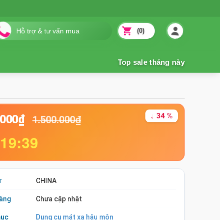
(0)
↓ 34 %
.000₫
1.500.000₫
:19:38
ứ
CHINA
àng
Chưa cập nhật
mục
Dụng cụ mát xa hậu môn