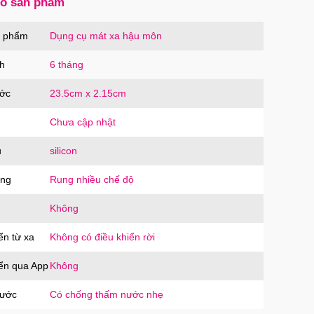
số sản phẩm
ạc Hoco Mini Travel Charger 10.5W nhanh
n phẩm
Dụng cụ mát xa hậu môn
oàn
OCO
trị giá
90.000₫
h
6 tháng
ước
23.5cm x 2.15cm
Chưa cập nhật
u
silicon
ăng
Rung nhiều chế độ
Không
ển từ xa
Không có điều khiển rời
iển qua App
Không
nước
Có chống thấm nước nhẹ