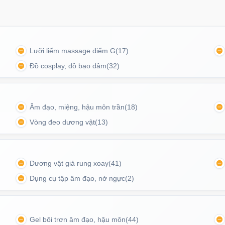
Ốp l
tối g
Mã
O
Lưỡi liếm massage điểm G
(17)
Đồ cosplay, đồ bạo dâm
(32)
Ốp l
tron
Mã
O
Âm đạo, miệng, hậu môn trần
(18)
Vòng đeo dương vật
(13)
Ốp l
suốt 
gây gò bó quá mức nhưng vẫn đảm bảo độ chắc chắn
Dương vật giả rung xoay
(41)
Mã
O
hiết.
Dụng cụ tập âm đạo, nở ngực
(2)
Ốp l
Gel bôi trơn âm đạo, hậu môn
(44)
Magn
nh mẽ