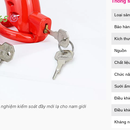
Thông 
Bao 
nổi k
Loại sả
Mã
B
Bảo hàn
Kích th
Ốp l
tron
Nguồn
Mã
O
Chất liệ
Chức n
Ốp l
Sưởi ấm
Case
Mã
O
Điều khi
 nghiệm kiểm soát đầy mới lạ cho nam giới
Điều kh
Ốp l
Kháng 
suốt 