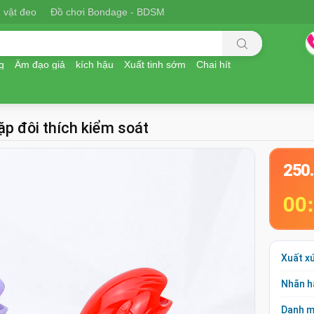
 vật đeo
Đồ chơi Bondage - BDSM
g
Âm đạo giả
kích hậu
Xuất tinh sớm
Chai hít
p đôi thích kiểm soát
250
00
Xuất x
Nhãn h
Danh 