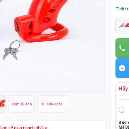
Tình t
Hãy 
Xem 12 ảnh
Bao 
Mã
B
hop sẽ giao nhanh nhất ạ.