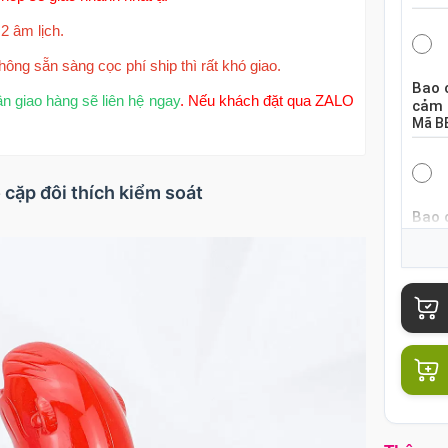
2 âm lịch.
hông sẵn sàng cọc phí ship thì rất khó giao.
Bao 
ận giao hàng sẽ liên hệ ngay
. Nếu khách đặt qua ZALO
cảm 
Mã
B
 cặp đôi thích kiểm soát
Bao 
khoá
Mã
B
Bao 
mỏng
Mã
B