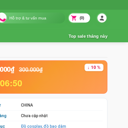
(0)
↓ 10 %
.000₫
300.000₫
:06:49
ứ
CHINA
àng
Chưa cập nhật
mục
Đồ cosplay, đồ bạo dâm